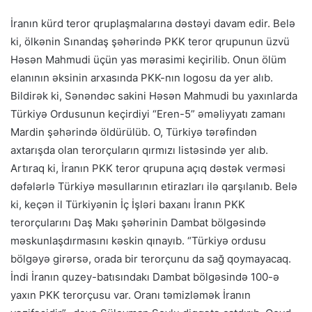
İranın kürd teror qruplaşmalarına dəstəyi davam edir. Belə
ki, ölkənin Sınandaş şəhərində PKK teror qrupunun üzvü
Həsən Mahmudi üçün yas mərasimi keçirilib. Onun ölüm
elanının əksinin arxasında PKK-nın logosu da yer alıb.
Bildirək ki, Sənəndəc sakini Həsən Mahmudi bu yaxınlarda
Türkiyə Ordusunun keçirdiyi “Eren-5” əməliyyatı zamanı
Mardin şəhərində öldürülüb. O, Türkiyə tərəfindən
axtarışda olan terorçuların qırmızı listəsində yer alıb.
Artıraq ki, İranın PKK teror qrupuna açıq dəstək verməsi
dəfələrlə Türkiyə məsullarının etirazları ilə qarşılanıb. Belə
ki, keçən il Türkiyənin İç İşləri baxanı İranın PKK
terorçularını Daş Makı şəhərinin Dambat bölgəsində
məskunlaşdırmasını kəskin qınayıb. “Türkiyə ordusu
bölgəyə girərsə, orada bir terorçunu da sağ qoymayacaq.
İndi İranın quzey-batısındakı Dambat bölgəsində 100-ə
yaxın PKK terorçusu var. Oranı təmizləmək İranın