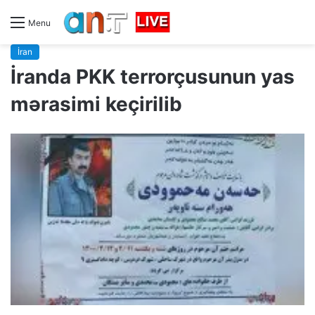
Menu
İran
İranda PKK terrorçusunun yas
mərasimi keçirilib