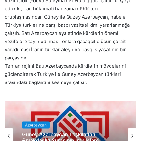
vəzifəsidir”,-deyə Süleyman Soylu diqqətə çatdırıb. Qeyd
edək ki, İran hökuməti hər zaman PKK teror
qruplaşmasından Güney ilə Quzey Azərbaycan, habelə
Türkiyə türklərinə qarşı basqı vasitəsi kimi yararlanmağa
çalışıb. Batı Azərbaycan əyalətində kürdlərin önəmli
vəzifələrə təyin edilməsi, onlara qaçaqçılıq üçün şərait
yaradılması İranın türklər əleyhinə basqı siyasətinin bir
parçasıdır.
Tehran rejimi Batı Azərbaycanda kürdlərin mövqelərini
gücləndirərək Türkiyə ilə Güney Azərbaycan türkləri
arasındakı bağlantını kəsməyə çalışır.
Azərbaycan
Güney Azərbaycan Təşkilatları
Əməkdaşlıq Şurasının İran İslam