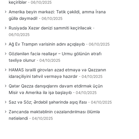
keçiriblər
06/10/2025
Amerika beyin mərkəzi: Tətik çəkildi, amma İrana
güllə dəymədi!
06/10/2025
Rusiyada Xəzər dənizi sammiti keçiriləcək
06/10/2025
Ağ Ev Trampın varisinin adını açıqlayıb
06/10/2025
Gözlənilən faciə reallaşır – Urmu gölünün ətrafı
təxliyə olunur
04/10/2025
HAMAS israilli girovları azad etməyə və Qəzzanın
idarəçiliyini təhvil verməyə hazırdır
04/10/2025
Qətər Qəzza danışıqlarını davam etdirmək üçün
Misir və Amerika ilə işə başlayıb
04/10/2025
Saz və Söz; Ərdəbil şəhərində aşıq ifası
04/10/2025
Zəncanda məktəblinin cəzalandırılması ölümlə
nətiələndi
04/10/2025