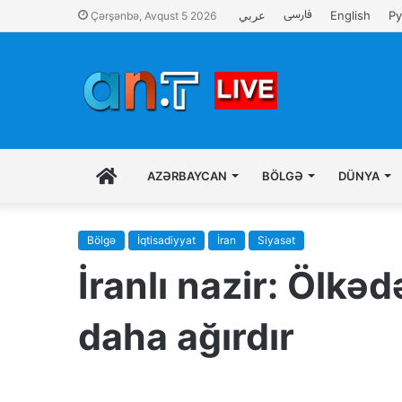
فارسی
عربي
English
Ру
Çərşənbə, Avqust 5 2026
İLK
AZƏRBAYCAN
BÖLGƏ
DÜNYA
SƏHIFƏ
Bölgə
İqtisadiyyat
İran
Siyasət
İranlı nazir: Ölk
daha ağırdır