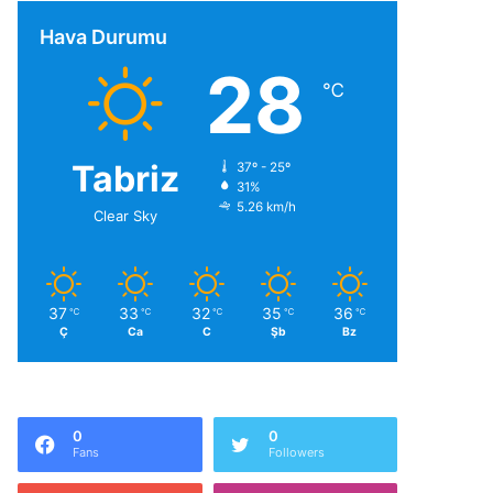
Hava Durumu
28
℃
Tabriz
37º - 25º
31%
5.26 km/h
Clear Sky
37
33
32
35
36
℃
℃
℃
℃
℃
Ç
Ca
C
Şb
Bz
0
0
Fans
Followers