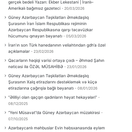
gerçek bedeli Yazan: Ekber Lekestani | İranlı–
Amerikalı bağımsız gazeteci
20/03/2026
Güney Azərbaycan Təşkilatları Əməkdaşlıq
Şurasının İran İslam Respublikası rejiminin
Azərbaycan Respublikasına qarşı təcavüzkar
hücumunu qınayan bəyanatı
05/03/2026
İran’ın son Türk hanedanının veliahtından gdh’a özel
açıklamalar
23/02/2026
Qacarların həqiqi varisi ortaya çıxdı – Əhməd Şahın
nəticəsi ilə ÖZƏL MÜSAHİBƏ
23/01/2026
Güney Azərbaycan Təşkilatları Əməkdaşlıq
Şurasının Xalq etirazlarını dəstəkləmək və küçə
etirazlarına çağırışla bağlı bəyanatı
08/01/2026
“Əlilliyi olan qaçqın qadınların həyat hekayələri”
08/12/2025
“Yeni Müsavat”da Güney Azərbaycan müzakirəsi
07/10/2025
Azərbaycanlı məhbuslar Evin həbsxanasında eyləm