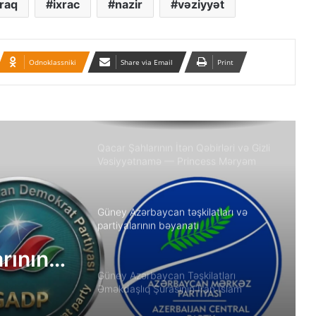
İraq
ixrac
nazir
vəziyyət
Rusiyada Xəzər dənizi sammiti
keçiriləcək
Odnoklassniki
Share via Email
Print
Qacar Şahlarının İtən Qəbirləri və Gizli
Vəsiyyətnamə — Princess Məryəm
Fəruqi Qacar ilə Özəl Müsahibə
Güney Azərbaycan təşkilatları və
partiyalarının bəyanatı
Güney Azərbaycan Təşkilatları
Əməkdaşlıq Şurasının İran İslam
Respublikası rejiminin Azərbaycan
Respublikasına qarşı təcavüzkar
arının
hücumunu qınayan bəyanatı
Qacarların həqiqi varisi ortaya çıxdı –
Əhməd Şahın nəticəsi ilə ÖZƏL