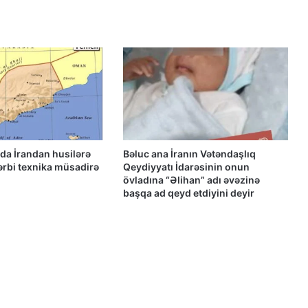
Rusiyada Xəzər dənizi sammiti
keçiriləcək
Qacar Şahlarının İtən Qəbirləri və Gizli
Vəsiyyətnamə — Princess Məryəm
Fəruqi Qacar ilə Özəl Müsahibə
da İrandan husilərə
Bəluc ana İranın Vətəndaşlıq
ərbi texnika müsadirə
Qeydiyyatı İdarəsinin onun
Güney Azərbaycan təşkilatları və
övladına “Əlihan” adı əvəzinə
partiyalarının bəyanatı
başqa ad qeyd etdiyini deyir
Güney Azərbaycan Təşkilatları
Əməkdaşlıq Şurasının İran İslam
Respublikası rejiminin Azərbaycan
Respublikasına qarşı təcavüzkar
hücumunu qınayan bəyanatı
Qacarların həqiqi varisi ortaya çıxdı –
Əhməd Şahın nəticəsi ilə ÖZƏL