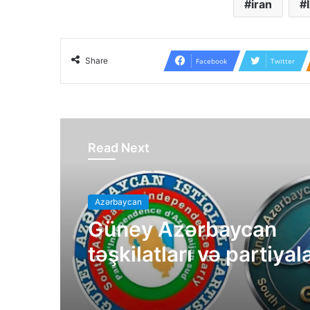
iran
Share
Facebook
Twitter
Read Next
Azərbaycan
Azərbaycan
Güney Azərbaycan
təşkilatları və partiyal
Güney Azərbaycan
bəyanatı