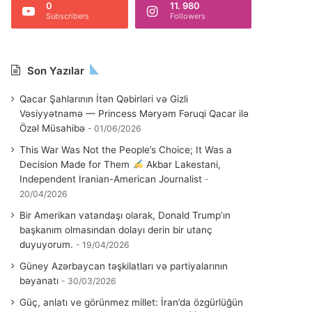
0
11. 980
Subscribers
Followers
Son Yazılar
Qacar Şahlarının İtən Qəbirləri və Gizli
Vəsiyyətnamə — Princess Məryəm Fəruqi Qacar ilə
Özəl Müsahibə
01/06/2026
This War Was Not the People’s Choice; It Was a
Decision Made for Them
Akbar Lakestani,
Independent Iranian-American Journalist
20/04/2026
Bir Amerikan vatandaşı olarak, Donald Trump’ın
başkanım olmasından dolayı derin bir utanç
duyuyorum.
19/04/2026
Güney Azərbaycan təşkilatları və partiyalarının
bəyanatı
30/03/2026
Güç, anlatı ve görünmez millet: İran’da özgürlüğün