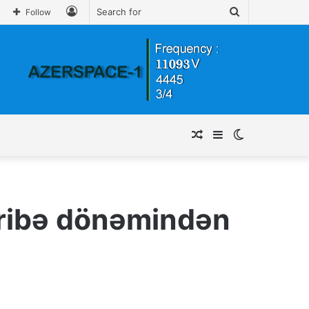
Log
Search
Follow
In
for
Random
Sidebar
Switch
Article
skin
haribə dönəmindən