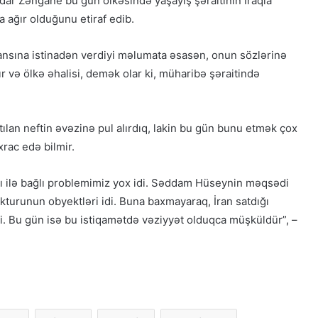
mdar Zəngane bu gün ölkəsində yaşayış şəraitinin İraqla
ağır olduğunu etiraf edib.
ansına istinadən verdiyi məlumata əsasən, onun sözlərinə
ır və ölkə əhalisi, demək olar ki, müharibə şəraitində
“Əlilliyi olan qaçqın qadınların həyat
hekayələri”
ılan neftin əvəzinə pul alırdıq, lakin bu gün bunu etmək çox
ixrac edə bilmir.
“Yeni Müsavat”da Güney Azərbaycan
müzakirəsi
ı ilə bağlı problemimiz yox idi. Səddam Hüseynin məqsədi
ukturunun obyektləri idi. Buna baxmayaraq, İran satdığı
di. Bu gün isə bu istiqamətdə vəziyyət olduqca müşküldür”, –
Azərbaycanlı məhbuslar Evin
həbsxanasında eyləm keçiriblər
Amerika beyin mərkəzi: Tətik çəkildi,
amma İrana güllə dəymədi!