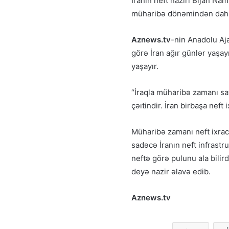
İranın neft naziri Bijan Na
müharibə dönəmindən daha 
Aznews.tv
-nin Anadolu Aj
görə İran ağır günlər yaşay
yaşayır.
“İraqla müharibə zamanı sat
çəıtindir. İran birbaşa neft 
Müharibə zamanı neft ixrac
sadəcə İranın neft infrastr
neftə görə pulunu ala bilir
deyə nazir əlavə edib.
Aznews.tv