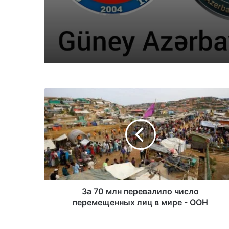
Təşkilatları Əməkdaşl
Şurasının İran İslam
Respublikası rejiminin
Azərbaycan Respublik
qarşı təcavüzkar hüc
qınayan bəyanatı
За 70 млн перевалило число
перемещенных лиц в мире - ООН