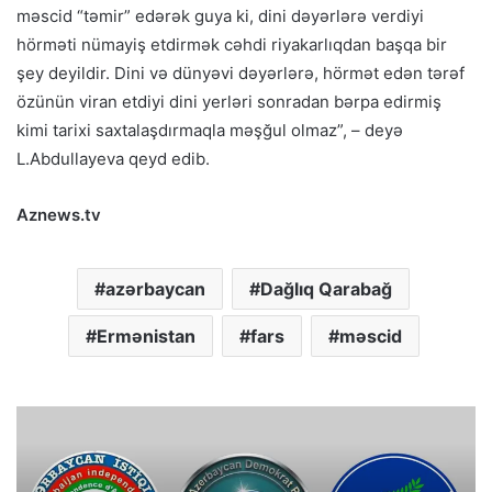
məscid “təmir” edərək guya ki, dini dəyərlərə verdiyi
hörməti nümayiş etdirmək cəhdi riyakarlıqdan başqa bir
şey deyildir. Dini və dünyəvi dəyərlərə, hörmət edən tərəf
özünün viran etdiyi dini yerləri sonradan bərpa edirmiş
kimi tarixi saxtalaşdırmaqla məşğul olmaz”, – deyə
L.Abdullayeva qeyd edib.
Aznews.tv
azərbaycan
Dağlıq Qarabağ
Ermənistan
fars
məscid