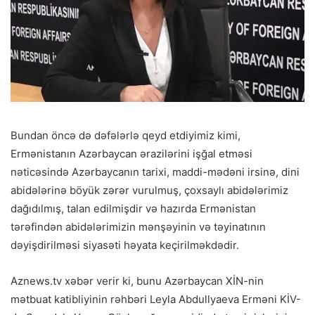
Bundan öncə də dəfələrlə qeyd etdiyimiz kimi,
Ermənistanın Azərbaycan ərazilərini işğal etməsi
nəticəsində Azərbaycanın tarixi, maddi-mədəni irsinə, dini
abidələrinə böyük zərər vurulmuş, çoxsaylı abidələrimiz
dağıdılmış, talan edilmişdir və hazırda Ermənistan
tərəfindən abidələrimizin mənşəyinin və təyinatının
dəyişdirilməsi siyasəti həyata keçirilməkdədir.
Aznews.tv xəbər verir ki, bunu Azərbaycan XİN-nin
mətbuat katibliyinin rəhbəri Leyla Abdullyaeva Erməni KİV-