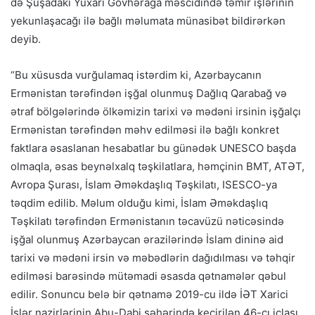
də Şuşadakı Yuxarı Gövhərağa məscidində təmir işlərinin
yekunlaşacağı ilə bağlı məlumata münasibət bildirərkən
deyib.
“Bu xüsusda vurğulamaq istərdim ki, Azərbaycanın
Ermənistan tərəfindən işğal olunmuş Dağlıq Qarabağ və
ətraf bölgələrində ölkəmizin tarixi və mədəni irsinin işğalçı
Ermənistan tərəfindən məhv edilməsi ilə bağlı konkret
faktlara əsaslanan hesabatlar bu günədək UNESCO başda
olmaqla, əsas beynəlxalq təşkilatlara, həmçinin BMT, ATƏT,
Avropa Şurası, İslam Əməkdaşlıq Təşkilatı, ISESCO-ya
təqdim edilib. Məlum olduğu kimi, İslam Əməkdaşlıq
Təşkilatı tərəfindən Ermənistanın təcavüzü nəticəsində
işğal olunmuş Azərbaycan ərazilərində İslam dininə aid
tarixi və mədəni irsin və məbədlərin dağıdılması və təhqir
edilməsi barəsində mütəmadi əsasda qətnamələr qəbul
edilir. Sonuncu belə bir qətnamə 2019-cu ildə İƏT Xarici
İşlər nazirlərinin Abu-Dabi şəhərində keçirilən 46-cı iclası