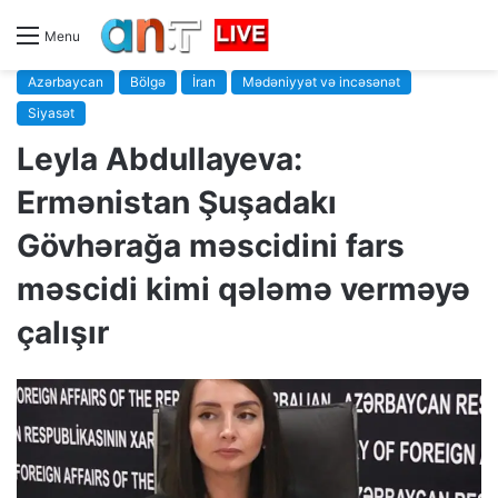
Menu
Azərbaycan
Bölgə
İran
Mədəniyyət və incəsənət
Siyasət
Leyla Abdullayeva:
Ermənistan Şuşadakı
Gövhərağa məscidini fars
məscidi kimi qələmə verməyə
çalışır