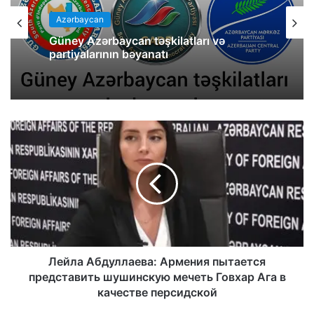
Azərbaycan
Güney Azərbaycan təşkilatları və
partiyalarının bəyanatı
Лейла Абдуллаева: Армения пытается
представить шушинскую мечеть Говхар Ага в
качестве персидской