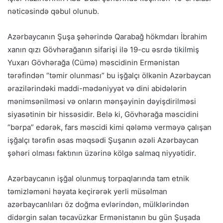
nəticəsində qəbul olunub.
Azərbaycanın Şuşa şəhərində Qarabağ hökmdarı İbrahim
xanın qızı Gövhərağanın sifarişi ilə 19-cu əsrdə tikilmiş
Yuxarı Gövhərağa (Cümə) məscidinin Ermənistan
tərəfindən “təmir olunması” bu işğalçı ölkənin Azərbaycan
ərazilərindəki maddi-mədəniyyət və dini abidələrin
mənimsənilməsi və onların mənşəyinin dəyişdirilməsi
siyasətinin bir hissəsidir. Belə ki, Gövhərağa məscidini
“bərpa” edərək, fars məscidi kimi qələmə verməyə çalışan
işğalçı tərəfin əsas məqsədi Şuşanın əzəli Azərbaycan
şəhəri olması faktının üzərinə kölgə salmaq niyyətidir.
Azərbaycanın işğal olunmuş torpaqlarında tam etnik
təmizləməni həyata keçirərək yerli müsəlman
azərbaycanlıları öz doğma evlərindən, mülklərindən
didərgin salan təcavüzkar Ermənistanın bu gün Şuşada