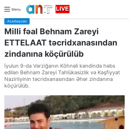
Menu
Azərbaycan
Milli fəal Behnam Zareyi
ETTELAAT təcridxanasından
zindanına köçürülüb
İyulun 9-da Vərziğanın Köhnəli kəndində həbs
edilən Behnam Zareyi Təhlükəsizlik və Kəşfiyyat
Nazirliyinin təcridxanasından Əhər zindanına
köçürülüb.