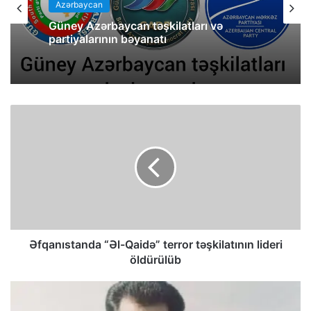
Azərbaycan
Güney Azərbaycan təşkilatları və
partiyalarının bəyanatı
Əfqanıstanda “Əl-Qaidə” terror təşkilatının lideri
öldürülüb