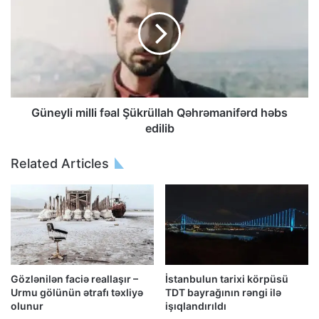
Güneyli milli fəal Şükrüllah Qəhrəmanifərd həbs
edilib
Related Articles
Gözlənilən faciə reallaşır –
İstanbulun tarixi körpüsü
Urmu gölünün ətrafı təxliyə
TDT bayrağının rəngi ilə
olunur
işıqlandırıldı