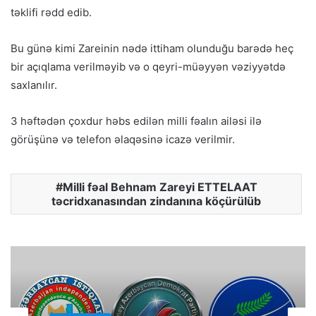
təklifi rədd edib.
Bu günə kimi Zareinin nədə ittiham olunduğu barədə heç
bir açıqlama verilməyib və o qeyri-müəyyən vəziyyətdə
saxlanılır.
3 həftədən çoxdur həbs edilən milli fəalın ailəsi ilə
görüşünə və telefon əlaqəsinə icazə verilmir.
Milli fəal Behnam Zareyi ETTELAAT
təcridxanasından zindanına köçürülüb