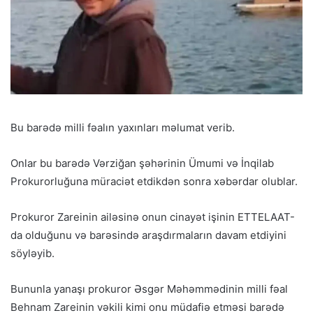
Bu barədə milli fəalın yaxınları məlumat verib.
Onlar bu barədə Vərziğan şəhərinin Ümumi və İnqilab
Prokurorluğuna müraciət etdikdən sonra xəbərdar olublar.
Prokuror Zareinin ailəsinə onun cinayət işinin ETTELAAT-
da olduğunu və barəsində araşdırmaların davam etdiyini
söyləyib.
Bununla yanaşı prokuror Əsgər Məhəmmədinin milli fəal
Behnam Zareinin vəkili kimi onu müdafiə etməsi barədə