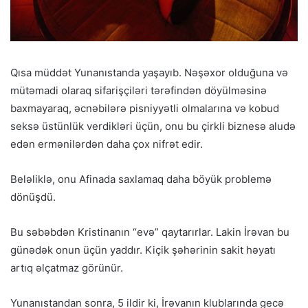
Qısa müddət Yunanıstanda yaşayıb. Nəşəxor olduğuna və
mütəmadi olaraq sifarişçiləri tərəfindən döyülməsinə
baxmayaraq, əcnəbilərə pisniyyətli olmalarına və kobud
seksə üstünlük verdikləri üçün, onu bu çirkli biznesə aludə
edən ermənilərdən daha çox nifrət edir.
Beləliklə, onu Afinada saxlamaq daha böyük problemə
dönüşdü.
Bu səbəbdən Kristinanın “evə” qaytarırlar. Lakin İrəvan bu
günədək onun üçün yaddır. Kiçik şəhərinin sakit həyatı
artıq əlçatmaz görünür.
Yunanıstandan sonra, 5 ildir ki, İrəvanın klublarında gecə