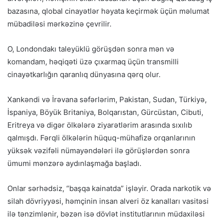
bazasına, qlobal cinayətlər həyata keçirmək üçün məlumat
mübadiləsi mərkəzinə çevrilir.
O, Londondakı taleyüklü görüşdən sonra mən və
komandam, həqiqəti üzə çıxarmaq üçün transmilli
cinayətkarlığın qaranlıq dünyasına qərq olur.
Xankəndi və İrəvana səfərlərim, Pakistan, Sudan, Türkiyə,
İspaniya, Böyük Britaniya, Bolqarıstan, Gürcüstan, Cibuti,
Eritreya və digər ölkələrə ziyarətlərim arasında sıxılıb
qalmışdı. Fərqli ölkələrin hüquq-mühafizə orqanlarının
yüksək vəzifəli nümayəndələri ilə görüşlərdən sonra
ümumi mənzərə aydınlaşmağa başladı.
Onlar sərhədsiz, “başqa kainatda” işləyir. Orada narkotik və
silah dövriyyəsi, həmçinin insan alveri öz kanalları vasitəsi
ilə tənzimlənir, bəzən isə dövlət institutlarının müdaxiləsi