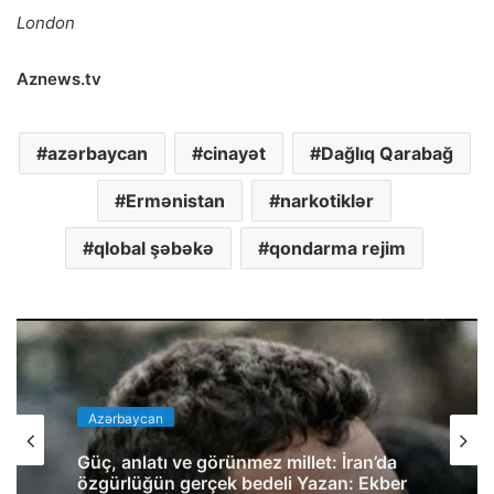
London
Aznews.tv
azərbaycan
cinayət
Dağlıq Qarabağ
Ermənistan
narkotiklər
qlobal şəbəkə
qondarma rejim
Azərbaycan
Güç, anlatı ve görünmez millet: İran’da
özgürlüğün gerçek bedeli Yazan: Ekber
Lekestani | İranlı–Amerikalı bağımsız