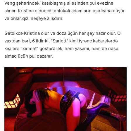
Vəng şəhərindəki kasıblaşmış ailəsindən pul əvəzinə
alınan Kristina olduqca təhlükəli adamların əsirliyinə düşür
və onlar qızı nəşəyə alışdırır.
Getdikcə Kristina olur və doza üçün hər şey hazır olur. O
vaxtdan bəri, 6 ildir ki, “Şarlott” kimi iyrənc kabarelərdə
kişilərə “xidmət” göstərərək, həm yaşamı, həm də nəşə
almaq üçün pul qazanır.