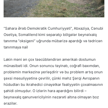
“Sahara Ərəb Demokratik Cumhuriyyəti”, Abxaziya, Cənubi
Osetiya, Somalilend kimi separatçı bölgələr beynəlxalq
tanınma “oksigeni” uğrunda mübarizə apardığı və tədricən
tanınmaya nail
Lakin məni ən çox təəcübləndirən amerikalı dostumun
münasibəti idi. Onun sonuncu təyinatı, coğrafi baxımdan,
problemin mərkəzinə yerləşdirir və bu problem artıq onun
şəxsi məsuliyyətinə çevrilir, çünki məhz Şərqi Avropanın
hüdudları bu ikrahedici cinayətkar fəaliyyətin çoxalmasının
şahidi olmuşdur. O izlərin hara apardığını bilirdi –
beynəxalq qanunvericilyinin nəzarəti altına olmayan boz
ərazilər.