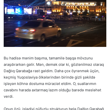
Bu hadisə mənim başıma, tamamilə başqa mövzunu
araşdırarkən gəlir. Mən, demək olar ki, gözlənilməz olaraq
Dağlıq Qarabağa rast gəldim. Daha çox öyrənmək üçün,
keçmiş Yuqoslaviya ölkələrindən birində gizli şəkildə
işləyən köhnə dostuma müraciət etdim. O, suallarımın
cavabını harada axtarmaq lazım olduğu barədə məsləhət
verdi.
Onun özü, işlədiyi nüfuzlu strukturun belə Dağlıq Qarabağ