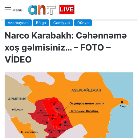
Menu
Azərbaycan
Bölgə
Cəmiyyət
Dünya
Narco Karabakh: Cəhənnəmə
xoş gəlmisiniz… – FOTO –
VİDEO