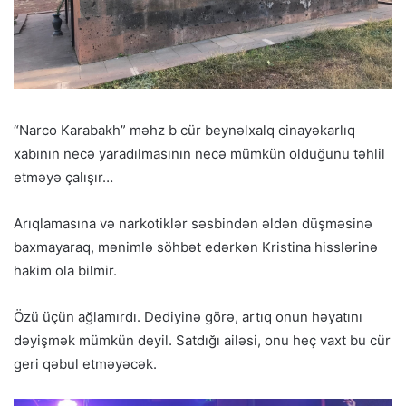
“Narco Karabakh” məhz b cür beynəlxalq cinayəkarlıq
xabının necə yaradılmasının necə mümkün olduğunu təhlil
etməyə çalışır…
Arıqlamasına və narkotiklər səsbindən əldən düşməsinə
baxmayaraq, mənimlə söhbət edərkən Kristina hisslərinə
hakim ola bilmir.
Özü üçün ağlamırdı. Dediyinə görə, artıq onun həyatını
dəyişmək mümkün deyil. Satdığı ailəsi, onu heç vaxt bu cür
geri qəbul etməyəcək.