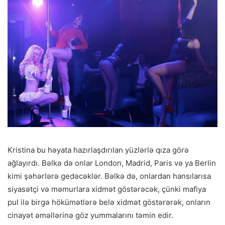
Kristina bu həyata hazırlaşdırılan yüzlərlə qıza görə
ağlayırdı. Bəlkə də onlar London, Madrid, Paris və ya Berlin
kimi şəhərlərə gedəcəklər. Bəlkə də, onlardan hansılarısa
siyasətçi və məmurlara xidmət göstərəcək, çünki mafiya
pul ilə birgə hökümətlərə belə xidmət göstərərək, onların
cinayət əməllərinə göz yummalarını təmin edir.