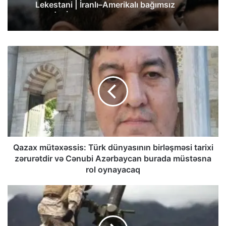
gazeteci
Qazax mütəxəssis: Türk dünyasının birləşməsi tarixi
zərurətdir və Cənubi Azərbaycan burada müstəsna
rol oynayacaq