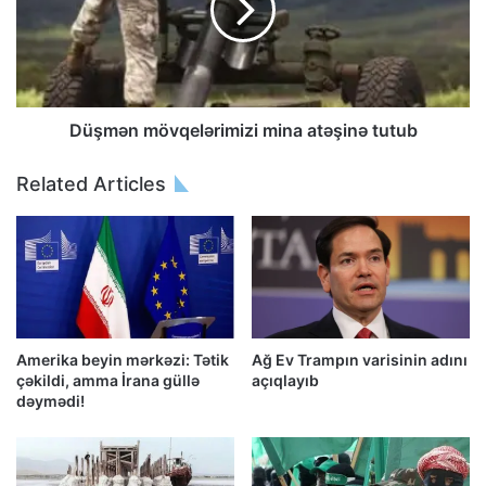
Düşmən mövqelərimizi mina atəşinə tutub
Related Articles
Amerika beyin mərkəzi: Tətik
Ağ Ev Trampın varisinin adını
çəkildi, amma İrana güllə
açıqlayıb
dəymədi!