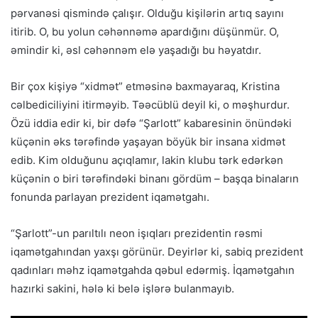
pərvanəsi qismində çalışır. Olduğu kişilərin artıq sayını
itirib. O, bu yolun cəhənnəmə apardığını düşünmür. O,
əmindir ki, əsl cəhənnəm elə yaşadığı bu həyatdır.
Bir çox kişiyə “xidmət” etməsinə baxmayaraq, Kristina
cəlbediciliyini itirməyib. Təəcüblü deyil ki, o məşhurdur.
Özü iddia edir ki, bir dəfə “Şarlott” kabaresinin önündəki
küçənin əks tərəfində yaşayan böyük bir insana xidmət
edib. Kim olduğunu açıqlamır, lakin klubu tərk edərkən
küçənin o biri tərəfindəki binanı gördüm – başqa binaların
fonunda parlayan prezident iqamətgahı.
“Şarlott”-un parıltılı neon işıqları prezidentin rəsmi
iqamətgahından yaxşı görünür. Deyirlər ki, sabiq prezident
qadınları məhz iqamətgahda qəbul edərmiş. İqamətgahın
hazırki sakini, hələ ki belə işlərə bulanmayıb.