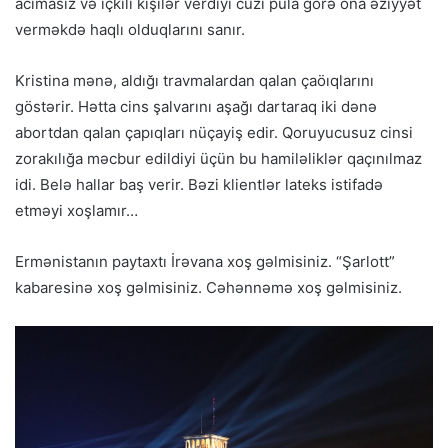
acımasız və içkili kişilər verdiyi cüzi pula görə ona əziyyət
verməkdə haqlı olduqlarını sanır.
Kristina mənə, aldığı travmalardan qalan çaöıqlarını
göstərir. Hətta cins şalvarını aşağı dartaraq iki dənə
abortdan qalan çapıqları nüçayiş edir. Qoruyucusuz cinsi
zorakılığa məcbur edildiyi üçün bu hamiləliklər qaçınılmaz
idi. Belə hallar baş verir. Bəzi klientlər lateks istifadə
etməyi xoşlamır…
Ermənistanın paytaxtı İrəvana xoş gəlmisiniz. “Şarlott”
kabaresinə xoş gəlmisiniz. Cəhənnəmə xoş gəlmisiniz.