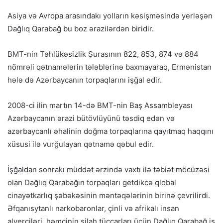
Asiya və Avropa arasındakı yolların kəsişməsində yerləşən
Dağlıq Qarabağ bu boz ərazilərdən biridir.
BMT-nin Təhlükəsizlik Şurasının 822, 853, 874 və 884
nömrəli qətnamələrin tələblərinə baxmayaraq, Ermənistan
hələ də Azərbaycanın torpaqlarını işğal edir.
2008-ci ilin martın 14-də BMT-nin Baş Assambleyası
Azərbaycanın ərazi bütövlüyünü təsdiq edən və
azərbaycanlı əhalinin doğma torpaqlarına qayıtmaq haqqını
xüsusi ilə vurğulayan qətnamə qəbul edir.
İşğaldan sonrakı müddət ərzində vaxtı ilə təbiət möcüzəsi
olan Dağlıq Qarabağın torpaqları getdikcə qlobal
cinayətkarlıq şəbəkəsinin məntəqələrinin birinə çevrilirdi.
Əfqanısytanlı narkobaronlar, çinli və afrikalı insan
alverçiləri, həmçinin silah tüccarları üçün Dağlıq Qarabağ iş