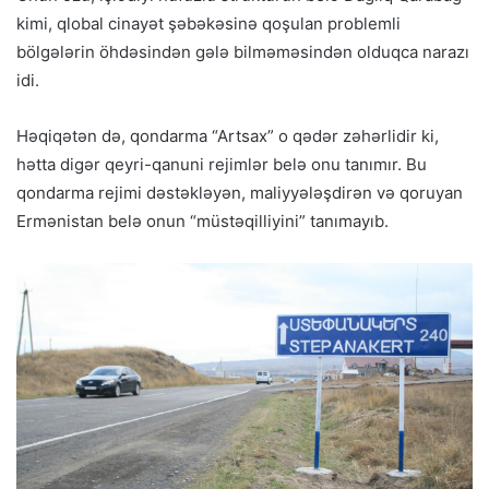
kimi, qlobal cinayət şəbəkəsinə qoşulan problemli
bölgələrin öhdəsindən gələ bilməməsindən olduqca narazı
idi.
Həqiqətən də, qondarma “Artsax” o qədər zəhərlidir ki,
hətta digər qeyri-qanuni rejimlər belə onu tanımır. Bu
qondarma rejimi dəstəkləyən, maliyyələşdirən və qoruyan
Ermənistan belə onun “müstəqilliyini” tanımayıb.