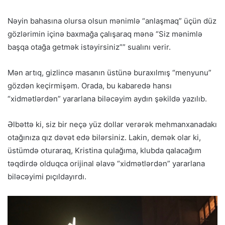
Nəyin bahasına olursa olsun mənimlə “anlaşmaq” üçün düz
gözlərimin içinə baxmağa çalışaraq mənə “Siz mənimlə
başqa otağa getmək istəyirsiniz”” sualını verir.
Mən artıq, gizlincə masanın üstünə buraxılmış “menyunu”
gözdən keçirmişəm. Orada, bu kabaredə hansı
“xidmətlərdən” yararlana biləcəyim aydın şəkildə yazılıb.
Əlbəttə ki, siz bir neçə yüz dollar verərək mehmanxanadakı
otağınıza qız dəvət edə bilərsiniz. Lakin, demək olar ki,
üstümdə oturaraq, Kristina qulağıma, klubda qalacağım
təqdirdə olduqca orijinal əlavə “xidmətlərdən” yararlana
biləcəyimi pıçıldayırdı.