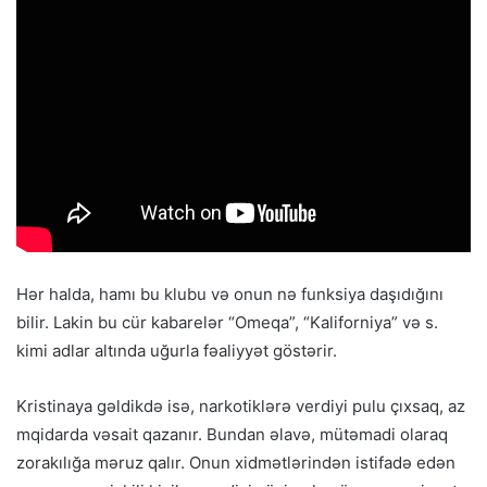
Hər halda, hamı bu klubu və onun nə funksiya daşıdığını
bilir. Lakin bu cür kabarelər “Omeqa”, “Kaliforniya” və s.
kimi adlar altında uğurla fəaliyyət göstərir.
Kristinaya gəldikdə isə, narkotiklərə verdiyi pulu çıxsaq, az
mqidarda vəsait qazanır. Bundan əlavə, mütəmadi olaraq
zorakılığa məruz qalır. Onun xidmətlərindən istifadə edən