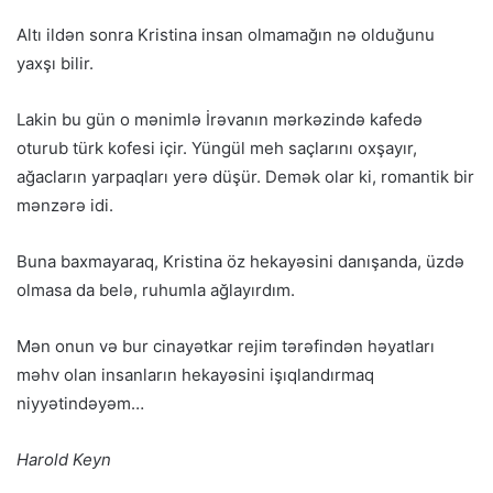
Altı ildən sonra Kristina insan olmamağın nə olduğunu
yaxşı bilir.
Lakin bu gün o mənimlə İrəvanın mərkəzində kafedə
oturub türk kofesi içir. Yüngül meh saçlarını oxşayır,
ağacların yarpaqları yerə düşür. Demək olar ki, romantik bir
mənzərə idi.
Buna baxmayaraq, Kristina öz hekayəsini danışanda, üzdə
olmasa da belə, ruhumla ağlayırdım.
Mən onun və bur cinayətkar rejim tərəfindən həyatları
məhv olan insanların hekayəsini işıqlandırmaq
niyyətindəyəm…
Harold Keyn