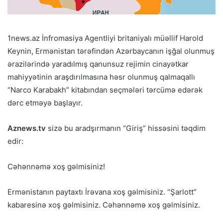
1news.az İnfromasiya Agentliyi britaniyalı müəllif Harold
Keynin, Ermənistan tərəfindən Azərbaycanın işğal olunmuş
ərazilərində yaradılmış qanunsuz rejimin cinayətkar
mahiyyətinin araşdırılmasına həsr olunmuş qalmaqallı
“Narco Karabakh” kitabından seçmələri tərcümə edərək
dərc etməyə başlayır.
Aznews.tv
sizə bu aradşırmanın “Giriş” hissəsini təqdim
edir:
Cəhənnəmə xoş gəlmisiniz!
Ermənistanın paytaxtı İrəvana xoş gəlmisiniz. “Şarlott”
kabaresinə xoş gəlmisiniz. Cəhənnəmə xoş gəlmisiniz.