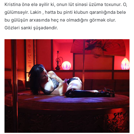
Kristina önə elə əyilir ki, onun lüt sinəsi üzümə toxunur. O,
gülümsəyir. Lakin , hətta bu pinti klubun qaranlığında belə
bu gülüşün arxasında heç nə olmadığını görmək olur.
Gözləri sanki şüşədəndir.