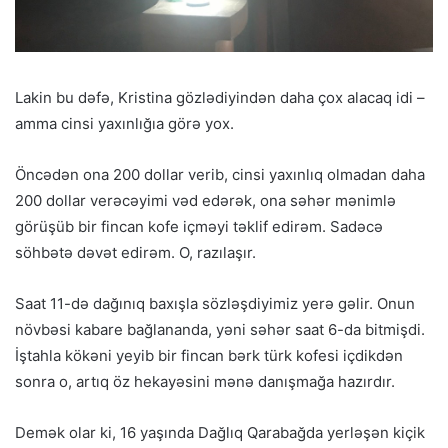
Lakin bu dəfə, Kristina gözlədiyindən daha çox alacaq idi –
amma cinsi yaxınlığıa görə yox.
Öncədən ona 200 dollar verib, cinsi yaxınlıq olmadan daha
200 dollar verəcəyimi vəd edərək, ona səhər mənimlə
görüşüb bir fincan kofe içməyi təklif edirəm. Sadəcə
söhbətə dəvət edirəm. O, razılaşır.
Saat 11-də dağınıq baxışla sözləşdiyimiz yerə gəlir. Onun
növbəsi kabare bağlananda, yəni səhər saat 6-da bitmişdi.
İştahla kökəni yeyib bir fincan bərk türk kofesi içdikdən
sonra o, artıq öz hekayəsini mənə danışmağa hazırdır.
Demək olar ki, 16 yaşında Dağlıq Qarabağda yerləşən kiçik