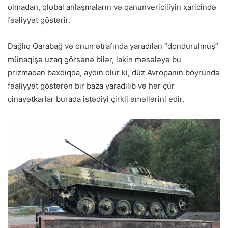
olmadan, qlobal anlaşmaların və qanunvericiliyin xaricində
fəaliyyət göstərir.
Dağlıq Qarabağ və onun ətrafında yaradılan “dondurulmuş”
münaqişə uzaq görsənə bilər, lakin məsələyə bu
prizmadan baxdıqda, aydın olur ki, düz Avropanın böyründə
fəaliyyət göstərən bir baza yaradılıb və hər çür
cinayətkarlar burada istədiyi çirkli əməllərini edir.