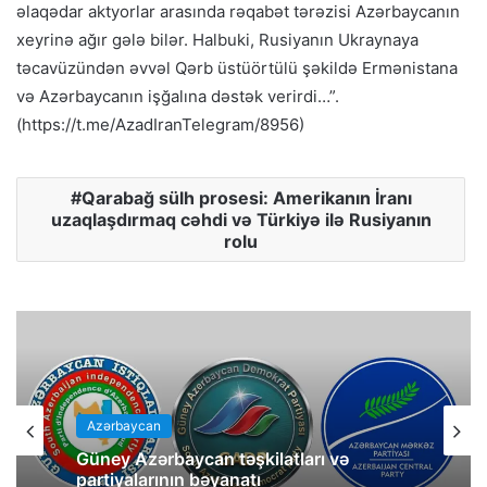
əlaqədar aktyorlar arasında rəqabət tərəzisi Azərbaycanın
xeyrinə ağır gələ bilər. Halbuki, Rusiyanın Ukraynaya
təcavüzündən əvvəl Qərb üstüörtülü şəkildə Ermənistana
və Azərbaycanın işğalına dəstək verirdi…”.
(https://t.me/AzadIranTelegram/8956)
Qarabağ sülh prosesi: Amerikanın İranı
uzaqlaşdırmaq cəhdi və Türkiyə ilə Rusiyanın
rolu
Azərbaycan
Güney Azərbaycan təşkilatları və
partiyalarının bəyanatı