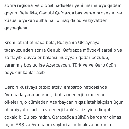
sonra regional və qlobal hadisələr yeni mərhələyə qədəm
qoyub. Beləliklə, Cənubi Qafqazda baş verən proseslər və
xüsusilə yekun sülhə nail olmaq da bu vəziyyətdən
qaynaqlanır.
Kreml etiraf etməsə belə, Rusiyanın Ukraynaya
təcavüzündən sonra Cənubi Qafqazda mövqeyi sarsılıb və
zəifləyib, qüvvələr balansı müəyyən qədər pozulub,
yaranmış boşluq isə Azərbaycan, Türkiyə və Qərb üçün
böyük imkanlar açıb.
Qərbin Rusiyaya tətbiq etdiyi embarqo nəticəsində
Avropada yaranan enerji böhranı enerji ixrac edən
ölkələrin, o cümlədən Azərbaycanın qaz istehlakçıları üçün
əhəmiyyətini artırıb və enerji təhlükəsizliyinə diqqəti
çoxaldıb. Bu baxımdan, Qarabağda sülhün bərqərar olması
üçün ABŞ və Avropanın səyləri artırılmalı və bununla