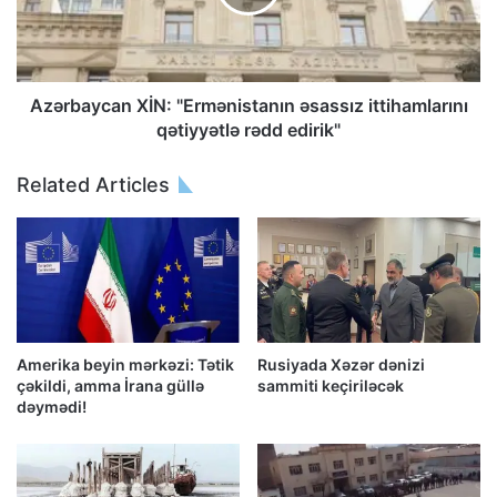
Azərbaycan XİN: "Ermənistanın əsassız ittihamlarını
qətiyyətlə rədd edirik"
Related Articles
Amerika beyin mərkəzi: Tətik
Rusiyada Xəzər dənizi
çəkildi, amma İrana güllə
sammiti keçiriləcək
dəymədi!