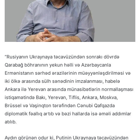
“Rusiyanın Ukraynaya təcavüzündən sonrakı dövrdə
Qarabağ böhranının yekun həlli və Azərbaycanla
Ermənistanın sərhəd ərazilərinin müəyyənləşdirilməsi və
iki ölkə arasında sülh sənədinin imzalanması, habelə
Ankara ilə Yerevan arasında münasibətlərin normallaşması
istiqamətində Bakı, Yerevan, Tiflis, Ankara, Moskva,
Brüssel və Vaşinqton tərəfindən Cənubi Qafqazda
diplomatik fəallıq artıb və bəzi hallarda isə əməli addımlar
atılıb.
Aydın görünən odur ki, Putinin Ukraynaya təcavüzündən