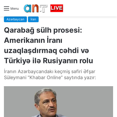
Menu
Azərbaycan
İran
Qarabağ sülh prosesi:
Amerikanın İranı
uzaqlaşdırmaq cəhdi və
Türkiyə ilə Rusiyanın rolu
İranın Azərbaycandakı keçmiş səfiri Əfşar
Süleymani “Khabar Online” saytında yazır: