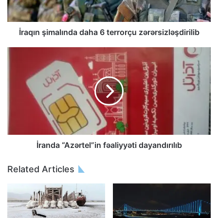
İraqın şimalında daha 6 terrorçu zərərsizləşdirilib
İranda “Azərtel”in fəaliyyəti dayandırılıb
Related Articles