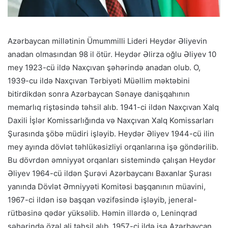
Azərbaycan millətinin Ümummilli Lideri Heydər Əliyevin
anadan olmasından 98 il ötür. Heydər Əlirza oğlu Əliyev 10
mey 1923-cü ildə Naxçıvan şəhərində anadan olub. O,
1939-cu ildə Naxçıvan Tərbiyəti Müəllim məktəbini
bitirdikdən sonra Azərbaycan Sənaye danişqahının
memarlıq riştəsində təhsil alıb. 1941-ci ildən Naxçıvan Xalq
Daxili İşlər Komissarlığında və Naxçıvan Xalq Komissarları
Şurasında şöbə müdiri işləyib. Heydər Əliyev 1944-cü ilin
mey ayında dövlət təhlükəsizliyi orqanlarına işə göndərilib.
Bu dövrdən əmniyyət orqanları sistemində çalışan Heydər
Əliyev 1964-cü ildən Şurəvi Azərbaycanı Baxanlar Şurası
yanında Dövlət Əmniyyəti Komitəsi başqanının müavini,
1967-ci ildən isə başqan vəzifəsində işləyib, jeneral-
rütbəsinə qədər yüksəlib. Həmin illərdə o, Leninqrad
şəhərində özəl ali təhsil alıb. 1957-ci ildə isə Azərbaycan