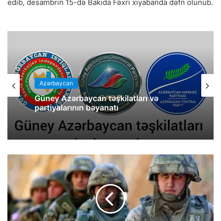
edib, desambrın 15-də Bakıda Fəxri xiyabanda dəfn olunub.
Azərbaycan
Güney Azərbaycan təşkilatları və
partiyalarının bəyanatı