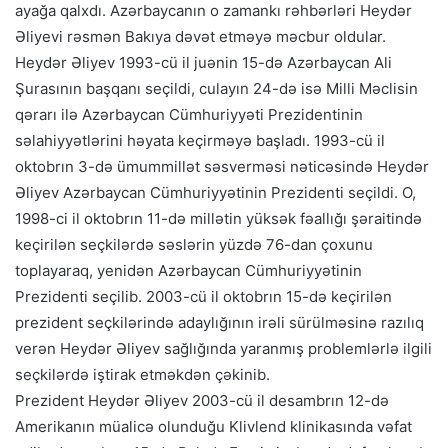
ayağa qalxdı. Azərbaycanın o zamankı rəhbərləri Heydər
Əliyevi rəsmən Bakıya dəvət etməyə məcbur oldular.
Heydər Əliyev 1993-cü il juənin 15-də Azərbaycan Ali
Şurasının başqanı seçildi, culayın 24-də isə Milli Məclisin
qərarı ilə Azərbaycan Cümhuriyyəti Prezidentinin
səlahiyyətlərini həyata keçirməyə başladı. 1993-cü il
oktobrın 3-də ümummillət səsverməsi nəticəsində Heydər
Əliyev Azərbaycan Cümhuriyyətinin Prezidenti seçildi. O,
1998-ci il oktobrın 11-də millətin yüksək fəallığı şəraitində
keçirilən seçkilərdə səslərin yüzdə 76-dan çoxunu
toplayaraq, yenidən Azərbaycan Cümhuriyyətinin
Prezidenti seçilib. 2003-cü il oktobrın 15-də keçirilən
prezident seçkilərində adaylığının irəli sürülməsinə razılıq
verən Heydər Əliyev sağlığında yaranmış problemlərlə ilgili
seçkilərdə iştirak etməkdən çəkinib.
Prezident Heydər Əliyev 2003-cü il desambrın 12-də
Amerikanın müalicə olunduğu Klivlend klinikasında vəfat