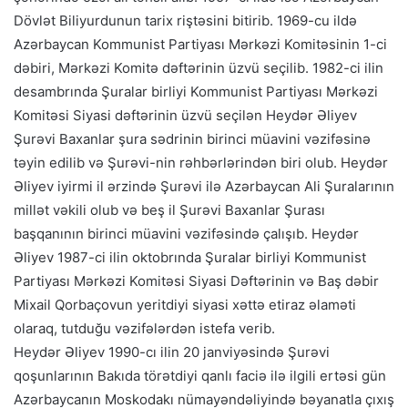
Dövlət Biliyurdunun tarix riştəsini bitirib. 1969-cu ildə
Azərbaycan Kommunist Partiyası Mərkəzi Komitəsinin 1-ci
dəbiri, Mərkəzi Komitə dəftərinin üzvü seçilib. 1982-ci ilin
desambrında Şuralar birliyi Kommunist Partiyası Mərkəzi
Komitəsi Siyasi dəftərinin üzvü seçilən Heydər Əliyev
Şurəvi Baxanlar şura sədrinin birinci müavini vəzifəsinə
təyin edilib və Şurəvi-nin rəhbərlərindən biri olub. Heydər
Əliyev iyirmi il ərzində Şurəvi ilə Azərbaycan Ali Şuralarının
millət vəkili olub və beş il Şurəvi Baxanlar Şurası
başqanının birinci müavini vəzifəsində çalışıb. Heydər
Əliyev 1987-ci ilin oktobrında Şuralar birliyi Kommunist
Partiyası Mərkəzi Komitəsi Siyasi Dəftərinin və Baş dəbir
Mixail Qorbaçovun yeritdiyi siyasi xəttə etiraz əlaməti
olaraq, tutduğu vəzifələrdən istefa verib.
Heydər Əliyev 1990-cı ilin 20 janviyəsində Şurəvi
qoşunlarının Bakıda törətdiyi qanlı faciə ilə ilgili ertəsi gün
Azərbaycanın Moskodakı nümayəndəliyində bəyanatla çıxış