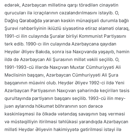
edərək, Azərbaycan millətinə qarşı törədilən cinayətin
qurucuları ilə icraçılarının cəzalandırılmasını istəyib. O,
Dağlıq Qarabağda yaranan kəskin münaqişəli durumla bağlı
Şurəvi rəhbərliyinin ikiüzlü siyasətinə etiraz əlaməti olaraq,
1991-ci ilin culayında Şuralar birliyi Kommunist Partiyasını
tərk edib. 1990-cı ilin culayında Azərbaycana qayıdan
Heydər Əliyev Bakıda, sonra isə Naxçıvanda yaşayıb, həmin
ildə də Azərbaycan Ali Şurasının millət vəkili seçilib. O,
1991-1993-cü illərdə Naxçıvan Muxtar Cümhuriyyəti Ali
Məclisinin başqanı, Azərbaycan Cümhuriyyəti Ali Şura
başqanının müavini olub. Heydər Əliyev 1992-ci ildə Yeni
Azərbaycan Partiyasının Naxçıvan şəhərində keçirilən təsis
qurultayında partiyanın başqanı seçilib. 1993-cü ilin mey-
juən aylarında hökumət böhranının son dərəcə
kəskinləşməsi ilə ölkədə vətəndaş savaşının baş verməsi
və müstəqilliyin itirilməsi təhlükəsi yarandıqda Azərbaycan
milləti Heydər Əliyevin hakimiyyətə gətirilməsi istəyi ilə