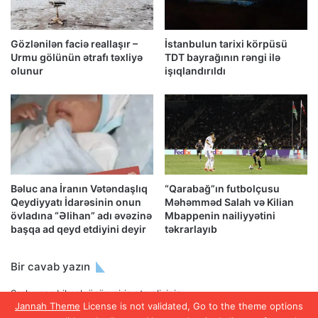
Gözlənilən faciə reallaşır –
İstanbulun tarixi körpüsü
Urmu gölünün ətrafı təxliyə
TDT bayrağının rəngi ilə
olunur
işıqlandırıldı
Bəluc ana İranın Vətəndaşlıq
“Qarabağ”ın futbolçusu
Qeydiyyatı İdarəsinin onun
Məhəmməd Salah və Kilian
övladına “Əlihan” adı əvəzinə
Mbappenin nailiyyətini
başqa ad qeyd etdiyini deyir
təkrarlayıb
Bir cavab yazın
Şərh yaza bilmək üçün
giriş etməlisiniz
.
Jannah Theme
License is not validated, Go to the theme options