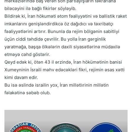
mərkəzlərində baş verən son partlayışların təkrarlana
biləcəyini ilə bağlı fikirlər söyləyib.
Bildirək ki, İran hökuməti ətom fəaliyyətini və ballistik raket
imkanlarını genişləndirdikcə öz dağıdıcı və təxribatçı
fəaliyyətlərini artırır. Bununla da rejim bölgənin sabitliyi
üçün ciddi təhdidə çevrilir. Bu yolla İran gərginlik
yaratmağa, başqa ölkələrin daxili siyasətlərinə müdaxilə
etməyə cəhd göstərir.
Qeyd edək ki, ötən 43 il ərzində, İran hökümətinin banisi
Xumeyninin İsraili məhv edəcəkləri fikri, rejimin əsas xətti
kimi davam edir.
Bu isə əslində israilin yox, İran millətlırinin millətin
fəlakətinə səbəb olub.