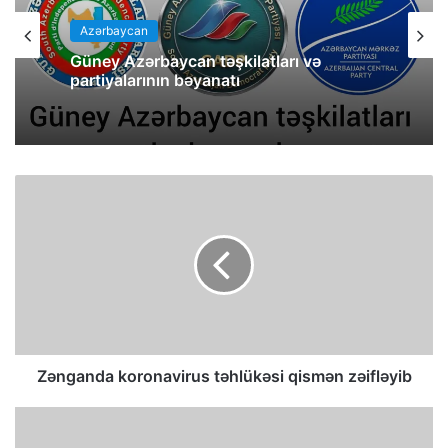
Azərbaycan
Güney Azərbaycan təşkilatları və
partiyalarının bəyanatı
Zənganda koronavirus təhlükəsi qismən zəifləyib