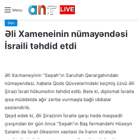
Menu
İran
Əli Xameneinin nümayəndəsi
İsraili təhdid etdi
Əli Xa:məneyinin “Sepah”ın Sarullah Qərargahındakı
nümayəndəsi, habelə Qods Qüvvələrindəki keçmiş üzvü Əli
Şirazi İsrail hökumətini təhdid edib. Belə ki, diplomat İsrailə
qısa müddətdə ağır zərbə vurmaqla bağlı iddialar
səsləndirib.
Qeyd edək ki, Əli Şirazinin İsrailə qarşı hədə məqsədli
çıxışından bir gün öncə “Sepah”ın Baş fərmandehi Hüseyn
Səlami də İsrail ölkəsinin vasitəsi ilə İranın stratejik