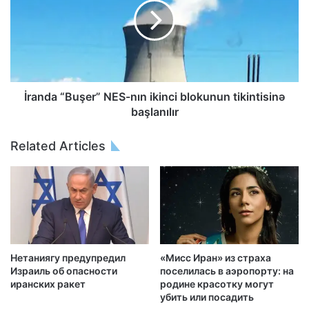
İranda “Buşer” NES-nın ikinci blokunun tikintisinə
başlanılır
Related Articles
Нетаниягу предупредил
«Мисс Иран» из страха
Израиль об опасности
поселилась в аэропорту: на
иранских ракет
родине красотку могут
убить или посадить