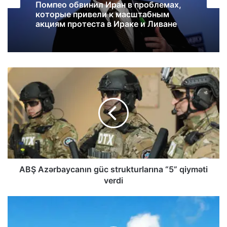
Помпео обвинил Иран в проблемах,
которые привели к масштабным
акциям протеста в Ираке и Ливане
ABŞ Azərbaycanın güc strukturlarına “5” qiyməti
verdi