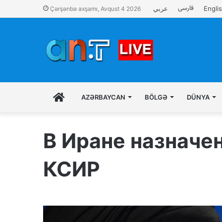
فارسی
عربي
Engli
Çərşənbə axşamı, Avqust 4 2026
İLK
AZƏRBAYCAN
BÖLGƏ
DÜNYA
SƏHIFƏ
В Иране назначе
КСИР