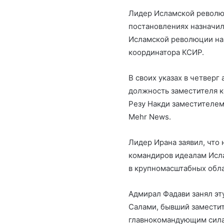
Лидер Исламской револю
постановлениях назначи
Исламской революции на
координатора КСИР.
В своих указах в четверг
должность заместителя 
Резу Накди заместителем
Mehr News.
Лидер Ирана заявил, что
командиров идеалам Исла
в крупномасштабных обла
Адмирал Фадави занял эт
Салами, бывший замести
главнокомандующим силам