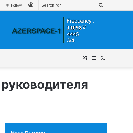
Log
Search
Follow
In
for
Random
Sidebar
Switch
Article
skin
 руководителя
Hava Durumu