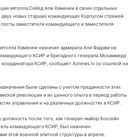
ции аятолла Сейед Али Хаменеи в своих отдельных
л двух новых старших командующих Корпусом стражей
 посты заместителя командующего и заместителя
 аятолла Хаменеи назначил адмирала Али Фадави на
командующего КСИР и бригадного генерала Мохаммеда
 координатора КСИР, сообщает Aznews.tv со ссылкой на
Güney Azərbaycan Təşkilatları
Əməkdaşlıq Şurasının İran İslam
 назначения были сделаны с учетом преданности этих
Respublikası rejiminin Azərbaycan
мской революции и их ценного опыта в период работы
Respublikasına qarşı təcavüzkar
стях управления и на различных должностях в КСИР.
hücumunu qınayan bəyanatı
İran’ın son Türk hanedanının
veliahtından gdh’a özel açıklamalar
у должность после того, как генерал-майор Хоссейн
тель командующего КСИР, был назначен
и этой военной элитной структуры в апреле.
Qacarların həqiqi varisi ortaya çıxdı –