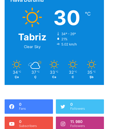
30
℃
Tabriz
34º - 26º
21%
5.02 km/h
Clear Sky
34
37
33
32
35
℃
℃
℃
℃
℃
Ça
Ç
Ca
C
Şb
0
0
Fans
Followers
0
11. 980
Subscribers
Followers