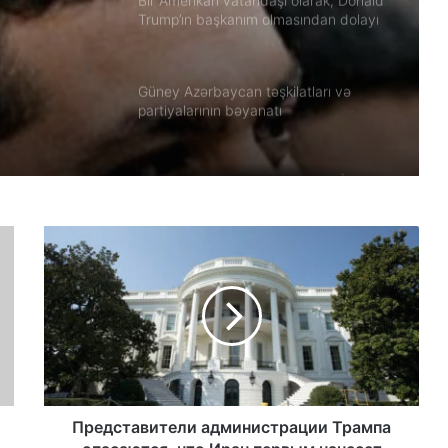
hem
Bir Amerikan vatandaşı olarak, Donald
Trump’ın başkanım olmasından dolayı
derin bir utanç duyuyorum.
Güney Azərbaycan təşkilatları və
partiyalarının bəyanatı
Güç, anlatı ve görünmez millet: İran’da
özgürlüğün gerçek bedeli Yazan:
Ekber Lekestani | İranlı–Amerikalı
bağımsız gazeteci
Güney Azərbaycan Təşkilatları
Əməkdaşlıq Şurasının İran İslam
Respublikası rejiminin Azərbaycan
Respublikasına qarşı təcavüzkar
hücumunu qınayan bəyanatı
İran’ın son Türk hanedanının
veliahtından gdh’a özel açıklamalar
Представители администрации Трампа