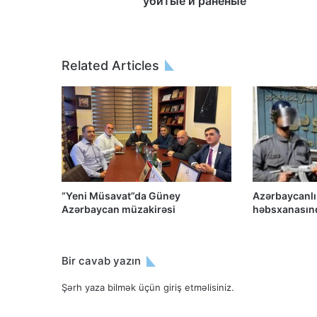
убитые и раненые
Related Articles
“Yeni Müsavat”da Güney
Azərbaycanlı
Azərbaycan müzakirəsi
həbsxanasınd
Bir cavab yazın
Şərh yaza bilmək üçün
giriş etməlisiniz
.