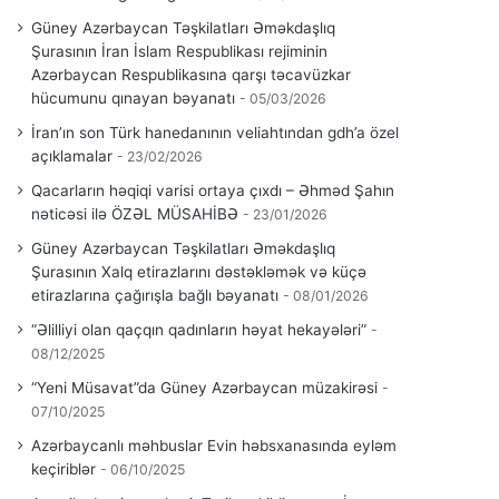
Güney Azərbaycan Təşkilatları Əməkdaşlıq
Şurasının İran İslam Respublikası rejiminin
Azərbaycan Respublikasına qarşı təcavüzkar
hücumunu qınayan bəyanatı
05/03/2026
İran’ın son Türk hanedanının veliahtından gdh’a özel
açıklamalar
23/02/2026
Qacarların həqiqi varisi ortaya çıxdı – Əhməd Şahın
nəticəsi ilə ÖZƏL MÜSAHİBƏ
23/01/2026
Güney Azərbaycan Təşkilatları Əməkdaşlıq
Şurasının Xalq etirazlarını dəstəkləmək və küçə
etirazlarına çağırışla bağlı bəyanatı
08/01/2026
“Əlilliyi olan qaçqın qadınların həyat hekayələri”
08/12/2025
“Yeni Müsavat”da Güney Azərbaycan müzakirəsi
07/10/2025
Azərbaycanlı məhbuslar Evin həbsxanasında eyləm
keçiriblər
06/10/2025