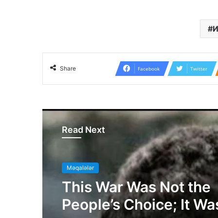
И
Share
Facebook
Twitter
Read Next
Məqalələr
This War Was Not the
People’s Choice; It Wa