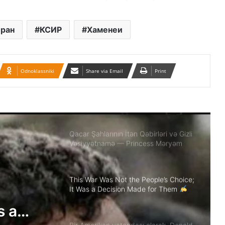
Əhməd Şahın nəticəsi ilə ÖZƏL
MÜSAHİBƏ
ран
КСИР
Хаменеи
Güney Azərbaycan Təşkilatları
Əməkdaşlıq Şurasının Xalq etirazlarını
dəstəkləmək və küçə etirazlarına
çağırışla bağlı bəyanatı
Odnoklassniki
Share via Email
Print
“Əlilliyi olan qaçqın qadınların həyat
hekayələri”
Qacar Şahlarının İtən Qəbirləri və Gizli
Vəsiyyətnamə — Princess Məryəm
Fəruqi Qacar ilə Özəl Müsahibə
This War Was Not the People’s Choice;
It Was a Decision Made for Them
Akbar Lakestani, Independent Iranian-
s a
American Journalist