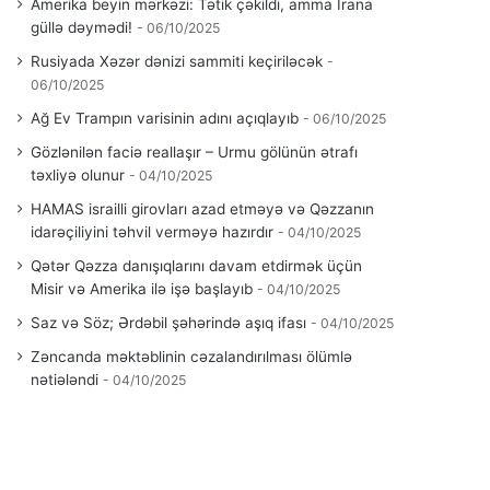
Amerika beyin mərkəzi: Tətik çəkildi, amma İrana
güllə dəymədi!
06/10/2025
Rusiyada Xəzər dənizi sammiti keçiriləcək
06/10/2025
Ağ Ev Trampın varisinin adını açıqlayıb
06/10/2025
Gözlənilən faciə reallaşır – Urmu gölünün ətrafı
təxliyə olunur
04/10/2025
HAMAS israilli girovları azad etməyə və Qəzzanın
idarəçiliyini təhvil verməyə hazırdır
04/10/2025
Qətər Qəzza danışıqlarını davam etdirmək üçün
Misir və Amerika ilə işə başlayıb
04/10/2025
Saz və Söz; Ərdəbil şəhərində aşıq ifası
04/10/2025
Zəncanda məktəblinin cəzalandırılması ölümlə
nətiələndi
04/10/2025