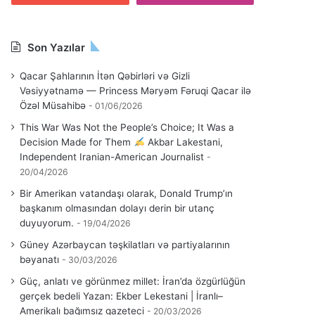
Son Yazılar
Qacar Şahlarının İtən Qəbirləri və Gizli
Vəsiyyətnamə — Princess Məryəm Fəruqi Qacar ilə
Özəl Müsahibə
01/06/2026
This War Was Not the People’s Choice; It Was a
Decision Made for Them
Akbar Lakestani,
Independent Iranian-American Journalist
20/04/2026
Bir Amerikan vatandaşı olarak, Donald Trump’ın
başkanım olmasından dolayı derin bir utanç
duyuyorum.
19/04/2026
Güney Azərbaycan təşkilatları və partiyalarının
bəyanatı
30/03/2026
Güç, anlatı ve görünmez millet: İran’da özgürlüğün
gerçek bedeli Yazan: Ekber Lekestani | İranlı–
Amerikalı bağımsız gazeteci
20/03/2026