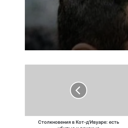
Decision Made for T
Akbar Lakestani,
Independent Iranian-
American Journalist
Столкновения в Кот-д'Ивуаре: есть