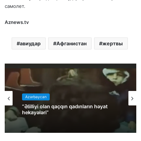
самолет.
Aznews.tv
авиудар
Афганистан
жертвы
Azərbaycan
“Əlilliyi olan qaçqın qadınların həyat
hekayələri”