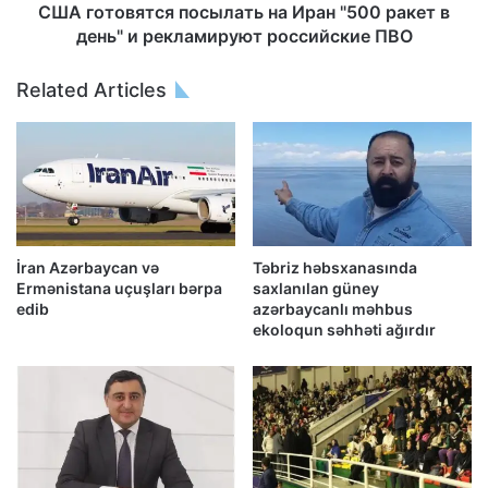
США готовятся посылать на Иран "500 ракет в
день" и рекламируют российские ПВО
Related Articles
İran Azərbaycan və
Təbriz həbsxanasında
Ermənistana uçuşları bərpa
saxlanılan güney
edib
azərbaycanlı məhbus
ekoloqun səhhəti ağırdır