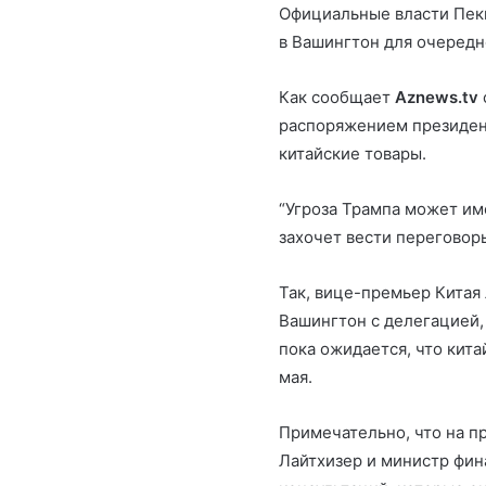
Официальные власти Пек
в Вашингтон для очередн
Как сообщает
Aznews.tv
распоряжением президен
китайские товары.
“Угроза Трампа может им
захочет вести переговор
Так, вице-премьер Китая 
Вашингтон с делегацией, 
пока ожидается, что кит
мая.
Примечательно, что на 
Лайтхизер и министр фин