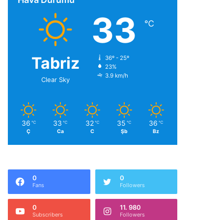
33
℃
Tabriz
36º - 25º
23%
3.9 km/h
Clear Sky
36
33
32
35
36
℃
℃
℃
℃
℃
Ç
Ca
C
Şb
Bz
0
0
Fans
Followers
0
11. 980
Subscribers
Followers