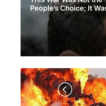
People’s Choice; It Wa
Decision Made for T
Akbar Lakestani,
Independent Iranian-
American Journalist