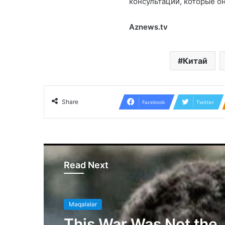
консультаций, которые о
Aznews.tv
Китай
Share
Facebook
Twitter
Read Next
Məqalələr
This War Was Not the