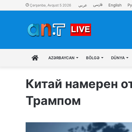
فارسی
عربي
English
Ру
Çərşənbə, Avqust 5 2026
İLK
AZƏRBAYCAN
BÖLGƏ
DÜNYA
SƏHIFƏ
Китай намерен от
Трампом