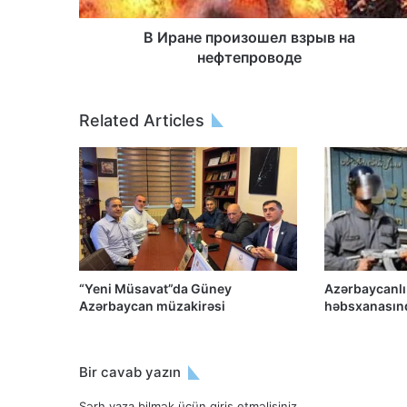
В Иране произошел взрыв на
нефтепроводе
Related Articles
“Yeni Müsavat”da Güney
Azərbaycanlı
Azərbaycan müzakirəsi
həbsxanasınd
Bir cavab yazın
Şərh yaza bilmək üçün
giriş etməlisiniz
.