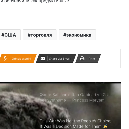
ни обозначили как продуктивные.
Qacarların həqiqi varisi ortaya çıxdı –
Əhməd Şahın nəticəsi ilə ÖZƏL
MÜSAHİBƏ
США
торговля
экономика
Güney Azərbaycan Təşkilatları
Əməkdaşlıq Şurasının Xalq etirazlarını
dəstəkləmək və küçə etirazlarına
çağırışla bağlı bəyanatı
Odnoklassniki
Share via Email
Print
“Əlilliyi olan qaçqın qadınların həyat
hekayələri”
Qacar Şahlarının İtən Qəbirləri və Gizli
Vəsiyyətnamə — Princess Məryəm
Fəruqi Qacar ilə Özəl Müsahibə
This War Was Not the People’s Choice;
It Was a Decision Made for Them