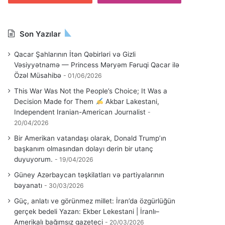
Son Yazılar
Qacar Şahlarının İtən Qəbirləri və Gizli
Vəsiyyətnamə — Princess Məryəm Fəruqi Qacar ilə
Özəl Müsahibə
01/06/2026
This War Was Not the People’s Choice; It Was a
Decision Made for Them
Akbar Lakestani,
Independent Iranian-American Journalist
20/04/2026
Bir Amerikan vatandaşı olarak, Donald Trump’ın
başkanım olmasından dolayı derin bir utanç
duyuyorum.
19/04/2026
Güney Azərbaycan təşkilatları və partiyalarının
bəyanatı
30/03/2026
Güç, anlatı ve görünmez millet: İran’da özgürlüğün
gerçek bedeli Yazan: Ekber Lekestani | İranlı–
Amerikalı bağımsız gazeteci
20/03/2026