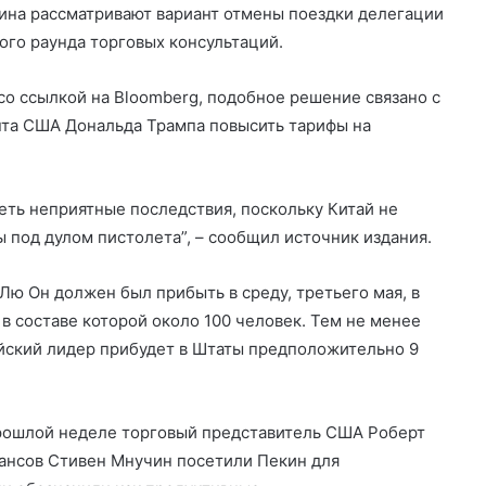
ина рассматривают вариант отмены поездки делегации
ого раунда торговых консультаций.
со ссылкой на Bloomberg, подобное решение связано с
та США Дональда Трампа повысить тарифы на
еть неприятные последствия, поскольку Китай не
ы под дулом пистолета”, – сообщил источник издания.
Лю Он должен был прибыть в среду, третьего мая, в
в составе которой около 100 человек. Тем не менее
айский лидер прибудет в Штаты предположительно 9
Güney Azərbaycan Təşkilatları
Əməkdaşlıq Şurasının İran İslam
Respublikası rejiminin Azərbaycan
Respublikasına qarşı təcavüzkar
прошлой неделе торговый представитель США Роберт
hücumunu qınayan bəyanatı
İran’ın son Türk hanedanının
ансов Стивен Мнучин посетили Пекин для
veliahtından gdh’a özel açıklamalar