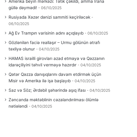
Amerika beyin mərkəzi: Tətik çəkildi, amma İrana
güllə dəymədi!
06/10/2025
Rusiyada Xəzər dənizi sammiti keçiriləcək
06/10/2025
Ağ Ev Trampın varisinin adını açıqlayıb
06/10/2025
Gözlənilən faciə reallaşır – Urmu gölünün ətrafı
təxliyə olunur
04/10/2025
HAMAS israilli girovları azad etməyə və Qəzzanın
idarəçiliyini təhvil verməyə hazırdır
04/10/2025
Qətər Qəzza danışıqlarını davam etdirmək üçün
Misir və Amerika ilə işə başlayıb
04/10/2025
Saz və Söz; Ərdəbil şəhərində aşıq ifası
04/10/2025
Zəncanda məktəblinin cəzalandırılması ölümlə
nətiələndi
04/10/2025