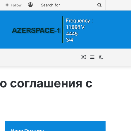
Log
Search
Follow
In
for
Random
Sidebar
Switch
Article
skin
го соглашения с
Hava Durumu