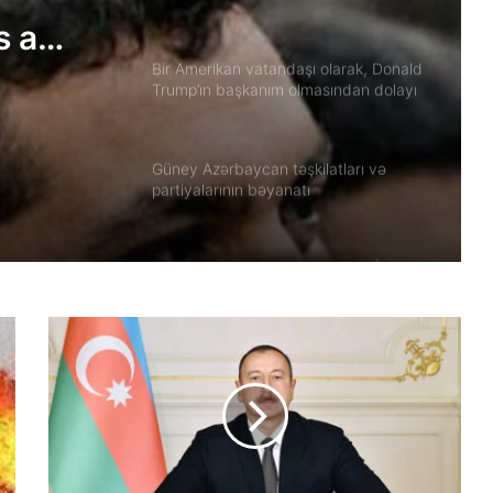
Akbar Lakestani, Independent Iranian-
s a
American Journalist
hem
Bir Amerikan vatandaşı olarak, Donald
Trump’ın başkanım olmasından dolayı
derin bir utanç duyuyorum.
Güney Azərbaycan təşkilatları və
partiyalarının bəyanatı
Güç, anlatı ve görünmez millet: İran’da
özgürlüğün gerçek bedeli Yazan:
Ekber Lekestani | İranlı–Amerikalı
bağımsız gazeteci
Güney Azərbaycan Təşkilatları
Əməkdaşlıq Şurasının İran İslam
Respublikası rejiminin Azərbaycan
Respublikasına qarşı təcavüzkar
hücumunu qınayan bəyanatı
İran’ın son Türk hanedanının
veliahtından gdh’a özel açıklamalar