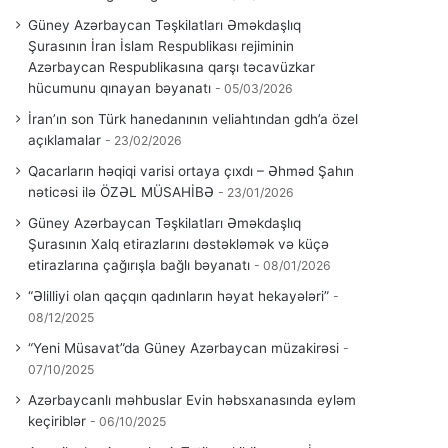
Güney Azərbaycan Təşkilatları Əməkdaşlıq
Şurasının İran İslam Respublikası rejiminin
Azərbaycan Respublikasına qarşı təcavüzkar
hücumunu qınayan bəyanatı
05/03/2026
İran’ın son Türk hanedanının veliahtından gdh’a özel
açıklamalar
23/02/2026
Qacarların həqiqi varisi ortaya çıxdı – Əhməd Şahın
nəticəsi ilə ÖZƏL MÜSAHİBƏ
23/01/2026
Güney Azərbaycan Təşkilatları Əməkdaşlıq
Şurasının Xalq etirazlarını dəstəkləmək və küçə
etirazlarına çağırışla bağlı bəyanatı
08/01/2026
“Əlilliyi olan qaçqın qadınların həyat hekayələri”
08/12/2025
“Yeni Müsavat”da Güney Azərbaycan müzakirəsi
07/10/2025
Azərbaycanlı məhbuslar Evin həbsxanasında eyləm
keçiriblər
06/10/2025