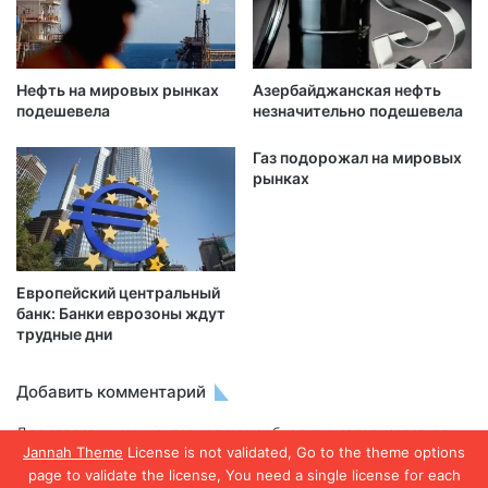
Нефть на мировых рынках
Азербайджанская нефть
подешевела
незначительно подешевела
Газ подорожал на мировых
рынках
Европейский центральный
банк: Банки еврозоны ждут
трудные дни
Добавить комментарий
Для отправки комментария вам необходимо
авторизоваться
.
Jannah Theme
License is not validated, Go to the theme options
page to validate the license, You need a single license for each