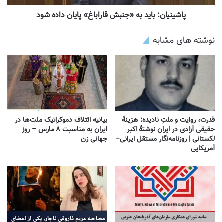
پاشینیان: باید به «جنبش قاراباغ» پایان داده شود
نوشته های مشابه
قدرت، روایت و ملتِ نادیده: هزینهٔ
بیانیه ائتلاف دموکراتیک ملت‌ها در
حقیقی آزادی در ایران نوشتهٔ اکبر
ایران به مناسبت ۸ مارس – روز
لکستانی | روزنامه‌نگار مستقل ایرانی–
جهانی زن
آمریکایی