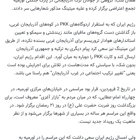
همان شب، گروهی از جوانان ترک آذربایجانی در پارک جنگلی اورمیه
تجمع اعتراضی برگزار کرده و علیه میتینگ مذکور شعارهایی سر دادند.
رژیم ایران که به استقرار اردوگاه‌های PKK در کوه‌های آذربایجان غربی،
باز گذاشتن دست گروه‌های مافیای مانند زیندشتی و سیمکو و تعیین
استاندارهای هوادار تروریسم برای آذربایجان غربی بسنده نکرده، از طریق
این میتینگ نیز سعی کرد پیام دیگری به ترکیه و جمهوری آذربایجان
ارسال کند و کارت PKK را دوباره به میان آورد. این اقدام رژیم ایران،
بدون شک، با سیاستی که مدت‌هاست در تلاش برای اجرایش بوده است
یعنی “تغییر ترکیب اجتماعی در غرب آذربایجان” هم راستا می باشد.
در تاریخ 2 فروردین، قرار بود مراسمی در خیابان‌های مرکزی اورمیه، در
چهارراه امام-عطایی، که در میان مردم به “بازار آغزی” معروف است، برای
بزرگداشت روز ضربت حضرت علی (ع) در روز ۲۱ رمضان برگزار شود. در
واقع این مراسم هر ساله در بسیاری از شهرها برگزار می‌شود و از نظر
ماهیت یک رویداد جدید نیست.
ولی امسال رژیم ایران سعی داشت که این مراسم را در اورمیه به