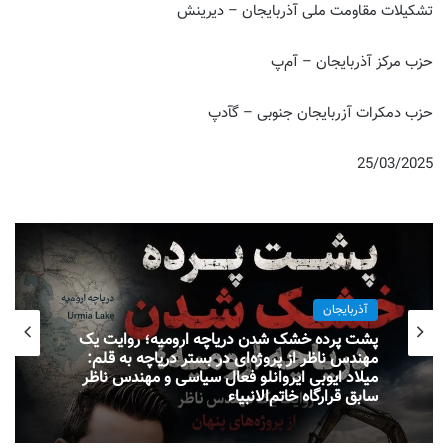
تشکیلات مقاومت ملی آذربایجان – دیرینش
حزب مرکز آذربایجان – آم‌پ
حزب دمکرات آزربایجان جنوبی – گآدپ
25/03/2025
آذربایجان
پشت پرده خشک شدن دریاچه ارومیه؛ روایت یک
مهندس ناظر از پروژه‌ای در بستر دریاچه به قلم:
میلاد ایوبی ایروانلو فعال سیاسی و مهندس ناظر
سابق قرارگاه خاتم‌الانبیاء