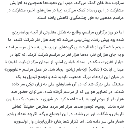
سرکوب مخالفان کمک می‌کند. دوم، این دعوت‌ها همچنین به افزایش
مشارکت در این رویداد کمک می‌کرد، زیرا در سال‌های اخیر، مشارکت در
مراسم مذهبی به طور چشمگیری کاهش یافته است.
اما در روز برگزاری مراسم، وقایع به شکل متفاوتی از آنچه برنامه‌ریزی
شده بود پیش رفت. پیش‌بینی می‌شد که چند هزار نفر شرکت کنند، اما
مردم خشمگین از فعالیت‌های گروه‌های تروریستی به محل مراسم آمدند
و به جای هزاران نفر، ده‌ها هزار نفر در مراسم شرکت کردند. نه تنها در
«بازار آغزی»، بلکه در امتداد خیابان امام، از میدان مرکز (ولایت فقیه) تا
میدان ایالت (انقلاب) ازدحام زیادی ایجاد شد. در عمل مراسم «علویون»
در میان این ازدحام بزرگ جمعیت ناپدید شد و تجمع تبدیل به یک
میتینگ ملی بزرگ شد که در آن شعارهای ملی به زبان ترکی سر داده
شدند. در تصاویر هوایی که از مراسم گرفته شده، می‌توان حضور صد
هزار نفر از مردم اورمیه را مشاهده کرد. در شهری با جمعیت یک میلیون
نفره مانند ارومیه، تجمع صدها هزار نفر مردم معترض حقیقتاً اتفاقی
تاریخی و شگفت آور می باشد. در این اجتماع بزرگ، اگرچه تعداد زیادی
شعار ملی سر داده شد، اما تکرار شعارهای «آزربایجان وار اولسون،