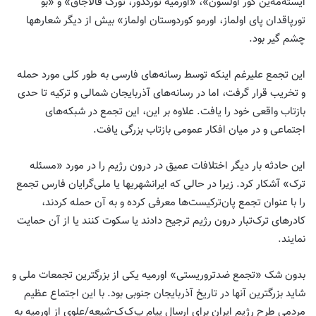
ایسته‌مه‌ین کور اولسون»، «اورمیه تورکدور، تورک قالاجاق» و «بو
تورپاقدان پای اولماز، اورمو کوردوستان اولماز» بیش از دیگر شعارهها
چشم گیر بود.
این تجمع علیرغم اینکه توسط رسانه‌های فارسی به طور کلی مورد حمله
و تخریب قرار گرفت، اما در رسانه‌های آذربایجان شمالی و ترکیه تا حدی
بازتاب واقعی خود را یافت. علاوه بر این، این تجمع در شبکه‌های
اجتماعی و در میان افکار عمومی بازتاب بزرگی یافت.
این حادثه بار دیگر اختلافات عمیق در درون رژیم را در مورد «مسئله
ترک» آشکار کرد. زیرا در حالی که ایرانشهریها یا ملی‌گرایان فارس تجمع
را با عنوان تجمع پان‌ترکیست‌ها معرفی کرده و به آن حمله کردند،
کادرهای ترک‌تبار درون رژیم ترجیح دادند یا سکوت کنند یا از آن حمایت
نمایند.
بدون شک «تجمع ضدتروریستی» اورمیه یکی از بزرگترین تجمعات ملی و
شاید بزرگترین آنها در تاریخ آذربایجان جنوبی بود. با این اجتماع عظیم
مردمی طرح رژیم ایران برای ارسال پیام پ‌ک‌ک-شیعه/علوی از اورمیه به