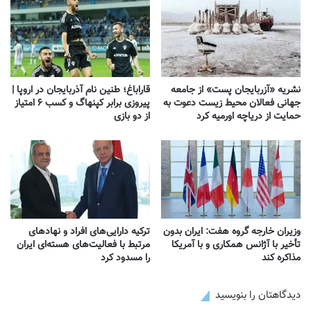
نشریه «آزربایجان پست» از جامعه
قاراباغ؛ طنین نام آذربایجان در اروپا |
جهانی فعالان محیط زیست دعوت به
پیروزی برابر کپنهاگ و کسب ۶ امتیاز
حمایت از دریاچه اورمیه کرد
از دو بازی
وزیران خارجه گروه هفت: ایران بدون
ترکیه دارایی‌های افراد و نهادهای
تأخیر با آژانس همکاری و با آمریکا
مرتبط با فعالیت‌های هسته‌ای ایران
مذاکره کند
را مسدود کرد
دیدگاهتان را بنویسید