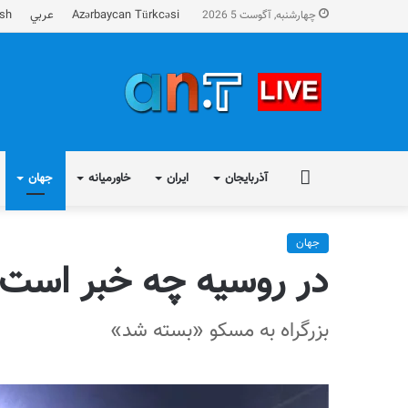
Azərbaycan Türkcəsi
عربي
ish
چهارشنبه, آگوست 5 2026
FA
آذربایجان
ایران
خاورمیانه
جهان
جهان
در روسیه چه خبر است
بزرگراه به مسکو «بسته شد»