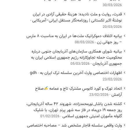
30/03/2026
قدرت، روایت و ملتِ نادیده: هزینهٔ حقیقی آزادی در ایران
نوشتهٔ اکبر لکستانی | روزنامه‌نگار مستقل ایرانی–آمریکایی
20/03/2026
بیانیه ائتلاف دموکراتیک ملت‌ها در ایران به مناسبت ۸ مارس
– روز جهانی زن
08/03/2026
بیانیه شورای همکاری سازمان‌های آذربایجان جنوبی درباره
محکومیت حمله تجاوزکارانه رژیم جمهوری اسلامی ایران به
جمهوری آذربایجان
05/03/2026
اظهارات اختصاصی وارث آخرین سلسله ترک ایران به gdh
23/02/2026
اتحاد تورک و کورد کابوسِ مشترکِ تاج و عمامه
​صلاح
آرامش
23/02/2026
کشته شدن یاشار_نورمحمدزاده، شهروند ۴۲ ساله آذربایجانی،
روز جمعه ۱۹ دی‌ماه در فاز سه شهر پرندِ تهران، با شلیک
گلوله مأموران امنیتی جمهوری اسلامی
01/02/2026
وارث واقعی سلسله قاجار مشخص شد – مصاحبه اختصاصی