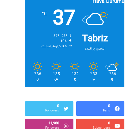
Hava Durumu
37
℃
Tabriz
37º - 25º
10%
3.5 کیلومتر/ساعت
ابرهای پراکنده
36
35
32
33
36
℃
℃
℃
℃
℃
چ
پ
ج
ش
ی
0
0
Followers
Fans
11,980
0
Followers
Subscribers