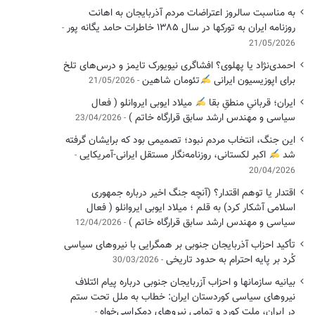
به مناسبت سالروز اعتراضات مردم آذربایجان به اهانت
روزنامه ایران به تورکها در سال ۱۳۸۵ خاطرات حامد یگانه پور
21/05/2026
احمدی‌نژاد یا پهلوی؟ افشاگری نیویورک تایمز و درس‌های تلخ
برای اپوزیسیون ایرانی
تئومان شاهین
21/05/2026
ایران؛ قربانیِ منطقِ بقا
میلاد ایوبی ایروانلو ( فعال
سیاسی ‌و مهندس ارشد سابق قرارگاه خاتم )
23/04/2026
این جنگ، انتخاب مردم نبود؛ تصمیمی بود که برایشان گرفته
شد
اکبر لکستانی، روزنامه‌نگار مستقل ایرانی-آمریکایی
20/04/2026
اقتدار یا توهم اقتدار؟ (آنچه جنگ اخیر درباره جمهوری
اسلامی آشکار کرد) به قلم ؛ میلاد ایوبی ایروانلو ( فعال
سیاسی و مهندس ارشد سابق قرارگاه خاتم )
12/04/2026
تأکید احزاب آذربایجان جنوبی بر همگرایی با نیروهای سیاسی
کُرد بر پایه احترام به حدود تاریخی
30/03/2026
بیانیه سازمانها و احزاب آزربایجان جنوبی درباره پیام ائتلاف
نیروهای سیاسی کوردستان ایران: خطاب به ملل تحت ستم
در ایران، ملت کورد و تمامی نیروهای دمکراسی‌خواه