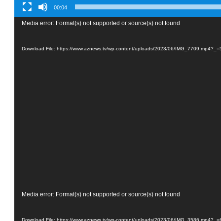
00:04
Media error: Format(s) not supported or source(s) not found
Download File: https://www.aznews.tv/wp-content/uploads/2023/06/IMG_7709.mp4?_=
Media error: Format(s) not supported or source(s) not found
Download File: https://www.aznews.tv/wp-content/uploads/2023/06/IMG_3586.mp4?_=