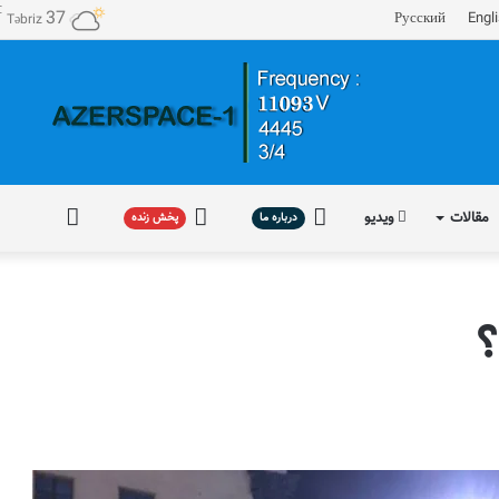
℃
37
Русский
Engl
Təbriz
مقالات
ویدیو
درباره
پخش
فارسی
درباره ما
پخش زنده
ما
زنده
؟