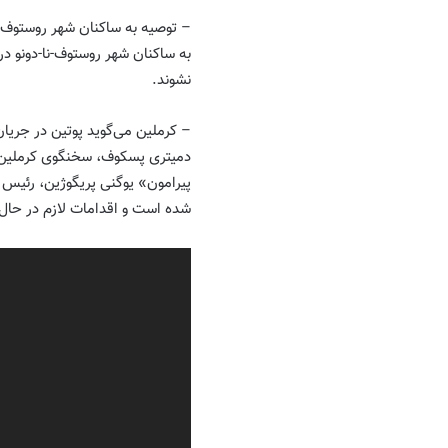
– توصیه به ساکنان شهر روستوف-نا
به ساکنان شهر روستوف-نا-دونو در 
نشوند.
– کرملین می‌گوید پوتین در جریا
دمیتری پسکوف، سخنگوی کرملین گ
پیرامون» یوگنی پریگوژین، رئیس
شده است و اقدامات لازم در حال
Video
Player