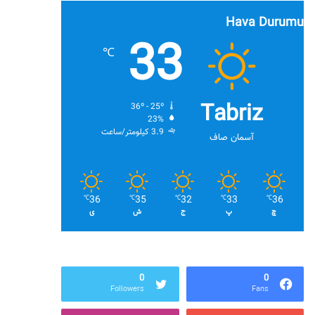
Hava Durumu
33
℃
Tabriz
36º - 25º
23%
3.9 کیلومتر/ساعت
آسمان صاف
36
35
32
33
36
℃
℃
℃
℃
℃
چ
پ
ج
ش
ی
0
0
Followers
Fans