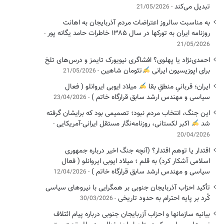
تبدیل می‌کند
21/05/2026
به مناسبت سالروز اعتراضات مردم آذربایجان به اهانت
روزنامه ایران به تورکها در سال ۱۳۸۵ خاطرات حامد یگانه پور
21/05/2026
احمدی‌نژاد یا پهلوی؟ افشاگری نیویورک تایمز و درس‌های تلخ
برای اپوزیسیون ایرانی
تئومان شاهین
21/05/2026
ایران؛ قربانیِ منطقِ بقا
میلاد ایوبی ایروانلو ( فعال
سیاسی ‌و مهندس ارشد سابق قرارگاه خاتم )
23/04/2026
این جنگ، انتخاب مردم نبود؛ تصمیمی بود که برایشان گرفته
شد
اکبر لکستانی، روزنامه‌نگار مستقل ایرانی-آمریکایی
20/04/2026
اقتدار یا توهم اقتدار؟ (آنچه جنگ اخیر درباره جمهوری
اسلامی آشکار کرد) به قلم ؛ میلاد ایوبی ایروانلو ( فعال
سیاسی و مهندس ارشد سابق قرارگاه خاتم )
12/04/2026
تأکید احزاب آذربایجان جنوبی بر همگرایی با نیروهای سیاسی
کُرد بر پایه احترام به حدود تاریخی
30/03/2026
بیانیه سازمانها و احزاب آزربایجان جنوبی درباره پیام ائتلاف