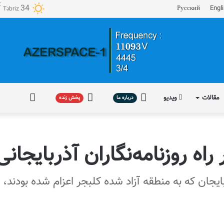
℃
34
Русский
Engl
Təbriz
مقالات
ویدیو
درباره
پخش
فارسی
درباره ما
پخش زنده
ما
زنده
اه روزنامه‌نگاران آذربایجانی 
بایجان که به منطقه آزاد شده کلبجر اعزام شده بودند، 