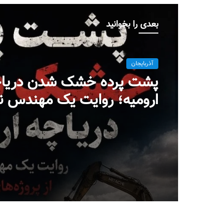
بعدی را بخوانید
آذربایجان
پشت پرده خشک شدن دریا
ارومیه؛ روایت یک مهندس ن
پروژه‌ای در بست
میلاد ایوبی ایروانلو فعال س
مهندس ناظر سابق قرارگاه
خاتم‌الانبیاء