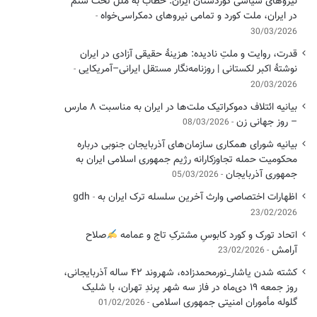
نیروهای سیاسی کوردستان ایران: خطاب به ملل تحت ستم
در ایران، ملت کورد و تمامی نیروهای دمکراسی‌خواه
30/03/2026
قدرت، روایت و ملتِ نادیده: هزینهٔ حقیقی آزادی در ایران
نوشتهٔ اکبر لکستانی | روزنامه‌نگار مستقل ایرانی–آمریکایی
20/03/2026
بیانیه ائتلاف دموکراتیک ملت‌ها در ایران به مناسبت ۸ مارس
– روز جهانی زن
08/03/2026
بیانیه شورای همکاری سازمان‌های آذربایجان جنوبی درباره
محکومیت حمله تجاوزکارانه رژیم جمهوری اسلامی ایران به
جمهوری آذربایجان
05/03/2026
اظهارات اختصاصی وارث آخرین سلسله ترک ایران به gdh
23/02/2026
اتحاد تورک و کورد کابوسِ مشترکِ تاج و عمامه
​صلاح
آرامش
23/02/2026
کشته شدن یاشار_نورمحمدزاده، شهروند ۴۲ ساله آذربایجانی،
روز جمعه ۱۹ دی‌ماه در فاز سه شهر پرندِ تهران، با شلیک
گلوله مأموران امنیتی جمهوری اسلامی
01/02/2026