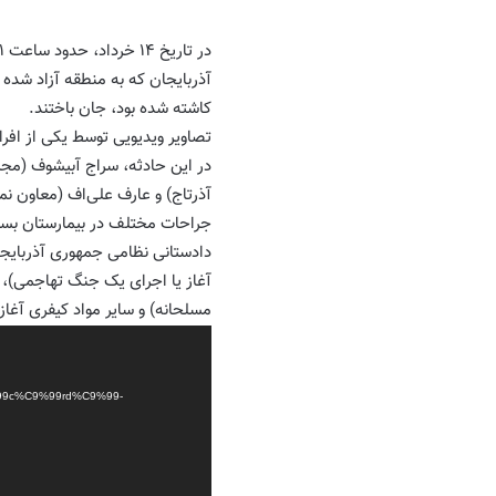
آذربایجان که به منطقه آزاد شده ک
کاشته شده بود، جان باختند.
تصاویر ویدیویی توسط یکی از افر
در این حادثه، سراج آبیشوف (مجری
جراحات مختلف در بیمارستان بس
مسلحانه) و سایر مواد کیفری آغاز
Video
Player
C9%99c%C9%99rd%C9%99-