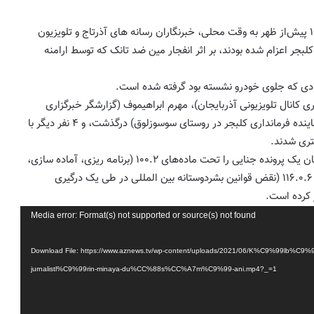
در تاریخ ۱۴ خرداد، حدود ساعت ۱۱ پیش‌از ظهر به وقت محلی، خبرنگاران رسانه های آذرتاج و تلویزیون
لبجر اعزام شده بودند، بر اثر انفجار مین ضد تانک که توسط ارامنه
ادی که جلوی خودرو نشسته بود گرفته شده است.
 کانال تلویزیونی آذربایجان)، مهرم ابراهیموف (گزارشگر خبرگزاری
آذرتاج) و عارف علی‌اف (معاون نماینده فرمانداری کلبجر در روستای سوسوزلوق) درگذشت، و ۴ نفر دیگر با
تری شدند.
دادستانی نظامی جمهوری آذربایجان یک پرونده جنایی را تحت ماده‌های ۱۰۰.۲ (برنامه ریزی، آماده سازی،
آغاز یا اجرای یک جنگ تهاجمی)، ۱۱۶.۰.۶ (نقض قوانین بشردوستانه بین المللی در طی یک درگیری
 کرده است.
Media error: Format(s) not supported or source(s) not found
Download File: https://www.aznews.tv/wp-content/uploads/2021/06/K%C9%99lb%
jurnalistl%C9%99rin-minaya-du%CC%88s%CC%A7m%C9%99-ani.mp4?_=1