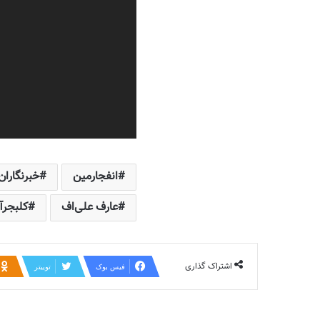
انفجارمین
خبرنگاران
عارف علی‌اف
کلبجرآ
اشتراک گذاری
فیس بوک
توییتر