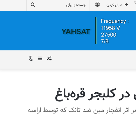
ورود
جستجو
دنبال کردن
برای
نوشته
سایدبار
تغییر
تصادفی
پوسته
در کلبجر قره‌باغ
بر اثر انفجار مین ضد تانک که توسط ارامنه