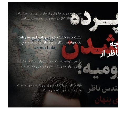
مصاحبه مریم فاروقی قاجار با روزنامه میشپاچا
(Mishpacha) در خصوص وضعیت سیاسی
اجتماعی ایران
پشت پرده خشک شدن دریاچه ارومیه؛ روایت
چه
یک مهندس ناظر از پروژه‌ای در بستر دریاچه
به قلم: میلاد ایوبی ایروانلو فعال سیاسی و
اظر از
مهندس ناظر سابق قرارگاه خاتم‌الانبیاء
ر دریاچه به قلم:
نگاهی کوتاه به انتخابات شورای مرکزی «کنگره
آزادی ایران»؛ ریشه های تاریخی «حذف» و
یاسی و
ضرورت ضمانت های نهادی سیمین صبری
قزاقستان میراث اردوی زرین را به محور هویت
ملی جدید خود تبدیل می‌کند
به مناسبت سالروز اعتراضات مردم آذربایجان
به اهانت روزنامه ایران به تورکها در سال ۱۳۸۵