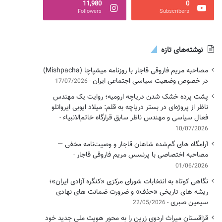
11,980
0
Followers
Subscribers
نوشته‌های تازه
مصاحبه مریم فاروقی قاجار با روزنامه میشپاچا (Mishpacha)
در خصوص وضعیت سیاسی اجتماعی ایران
17/07/2026
پشت پرده خشک شدن دریاچه ارومیه؛ روایت یک مهندس
ناظر از پروژه‌ای در بستر دریاچه به قلم: میلاد ایوبی ایروانلو
فعال سیاسی و مهندس ناظر سابق قرارگاه خاتم‌الانبیاء
10/07/2026
آرامگاه های گم‌شده شاهان قاجار و وصیت‌نامه مخفی —
مصاحبه اختصاصی با پرنسس مریم فاروقی قاجار
01/06/2026
نگاهی کوتاه به انتخابات شورای مرکزی «کنگره آزادی ایران»؛
ریشه های تاریخی «حذف» و ضرورت ضمانت های نهادی
سیمین صبری
22/05/2026
قزاقستان میراث اردوی زرین را به محور هویت ملی جدید خود