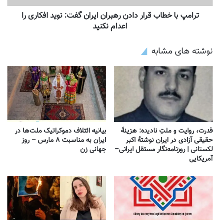
ترامپ با خطاب قرار دادن رهبران ایران گفت: نوید افکاری را
اعدام نکنید
نوشته های مشابه
قدرت، روایت و ملتِ نادیده: هزینهٔ
بیانیه ائتلاف دموکراتیک ملت‌ها در
حقیقی آزادی در ایران نوشتهٔ اکبر
ایران به مناسبت ۸ مارس – روز
لکستانی | روزنامه‌نگار مستقل ایرانی–
جهانی زن
آمریکایی