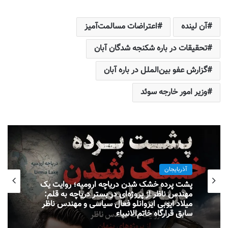
آن لینده
اعتراضات مسالمت‌آمیز
تحقیقات در باره شکنجه شدگان آبان
گزارش عفو بین‌الملل در باره آبان
وزیر امور خارجه سوئد
آذربایجان
پشت پرده خشک شدن دریاچه ارومیه؛ روایت یک
مهندس ناظر از پروژه‌ای در بستر دریاچه به قلم:
میلاد ایوبی ایروانلو فعال سیاسی و مهندس ناظر
سابق قرارگاه خاتم‌الانبیاء