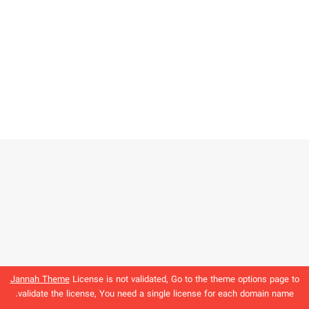
Jannah Theme
License is not validated, Go to the theme options page to
validate the license, You need a single license for each domain name.