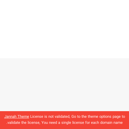
Jannah Theme
License is not validated, Go to the theme options page to
validate the license, You need a single license for each domain name.