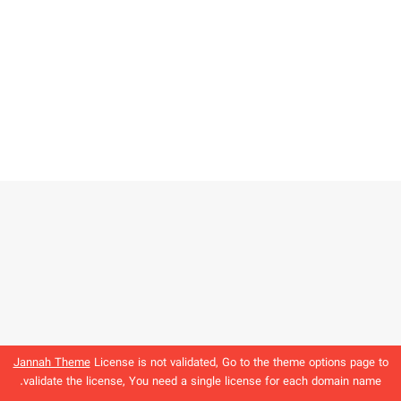
Jannah Theme
License is not validated, Go to the theme options page to
validate the license, You need a single license for each domain name.