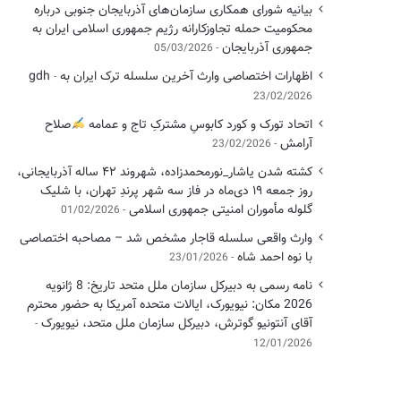
بیانیه شورای همکاری سازمان‌های آذربایجان جنوبی درباره
محکومیت حمله تجاوزکارانه رژیم جمهوری اسلامی ایران به
جمهوری آذربایجان
05/03/2026
اظهارات اختصاصی وارث آخرین سلسله ترک ایران به gdh
23/02/2026
اتحاد تورک و کورد کابوسِ مشترکِ تاج و عمامه
​صلاح
آرامش
23/02/2026
کشته شدن یاشار_نورمحمدزاده، شهروند ۴۲ ساله آذربایجانی،
روز جمعه ۱۹ دی‌ماه در فاز سه شهر پرندِ تهران، با شلیک
گلوله مأموران امنیتی جمهوری اسلامی
01/02/2026
وارث واقعی سلسله قاجار مشخص شد – مصاحبه اختصاصی
با نوه احمد شاه
23/01/2026
نامه رسمی به دبیرکل سازمان ملل متحد تاریخ: 8 ژانویه
2026 مکان: نیویورک، ایالات متحده آمریکا به حضور محترم
آقای آنتونیو گوترش، دبیرکل سازمان ملل متحد، نیویورک
12/01/2026