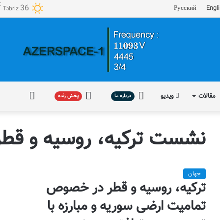
℃
36
Русский
Engl
Təbriz
مقالات
ویدیو
درباره
پخش
فارسی
درباره ما
پخش زنده
ما
زنده
نشست ترکیه، روسیه و قطر
جهان
ترکیه، روسیه و قطر در خصوص
تمامیت ارضی سوریه و مبارزه با