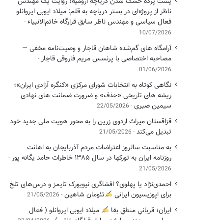
پشت پرده خشک شدن دریاچه ارومیه؛ روایت یک مهندس
ناظر از پروژه‌ای در بستر دریاچه به قلم: میلاد ایوبی ایروانلو
فعال سیاسی و مهندس ناظر سابق قرارگاه خاتم‌الانبیاء
10/07/2026
آرامگاه های گم‌شده شاهان قاجار و وصیت‌نامه مخفی —
مصاحبه اختصاصی با پرنسس مریم فاروقی قاجار
01/06/2026
نگاهی کوتاه به انتخابات شورای مرکزی «کنگره آزادی ایران»؛
ریشه های تاریخی «حذف» و ضرورت ضمانت های نهادی
سیمین صبری
22/05/2026
قزاقستان میراث اردوی زرین را به محور هویت ملی جدید خود
تبدیل می‌کند
21/05/2026
به مناسبت سالروز اعتراضات مردم آذربایجان به اهانت
روزنامه ایران به تورکها در سال ۱۳۸۵ خاطرات حامد یگانه پور
21/05/2026
احمدی‌نژاد یا پهلوی؟ افشاگری نیویورک تایمز و درس‌های تلخ
برای اپوزیسیون ایرانی
تئومان شاهین
21/05/2026
ایران؛ قربانیِ منطقِ بقا
میلاد ایوبی ایروانلو ( فعال