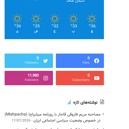
آسمان صاف
36
35
32
33
36
℃
℃
℃
℃
℃
چ
پ
ج
ش
ی
0
0
Followers
Fans
11,980
0
Followers
Subscribers
نوشته‌های تازه
مصاحبه مریم فاروقی قاجار با روزنامه میشپاچا (Mishpacha)
در خصوص وضعیت سیاسی اجتماعی ایران
17/07/2026