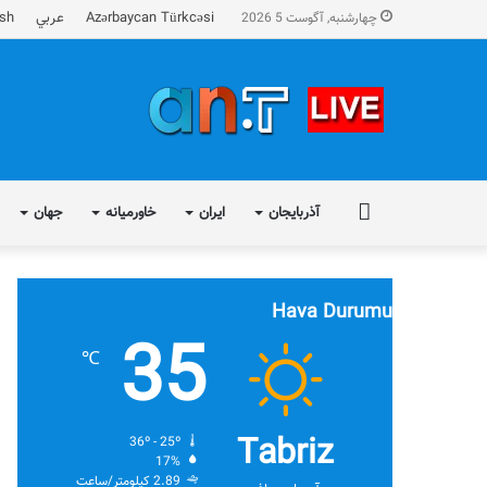
Azərbaycan Türkcəsi
عربي
ish
چهارشنبه, آگوست 5 2026
FA
آذربایجان
ایران
خاورمیانه
جهان
Hava Durumu
35
℃
Tabriz
36º - 25º
17%
2.89 کیلومتر/ساعت