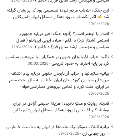
سیاسی ‌و مهندس ارشد سابق قرارگاه خاتم )
23/04/2026
این جنگ، انتخاب مردم نبود؛ تصمیمی بود که برایشان گرفته
شد
اکبر لکستانی، روزنامه‌نگار مستقل ایرانی-آمریکایی
20/04/2026
اقتدار یا توهم اقتدار؟ (آنچه جنگ اخیر درباره جمهوری
اسلامی آشکار کرد) به قلم ؛ میلاد ایوبی ایروانلو ( فعال
سیاسی و مهندس ارشد سابق قرارگاه خاتم )
12/04/2026
تأکید احزاب آذربایجان جنوبی بر همگرایی با نیروهای سیاسی
کُرد بر پایه احترام به حدود تاریخی
30/03/2026
بیانیه سازمانها و احزاب آزربایجان جنوبی درباره پیام ائتلاف
نیروهای سیاسی کوردستان ایران: خطاب به ملل تحت ستم
در ایران، ملت کورد و تمامی نیروهای دمکراسی‌خواه
30/03/2026
قدرت، روایت و ملتِ نادیده: هزینهٔ حقیقی آزادی در ایران
نوشتهٔ اکبر لکستانی | روزنامه‌نگار مستقل ایرانی–آمریکایی
20/03/2026
بیانیه ائتلاف دموکراتیک ملت‌ها در ایران به مناسبت ۸ مارس
– روز جهانی زن
08/03/2026