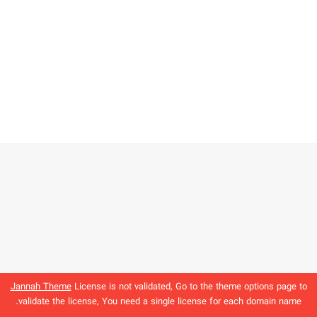
Jannah Theme
License is not validated, Go to the theme options page to
validate the license, You need a single license for each domain name.