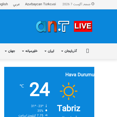
Azərbaycan Türkcəsi
عربي
nglish
جمعه, آگوست 7 2026
FA
آذربایجان
ایران
خاورمیانه
جهان
Hava Durumu
24
℃
Tabriz
31º - 23º
35%
7.75 کیلومتر/ساعت