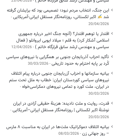
سیاسی ‌و مهندس ارشد سابق قرارگاه خاتم )
23/04/2026
این جنگ، انتخاب مردم نبود؛ تصمیمی بود که برایشان گرفته
شد
اکبر لکستانی، روزنامه‌نگار مستقل ایرانی-آمریکایی
20/04/2026
اقتدار یا توهم اقتدار؟ (آنچه جنگ اخیر درباره جمهوری
اسلامی آشکار کرد) به قلم ؛ میلاد ایوبی ایروانلو ( فعال
سیاسی و مهندس ارشد سابق قرارگاه خاتم )
12/04/2026
تأکید احزاب آذربایجان جنوبی بر همگرایی با نیروهای سیاسی
کُرد بر پایه احترام به حدود تاریخی
30/03/2026
بیانیه سازمانها و احزاب آزربایجان جنوبی درباره پیام ائتلاف
نیروهای سیاسی کوردستان ایران: خطاب به ملل تحت ستم
در ایران، ملت کورد و تمامی نیروهای دمکراسی‌خواه
30/03/2026
قدرت، روایت و ملتِ نادیده: هزینهٔ حقیقی آزادی در ایران
نوشتهٔ اکبر لکستانی | روزنامه‌نگار مستقل ایرانی–آمریکایی
20/03/2026
بیانیه ائتلاف دموکراتیک ملت‌ها در ایران به مناسبت ۸ مارس
– روز جهانی زن
08/03/2026