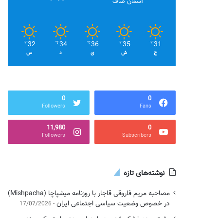
آسمان صاف
32
34
36
35
31
℃
℃
℃
℃
℃
ج
ش
ی
د
س
0
0
Followers
Fans
11,980
0
Followers
Subscribers
نوشته‌های تازه
مصاحبه مریم فاروقی قاجار با روزنامه میشپاچا (Mishpacha)
در خصوص وضعیت سیاسی اجتماعی ایران
17/07/2026