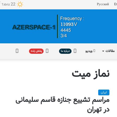
℃
22
Русский
E
Təbriz
مقالات
ویدیو
درباره
پخش
فارسی
درباره ما
پخش زنده
ما
زنده
نماز میت
ایران
مراسم تشییع جنازه قاسم سلیمانی
در تهران