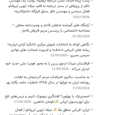
پشت پرده خشک شدن دریاچه ارومیه؛ روایت یک مهندس
ناظر از پروژه‌ای در بستر دریاچه به قلم: میلاد ایوبی ایروانلو
فعال سیاسی و مهندس ناظر سابق قرارگاه خاتم‌الانبیاء
10/07/2026
آرامگاه های گم‌شده شاهان قاجار و وصیت‌نامه مخفی —
مصاحبه اختصاصی با پرنسس مریم فاروقی قاجار
01/06/2026
نگاهی کوتاه به انتخابات شورای مرکزی «کنگره آزادی ایران»؛
ریشه های تاریخی «حذف» و ضرورت ضمانت های نهادی
سیمین صبری
22/05/2026
قزاقستان میراث اردوی زرین را به محور هویت ملی جدید خود
تبدیل می‌کند
21/05/2026
به مناسبت سالروز اعتراضات مردم آذربایجان به اهانت
روزنامه ایران به تورکها در سال ۱۳۸۵ خاطرات حامد یگانه پور
21/05/2026
احمدی‌نژاد یا پهلوی؟ افشاگری نیویورک تایمز و درس‌های تلخ
برای اپوزیسیون ایرانی
تئومان شاهین
21/05/2026
ایران؛ قربانیِ منطقِ بقا
میلاد ایوبی ایروانلو ( فعال