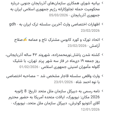
بیانیه شورای همکاری سازمان‌های آذربایجان جنوبی درباره
محکومیت حمله تجاوزکارانه رژیم جمهوری اسلامی ایران به
جمهوری آذربایجان
05/03/2026
اظهارات اختصاصی وارث آخرین سلسله ترک ایران به gdh
23/02/2026
اتحاد تورک و کورد کابوسِ مشترکِ تاج و عمامه
​صلاح
آرامش
23/02/2026
کشته شدن یاشار_نورمحمدزاده، شهروند ۴۲ ساله آذربایجانی،
روز جمعه ۱۹ دی‌ماه در فاز سه شهر پرندِ تهران، با شلیک
گلوله مأموران امنیتی جمهوری اسلامی
01/02/2026
وارث واقعی سلسله قاجار مشخص شد – مصاحبه اختصاصی
با نوه احمد شاه
23/01/2026
نامه رسمی به دبیرکل سازمان ملل متحد تاریخ: 8 ژانویه
2026 مکان: نیویورک، ایالات متحده آمریکا به حضور محترم
آقای آنتونیو گوترش، دبیرکل سازمان ملل متحد، نیویورک
12/01/2026