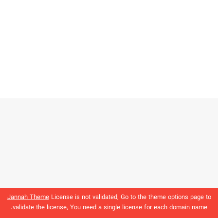
Jannah Theme
License is not validated, Go to the theme options page to
validate the license, You need a single license for each domain name.