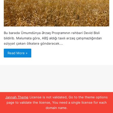
Bu barədə Ümumdünya Ərzaq Proqramının rəhbəri Devid Bisli
bildirib. Məlumata görə, ABŞ aldığı taxılı ərzaq çatışmazlığından
əziyyət çəkən ölkələrə göndərəcək.…
Read More »
Jannah Theme
License is not validated, Go to the theme options
page to validate the license, You need a single license for each
domain name.