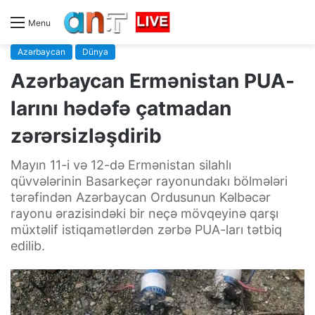
Menu
Azərbaycan
Dünya
Azərbaycan Ermənistan PUA-
larını hədəfə çatmadan
zərərsizləşdirib
Mayın 11-i və 12-də Ermənistan silahlı
qüvvələrinin Basarkeçər rayonundakı bölmələri
tərəfindən Azərbaycan Ordusunun Kəlbəcər
rayonu ərazisindəki bir neçə mövqeyinə qarşı
müxtəlif istiqamətlərdən zərbə PUA-ları tətbiq
edilib.