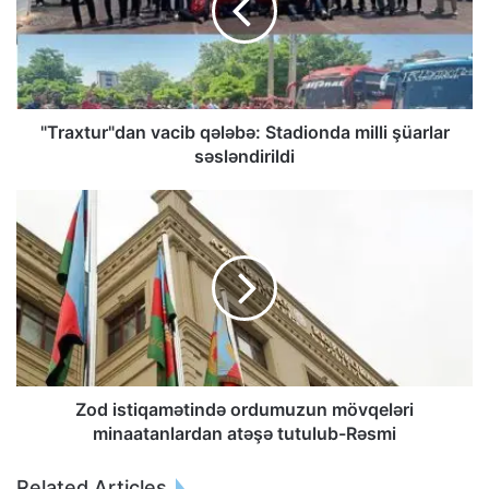
"Traxtur"dan vacib qələbə: Stadionda milli şüarlar
səsləndirildi
Zod istiqamətində ordumuzun mövqeləri
minaatanlardan atəşə tutulub-Rəsmi
Related Articles