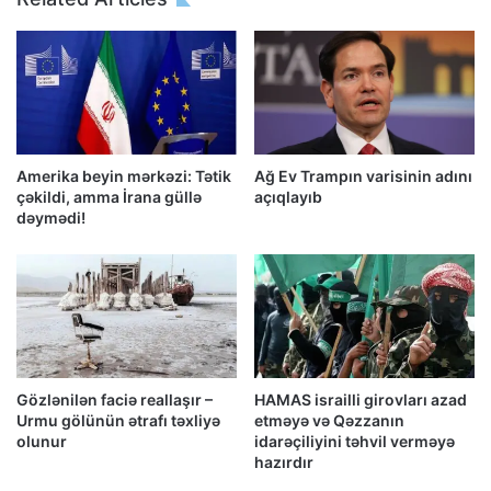
Amerika beyin mərkəzi: Tətik
Ağ Ev Trampın varisinin adını
çəkildi, amma İrana güllə
açıqlayıb
dəymədi!
Gözlənilən faciə reallaşır –
HAMAS israilli girovları azad
Urmu gölünün ətrafı təxliyə
etməyə və Qəzzanın
olunur
idarəçiliyini təhvil verməyə
hazırdır