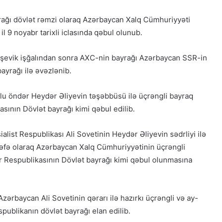
rağı dövlət rəmzi olaraq Azərbaycan Xalq Cümhuriyyəti
l 9 noyabr tarixli iclasında qəbul olunub.
olşevik işğalından sonra AXC-nin bayrağı Azərbaycan SSR-in
bayrağı ilə əvəzlənib.
Ulu öndər Heydər Əliyevin təşəbbüsü ilə üçrəngli bayraq
sının Dövlət bayrağı kimi qəbul edilib.
list Respublikası Ali Sovetinin Heydər Əliyevin sədrliyi ilə
 dəfə olaraq Azərbaycan Xalq Cümhuriyyətinin üçrəngli
 Respublikasının Dövlət bayrağı kimi qəbul olunmasına
 Azərbaycan Ali Sovetinin qərarı ilə hazırkı üçrəngli və ay-
publikanın dövlət bayrağı elan edilib.