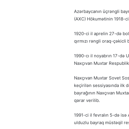
Azərbaycanın üçrəngli bay
(AXC) Hökumətinin 1918-ci i
1920-ci il aprelin 27-də b
qırmızı rəngli oraq-çəkicli 
1990-cı il noyabrın 17-də 
Naxçıvan Muxtar Respublika
Naxçıvan Muxtar Sovet Sosia
keçirilən sessiyasında ilk
bayrağının Naxçıvan Muxtar
qərar verilib.
1991-ci il fevralın 5-də isə
ulduzlu bayraq müstəqil res