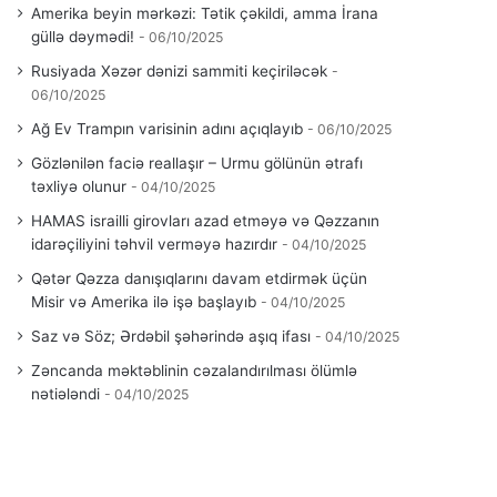
Amerika beyin mərkəzi: Tətik çəkildi, amma İrana
güllə dəymədi!
06/10/2025
Rusiyada Xəzər dənizi sammiti keçiriləcək
06/10/2025
Ağ Ev Trampın varisinin adını açıqlayıb
06/10/2025
Gözlənilən faciə reallaşır – Urmu gölünün ətrafı
təxliyə olunur
04/10/2025
HAMAS israilli girovları azad etməyə və Qəzzanın
idarəçiliyini təhvil verməyə hazırdır
04/10/2025
Qətər Qəzza danışıqlarını davam etdirmək üçün
Misir və Amerika ilə işə başlayıb
04/10/2025
Saz və Söz; Ərdəbil şəhərində aşıq ifası
04/10/2025
Zəncanda məktəblinin cəzalandırılması ölümlə
nətiələndi
04/10/2025