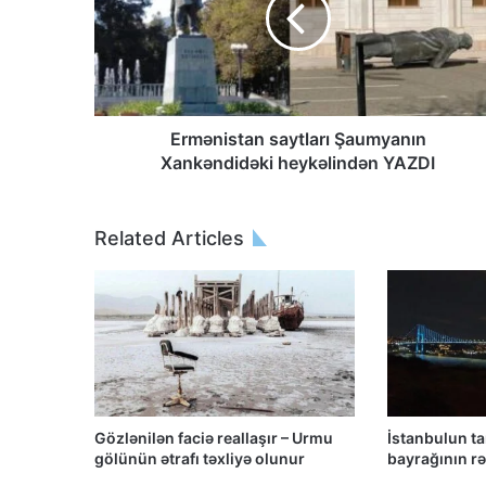
Ermənistan saytları Şaumyanın
Xankəndidəki heykəlindən YAZDI
Related Articles
Gözlənilən faciə reallaşır – Urmu
İstanbulun t
gölünün ətrafı təxliyə olunur
bayrağının rən