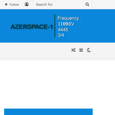
Log
Search
Follow
In
for
Random
Sidebar
Switch
Article
skin