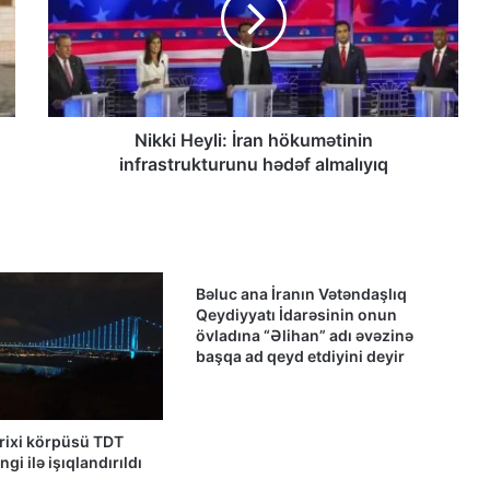
Azərbaycanlı məhbuslar Evin
həbsxanasında eyləm keçiriblər
Nikki Heyli: İran hökumətinin
infrastrukturunu hədəf almalıyıq
Qacar Şahlarının İtən Qəbirləri və Gizli
Vəsiyyətnamə — Princess Məryəm
Fəruqi Qacar ilə Özəl Müsahibə
Güney Azərbaycan təşkilatları və
partiyalarının bəyanatı
Bəluc ana İranın Vətəndaşlıq
Qeydiyyatı İdarəsinin onun
övladına “Əlihan” adı əvəzinə
başqa ad qeyd etdiyini deyir
Güç, anlatı ve görünmez millet: İran’da
özgürlüğün gerçek bedeli Yazan:
Ekber Lekestani | İranlı–Amerikalı
bağımsız gazeteci
arixi körpüsü TDT
Güney Azərbaycan Təşkilatları
gi ilə işıqlandırıldı
Əməkdaşlıq Şurasının İran İslam