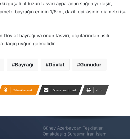
kkizguşəli ulduzun təsviri ayparadan sağda yerləşir,
ametri bayrağın eninin 1/6-ni, daxili dairəsinin diametri isə
Azərbaycanlı məhbuslar Evin
həbsxanasında eyləm keçiriblər
Dövlət bayrağı və onun təsviri, ölçülərindən asılı
ə dəqiq uyğun gəlməlidir.
Qacar Şahlarının İtən Qəbirləri və Gizli
Vəsiyyətnamə — Princess Məryəm
Fəruqi Qacar ilə Özəl Müsahibə
Bayrağı
Dövlət
Günüdür
Güney Azərbaycan təşkilatları və
partiyalarının bəyanatı
Odnoklassniki
Share via Email
Print
Güç, anlatı ve görünmez millet: İran’da
özgürlüğün gerçek bedeli Yazan:
Ekber Lekestani | İranlı–Amerikalı
bağımsız gazeteci
Güney Azərbaycan Təşkilatları
Əməkdaşlıq Şurasının İran İslam