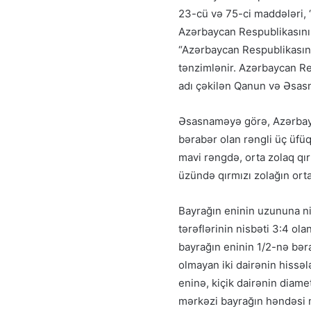
23-cü və 75-ci maddələri, 
Azərbaycan Respublikasını
“Azərbaycan Respublikasın
tənzimlənir. Azərbaycan Re
adı çəkilən Qanun və Əsasn
Əsasnaməyə görə, Azərbayc
bərabər olan rəngli üç üfüq
mavi rəngdə, orta zolaq qır
üzündə qırmızı zolağın orta
Bayrağın eninin uzununa nis
tərəflərinin nisbəti 3:4 ol
bayrağın eninin 1/2-nə bəra
olmayan iki dairənin hissəl
eninə, kiçik dairənin diame
mərkəzi bayrağın həndəsi 