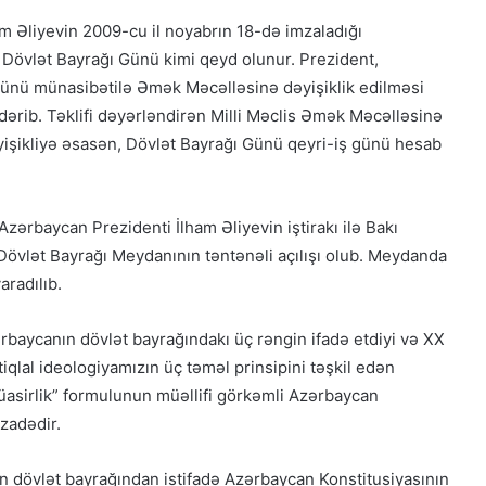
m Əliyevin 2009-cu il noyabrın 18-də imzaladığı
 Dövlət Bayrağı Günü kimi qeyd olunur. Prezident,
Günü münasibətilə Əmək Məcəlləsinə dəyişiklik edilməsi
dərib. Təklifi dəyərləndirən Milli Məclis Əmək Məcəlləsinə
əyişikliyə əsasən, Dövlət Bayrağı Günü qeyri-iş günü hesab
Azərbaycan Prezidenti İlham Əliyevin iştirakı ilə Bakı
 Dövlət Bayrağı Meydanının təntənəli açılışı olub. Meydanda
aradılıb.
rbaycanın dövlət bayrağındakı üç rəngin ifadə etdiyi və XX
stiqlal ideologiyamızın üç təməl prinsipini təşkil edən
müasirlik” formulunun müəllifi görkəmli Azərbaycan
zadədir.
 dövlət bayrağından istifadə Azərbaycan Konstitusiyasının