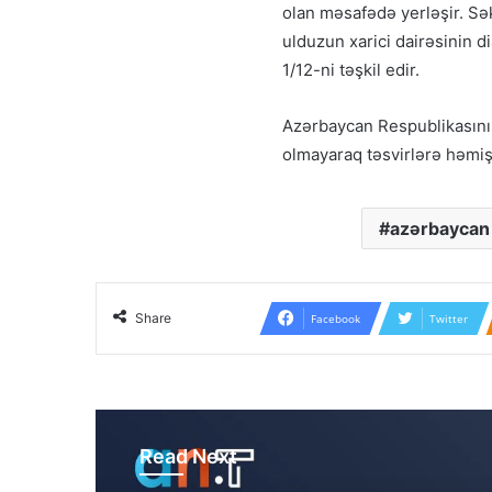
olan məsafədə yerləşir. Sə
ulduzun xarici dairəsinin di
1/12-ni təşkil edir.
Azərbaycan Respublikasının 
olmayaraq təsvirlərə həmiş
azərbaycan
Share
Facebook
Twitter
Read Next