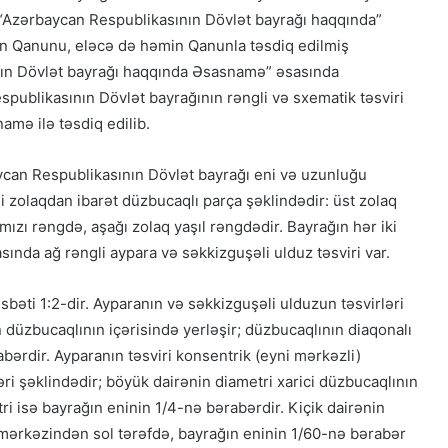
“Azərbaycan Respublikasının Dövlət bayrağı haqqında”
n Qanunu, eləcə də həmin Qanunla təsdiq edilmiş
ın Dövlət bayrağı haqqında Əsasnamə” əsasında
spublikasının Dövlət bayrağının rəngli və sxematik təsviri
amə ilə təsdiq edilib.
Qacarların həqiqi varisi ortaya çıxdı –
Əhməd Şahın nəticəsi ilə ÖZƏL
MÜSAHİBƏ
an Respublikasının Dövlət bayrağı eni və uzunluğu
i zolaqdan ibarət düzbucaqlı parça şəklindədir: üst zolaq
mızı rəngdə, aşağı zolaq yaşıl rəngdədir. Bayrağın hər iki
Güney Azərbaycan Təşkilatları
Əməkdaşlıq Şurasının Xalq etirazlarını
sında ağ rəngli aypara və səkkizguşəli ulduz təsviri var.
dəstəkləmək və küçə etirazlarına
çağırışla bağlı bəyanatı
bəti 1:2-dir. Ayparanın və səkkizguşəli ulduzun təsvirləri
“Əlilliyi olan qaçqın qadınların həyat
an düzbucaqlının içərisində yerləşir; düzbucaqlının diaqonalı
hekayələri”
bərdir. Ayparanın təsviri konsentrik (eyni mərkəzli)
əri şəklindədir; böyük dairənin diametri xarici düzbucaqlının
tri isə bayrağın eninin 1/4-nə bərabərdir. Kiçik dairənin
“Yeni Müsavat”da Güney Azərbaycan
müzakirəsi
mərkəzindən sol tərəfdə, bayrağın eninin 1/60-nə bərabər