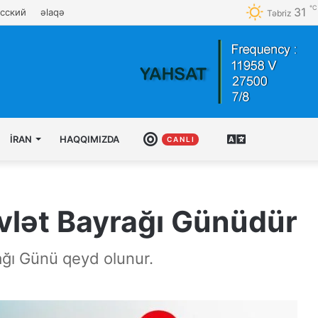
℃
31
сский
əlaqə
Təbriz
İRAN
HAQQIMIZDA
CANLI
AZƏRBAYCAN
C A N L I
TÜRKCƏSI
lət Bayrağı Günüdür
ğı Günü qeyd olunur.