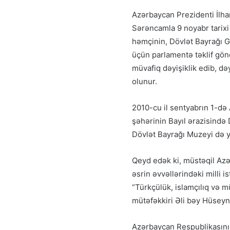
Azərbaycan Prezidenti İlha
Sərəncamla 9 noyabr tarixi
həmçinin, Dövlət Bayrağı 
üçün parlamentə təklif gön
müvafiq dəyişiklik edib, d
olunur.
2010-cu il sentyabrın 1-də 
şəhərinin Bayıl ərazisində
Dövlət Bayrağı Muzeyi də y
Qeyd edək ki, müstəqil Azə
əsrin əvvəllərindəki milli i
“Türkçülük, islamçılıq və 
mütəfəkkiri Əli bəy Hüseyn
Azərbaycan Respublikasının