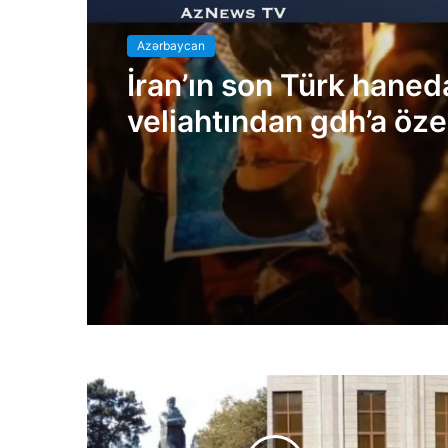
Azərbaycan
İran’ın son Türk haned
veliahtından gdh’a öze
açıklamalar