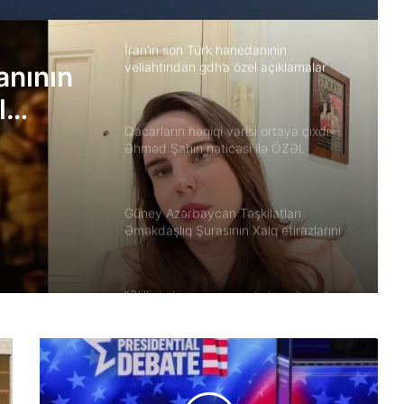
Respublikası rejiminin Azərbaycan
Respublikasına qarşı təcavüzkar
hücumunu qınayan bəyanatı
İran’ın son Türk hanedanının
veliahtından gdh’a özel açıklamalar
anının
l
Qacarların həqiqi varisi ortaya çıxdı –
Əhməd Şahın nəticəsi ilə ÖZƏL
MÜSAHİBƏ
Güney Azərbaycan Təşkilatları
Əməkdaşlıq Şurasının Xalq etirazlarını
dəstəkləmək və küçə etirazlarına
çağırışla bağlı bəyanatı
“Əlilliyi olan qaçqın qadınların həyat
hekayələri”
“Yeni Müsavat”da Güney Azərbaycan
müzakirəsi