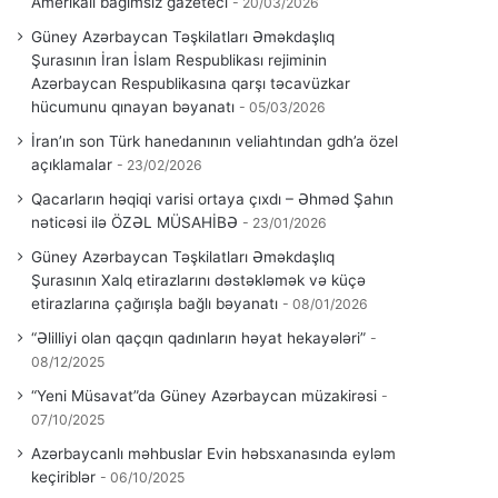
Amerikalı bağımsız gazeteci
20/03/2026
Güney Azərbaycan Təşkilatları Əməkdaşlıq
Şurasının İran İslam Respublikası rejiminin
Azərbaycan Respublikasına qarşı təcavüzkar
hücumunu qınayan bəyanatı
05/03/2026
İran’ın son Türk hanedanının veliahtından gdh’a özel
açıklamalar
23/02/2026
Qacarların həqiqi varisi ortaya çıxdı – Əhməd Şahın
nəticəsi ilə ÖZƏL MÜSAHİBƏ
23/01/2026
Güney Azərbaycan Təşkilatları Əməkdaşlıq
Şurasının Xalq etirazlarını dəstəkləmək və küçə
etirazlarına çağırışla bağlı bəyanatı
08/01/2026
“Əlilliyi olan qaçqın qadınların həyat hekayələri”
08/12/2025
“Yeni Müsavat”da Güney Azərbaycan müzakirəsi
07/10/2025
Azərbaycanlı məhbuslar Evin həbsxanasında eyləm
keçiriblər
06/10/2025