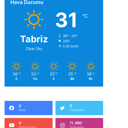
Hava Durumu
31
℃
Tabriz
36º - 25º
26%
5.05 km/h
Clear Sky
36
33
32
35
36
℃
℃
℃
℃
℃
Ç
Ca
C
Şb
Bz
0
0
Fans
Followers
0
11. 980
Subscribers
Followers