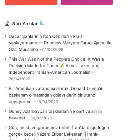
Son Yazılar
Qacar Şahlarının İtən Qəbirləri və Gizli
Vəsiyyətnamə — Princess Məryəm Fəruqi Qacar ilə
Özəl Müsahibə
01/06/2026
This War Was Not the People’s Choice; It Was a
Decision Made for Them
Akbar Lakestani,
Independent Iranian-American Journalist
20/04/2026
Bir Amerikan vatandaşı olarak, Donald Trump’ın
başkanım olmasından dolayı derin bir utanç
duyuyorum.
19/04/2026
Güney Azərbaycan təşkilatları və partiyalarının
bəyanatı
30/03/2026
Güç, anlatı ve görünmez millet: İran’da özgürlüğün
gerçek bedeli Yazan: Ekber Lekestani | İranlı–