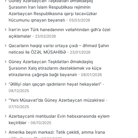
Güney Azərbaycan Təşkilatları Əməkdaşlıq
Şurasının İran İslam Respublikası rejiminin
Azərbaycan Respublikasına qarşı təcavüzkar
hücumunu qınayan bəyanatı
05/03/2026
İran’ın son Türk hanedanının veliahtından gdh’a özel
açıklamalar
23/02/2026
Qacarların həqiqi varisi ortaya çıxdı – Əhməd Şahın
nəticəsi ilə ÖZƏL MÜSAHİBƏ
23/01/2026
Güney Azərbaycan Təşkilatları Əməkdaşlıq
Şurasının Xalq etirazlarını dəstəkləmək və küçə
etirazlarına çağırışla bağlı bəyanatı
08/01/2026
“Əlilliyi olan qaçqın qadınların həyat hekayələri”
08/12/2025
“Yeni Müsavat”da Güney Azərbaycan müzakirəsi
07/10/2025
Azərbaycanlı məhbuslar Evin həbsxanasında eyləm
keçiriblər
06/10/2025
Amerika beyin mərkəzi: Tətik çəkildi, amma İrana