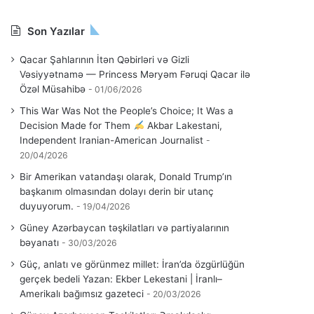
Son Yazılar
Qacar Şahlarının İtən Qəbirləri və Gizli
Vəsiyyətnamə — Princess Məryəm Fəruqi Qacar ilə
Özəl Müsahibə
01/06/2026
This War Was Not the People’s Choice; It Was a
Decision Made for Them
Akbar Lakestani,
Independent Iranian-American Journalist
20/04/2026
Bir Amerikan vatandaşı olarak, Donald Trump’ın
başkanım olmasından dolayı derin bir utanç
duyuyorum.
19/04/2026
Güney Azərbaycan təşkilatları və partiyalarının
bəyanatı
30/03/2026
Güç, anlatı ve görünmez millet: İran’da özgürlüğün
gerçek bedeli Yazan: Ekber Lekestani | İranlı–
Amerikalı bağımsız gazeteci
20/03/2026