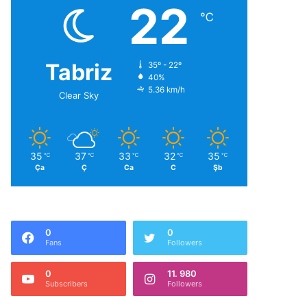
22
℃
Tabriz
35º - 22º
40%
5.36 km/h
Clear Sky
35
37
33
32
35
℃
℃
℃
℃
℃
Ça
Ç
Ca
C
Şb
0
0
Fans
Followers
0
11. 980
Subscribers
Followers