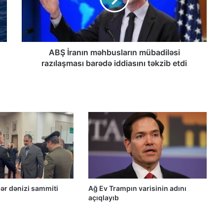
çağırışla bağlı bəyanatı
“Əlilliyi olan qaçqın qadınların həyat
hekayələri”
ABŞ İranın məhbusların mübadiləsi
razılaşması barədə iddiasını təkzib etdi
“Yeni Müsavat”da Güney Azərbaycan
müzakirəsi
Azərbaycanlı məhbuslar Evin
həbsxanasında eyləm keçiriblər
Qacar Şahlarının İtən Qəbirləri və Gizli
Vəsiyyətnamə — Princess Məryəm
Fəruqi Qacar ilə Özəl Müsahibə
ər dənizi sammiti
Ağ Ev Trampın varisinin adını
Güney Azərbaycan təşkilatları və
açıqlayıb
partiyalarının bəyanatı