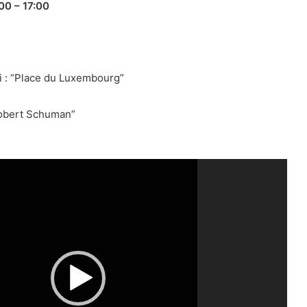
00 – 17:00
i : “Place du Luxembourg”
 Robert Schuman”
Qacarların həqiqi varisi ortaya çıxdı –
Əhməd Şahın nəticəsi ilə ÖZƏL
MÜSAHİBƏ
Güney Azərbaycan Təşkilatları
Əməkdaşlıq Şurasının Xalq etirazlarını
dəstəkləmək və küçə etirazlarına
çağırışla bağlı bəyanatı