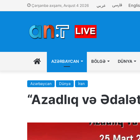
فارسی
عربي
Engli
Çərşənbə axşamı, Avqust 4 2026
İLK
AZƏRBAYCAN
BÖLGƏ
DÜNYA
SƏHIFƏ
Azərbaycan
Dünya
İran
“Azadlıq və Ədalə