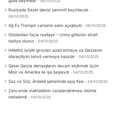
güllə dəymədi!
06/10/2025
Rusiyada Xəzər dənizi sammiti keçiriləcək
06/10/2025
Ağ Ev Trampın varisinin adını açıqlayıb
06/10/2025
Gözlənilən faciə reallaşır – Urmu gölünün ətrafı
təxliyə olunur
04/10/2025
HAMAS israilli girovları azad etməyə və Qəzzanın
idarəçiliyini təhvil verməyə hazırdır
04/10/2025
Qətər Qəzza danışıqlarını davam etdirmək üçün
Misir və Amerika ilə işə başlayıb
04/10/2025
Saz və Söz; Ərdəbil şəhərində aşıq ifası
04/10/2025
Zəncanda məktəblinin cəzalandırılması ölümlə
nətiələndi
04/10/2025