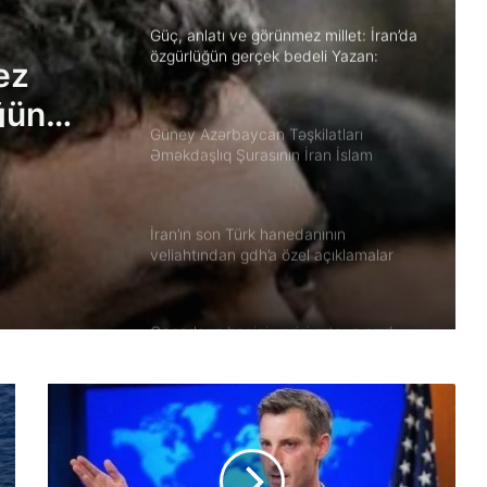
Güç, anlatı ve görünmez millet: İran’da
özgürlüğün gerçek bedeli Yazan:
ez
Ekber Lekestani | İranlı–Amerikalı
üğün
bağımsız gazeteci
Güney Azərbaycan Təşkilatları
Əməkdaşlıq Şurasının İran İslam
ikalı
Respublikası rejiminin Azərbaycan
Respublikasına qarşı təcavüzkar
hücumunu qınayan bəyanatı
İran’ın son Türk hanedanının
veliahtından gdh’a özel açıklamalar
Qacarların həqiqi varisi ortaya çıxdı –
Əhməd Şahın nəticəsi ilə ÖZƏL
MÜSAHİBƏ
Güney Azərbaycan Təşkilatları
Əməkdaşlıq Şurasının Xalq etirazlarını
dəstəkləmək və küçə etirazlarına