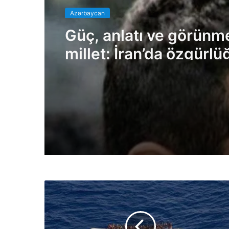
Azərbaycan
Güç, anlatı ve görünm
millet: İran’da özgürl
gerçek bedeli Yazan: Ekber
Lekestani | İranlı–Amer
bağımsız gazeteci