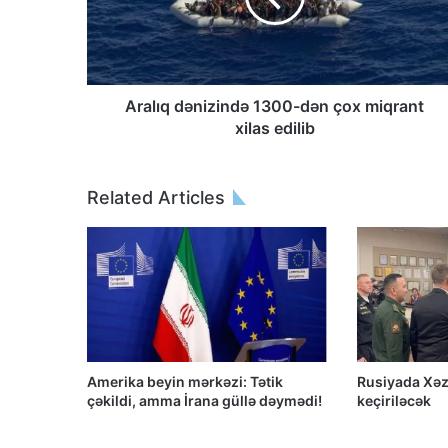
Aralıq dənizində 1300-dən çox miqrant
xilas edilib
Related Articles
Amerika beyin mərkəzi: Tətik
Rusiyada Xəz
çəkildi, amma İrana güllə dəymədi!
keçiriləcək