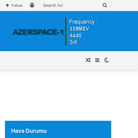
Log
Search
Follow
In
for
Random
Sidebar
Switch
Article
skin
Hava Durumu