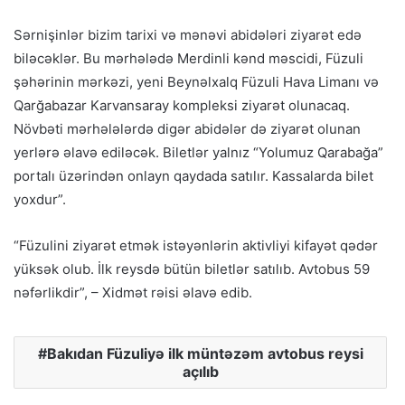
Sərnişinlər bizim tarixi və mənəvi abidələri ziyarət edə
biləcəklər. Bu mərhələdə Merdinli kənd məscidi, Füzuli
şəhərinin mərkəzi, yeni Beynəlxalq Füzuli Hava Limanı və
Qarğabazar Karvansaray kompleksi ziyarət olunacaq.
Növbəti mərhələlərdə digər abidələr də ziyarət olunan
yerlərə əlavə ediləcək. Biletlər yalnız “Yolumuz Qarabağa”
portalı üzərindən onlayn qaydada satılır. Kassalarda bilet
yoxdur”.
“Füzulini ziyarət etmək istəyənlərin aktivliyi kifayət qədər
yüksək olub. İlk reysdə bütün biletlər satılıb. Avtobus 59
nəfərlikdir”, – Xidmət rəisi əlavə edib.
Bakıdan Füzuliyə ilk müntəzəm avtobus reysi
açılıb