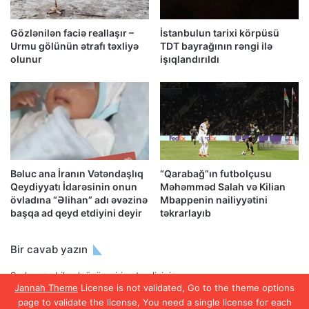
Gözlənilən faciə reallaşır –
İstanbulun tarixi körpüsü
Urmu gölünün ətrafı təxliyə
TDT bayrağının rəngi ilə
olunur
işıqlandırıldı
Bəluc ana İranın Vətəndaşlıq
“Qarabağ”ın futbolçusu
Qeydiyyatı İdarəsinin onun
Məhəmməd Salah və Kilian
övladına “Əlihan” adı əvəzinə
Mbappenin nailiyyətini
başqa ad qeyd etdiyini deyir
təkrarlayıb
Bir cavab yazın
Şərh yaza bilmək üçün
giriş etməlisiniz
.
Jannah Theme
License is not validated, Go to the theme options
page to validate the license, You need a single license for each