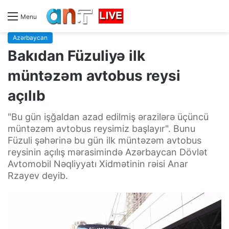
Menu
Azərbaycan
Bakıdan Füzuliyə ilk
müntəzəm avtobus reysi
açılıb
"Bu gün işğaldan azad edilmiş ərazilərə üçüncü
müntəzəm avtobus reysimiz başlayır". Bunu
Füzuli şəhərinə bu gün ilk müntəzəm avtobus
reysinin açılış mərasimində Azərbaycan Dövlət
Avtomobil Nəqliyyatı Xidmətinin rəisi Anar
Rzayev deyib.