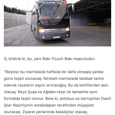
O, bildirib ki, bu, yeni Bakı-Füzuli-Bakı maşrutudur:
“Reyslər bu mərhələdə həftədə bir dəfə olmaqla şənbə
günü təşkil olunacaq. Növbəti mərhələdə tələbatı təmin
edərək reyslərin sayını artıracağıq. Bu da təhlillərdən asılı
olacaq. Reys Şuşa və Ağdam reysi ilə tamamilə eyni
formatda təşkil olunur. Belə ki, avtobus və sərnişinlər Daxili
İşlər Nazirliyinin əməkdaşları tərəfindən müşayiət
olunacaq. Ziyarət yerlərində bələdçilər olacaq.