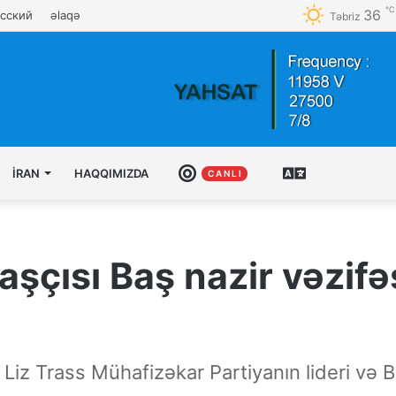
℃
36
сский
əlaqə
Təbriz
İRAN
HAQQIMIZDA
CANLI
AZƏRBAYCAN
C A N L I
TÜRKCƏSI
aşçısı Baş nazir vəzifə
ri Liz Trass Mühafizəkar Partiyanın lideri və 