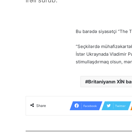
irəli sürüb.
Bu barədə siyasətçi “The T
“Seçkilərdə mühafizəkartə
İstər Ukraynada Vladimir Pu
stimullaşdırmaq olsun, mən
Britaniyanın XİN ba
Share
Facebook
Twitter