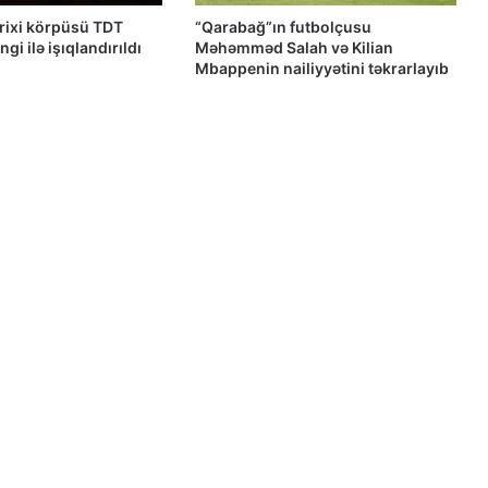
Qacar Şahlarının İtən Qəbirləri və Gizli
arixi körpüsü TDT
“Qarabağ”ın futbolçusu
Vəsiyyətnamə — Princess Məryəm
gi ilə işıqlandırıldı
Məhəmməd Salah və Kilian
Fəruqi Qacar ilə Özəl Müsahibə
Mbappenin nailiyyətini təkrarlayıb
Güney Azərbaycan təşkilatları və
partiyalarının bəyanatı
Güç, anlatı ve görünmez millet: İran’da
özgürlüğün gerçek bedeli Yazan:
Ekber Lekestani | İranlı–Amerikalı
bağımsız gazeteci
İran’ın son Türk hanedanının
veliahtından gdh’a özel açıklamalar
Qacarların həqiqi varisi ortaya çıxdı –
Əhməd Şahın nəticəsi ilə ÖZƏL
MÜSAHİBƏ