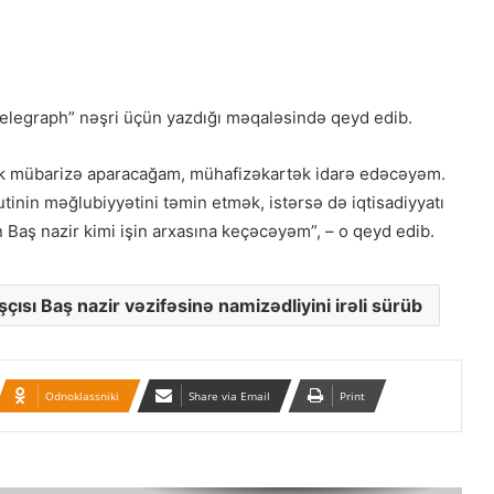
Güney Azərbaycan Təşkilatları
Əməkdaşlıq Şurasının Xalq etirazlarını
dəstəkləmək və küçə etirazlarına
çağırışla bağlı bəyanatı
elegraph” nəşri üçün yazdığı məqaləsində qeyd edib.
Amerika beyin mərkəzi: Tətik çəkildi,
amma İrana güllə dəymədi!
k mübarizə aparacağam, mühafizəkartək idarə edəcəyəm.
tinin məğlubiyyətini təmin etmək, istərsə də iqtisadiyyatı
 Baş nazir kimi işin arxasına keçəcəyəm”, – o qeyd edib.
Ağ Ev Trampın varisinin adını açıqlayıb
şçısı Baş nazir vəzifəsinə namizədliyini irəli sürüb
HAMAS israilli girovları azad etməyə
və Qəzzanın idarəçiliyini təhvil
verməyə hazırdır
Odnoklassniki
Share via Email
Print
Qətər Qəzza danışıqlarını davam
etdirmək üçün Misir və Amerika ilə işə
başlayıb