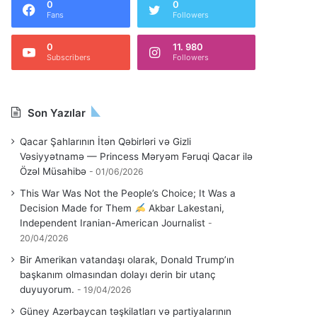
0
0
Fans
Followers
0
11. 980
Subscribers
Followers
Son Yazılar
Qacar Şahlarının İtən Qəbirləri və Gizli
Vəsiyyətnamə — Princess Məryəm Fəruqi Qacar ilə
Özəl Müsahibə
01/06/2026
This War Was Not the People’s Choice; It Was a
Decision Made for Them
Akbar Lakestani,
Independent Iranian-American Journalist
20/04/2026
Bir Amerikan vatandaşı olarak, Donald Trump’ın
başkanım olmasından dolayı derin bir utanç
duyuyorum.
19/04/2026
Güney Azərbaycan təşkilatları və partiyalarının