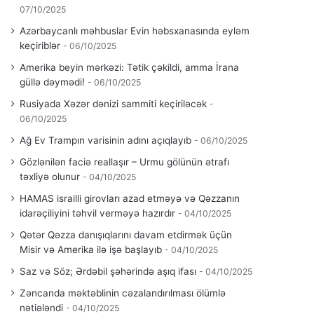
07/10/2025
Azərbaycanlı məhbuslar Evin həbsxanasında eyləm
keçiriblər
06/10/2025
Amerika beyin mərkəzi: Tətik çəkildi, amma İrana
güllə dəymədi!
06/10/2025
Rusiyada Xəzər dənizi sammiti keçiriləcək
06/10/2025
Ağ Ev Trampın varisinin adını açıqlayıb
06/10/2025
Gözlənilən faciə reallaşır – Urmu gölünün ətrafı
təxliyə olunur
04/10/2025
HAMAS israilli girovları azad etməyə və Qəzzanın
idarəçiliyini təhvil verməyə hazırdır
04/10/2025
Qətər Qəzza danışıqlarını davam etdirmək üçün
Misir və Amerika ilə işə başlayıb
04/10/2025
Saz və Söz; Ərdəbil şəhərində aşıq ifası
04/10/2025
Zəncanda məktəblinin cəzalandırılması ölümlə
nətiələndi
04/10/2025