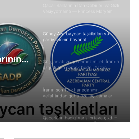
Qacar Şahlarının İtən Qəbirləri və Gizli
Vəsiyyətnamə — Princess Məryəm
Fəruqi Qacar ilə Özəl Müsahibə
Güney Azərbaycan təşkilatları və
partiyalarının bəyanatı
arının
Güç, anlatı ve görünmez millet: İran’da
özgürlüğün gerçek bedeli Yazan:
Ekber Lekestani | İranlı–Amerikalı
bağımsız gazeteci
İran’ın son Türk hanedanının
veliahtından gdh’a özel açıklamalar
Qacarların həqiqi varisi ortaya çıxdı –
Əhməd Şahın nəticəsi ilə ÖZƏL
MÜSAHİBƏ