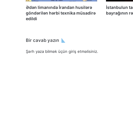
Ədən limanında İrandan husilərə
İstanbulun t
göndərilən hərbi texnika müsadirə
bayrağının rən
edildi
Bir cavab yazın
Şərh yaza bilmək üçün
giriş etməlisiniz
.