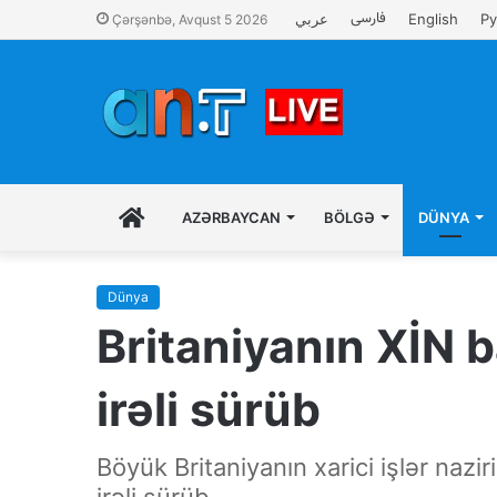
فارسی
عربي
English
Ру
Çərşənbə, Avqust 5 2026
İLK
AZƏRBAYCAN
BÖLGƏ
DÜNYA
SƏHIFƏ
Dünya
Britaniyanın XİN b
irəli sürüb
Böyük Britaniyanın xarici işlər nazi