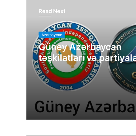
Read Next
Azərbaycan
Güney Azərbaycan
təşkilatları və partiyal
bəyanatı