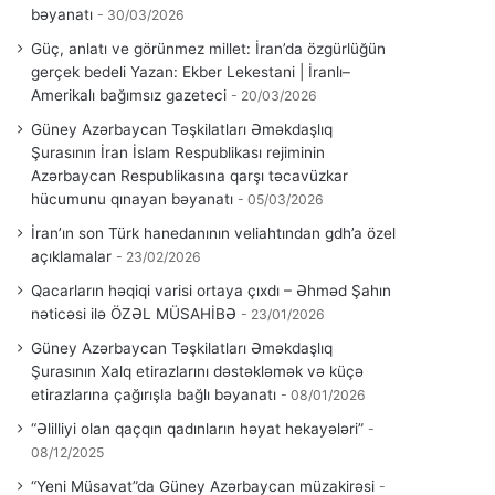
bəyanatı
30/03/2026
Güç, anlatı ve görünmez millet: İran’da özgürlüğün
gerçek bedeli Yazan: Ekber Lekestani | İranlı–
Amerikalı bağımsız gazeteci
20/03/2026
Güney Azərbaycan Təşkilatları Əməkdaşlıq
Şurasının İran İslam Respublikası rejiminin
Azərbaycan Respublikasına qarşı təcavüzkar
hücumunu qınayan bəyanatı
05/03/2026
İran’ın son Türk hanedanının veliahtından gdh’a özel
açıklamalar
23/02/2026
Qacarların həqiqi varisi ortaya çıxdı – Əhməd Şahın
nəticəsi ilə ÖZƏL MÜSAHİBƏ
23/01/2026
Güney Azərbaycan Təşkilatları Əməkdaşlıq
Şurasının Xalq etirazlarını dəstəkləmək və küçə
etirazlarına çağırışla bağlı bəyanatı
08/01/2026
“Əlilliyi olan qaçqın qadınların həyat hekayələri”
08/12/2025
“Yeni Müsavat”da Güney Azərbaycan müzakirəsi