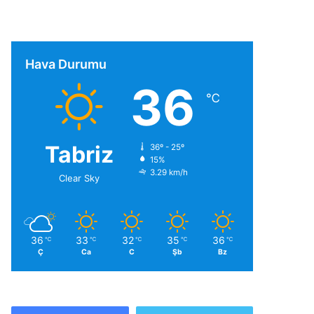
Hava Durumu
36
℃
Tabriz
36º - 25º
15%
3.29 km/h
Clear Sky
36
33
32
35
36
℃
℃
℃
℃
℃
Ç
Ca
C
Şb
Bz