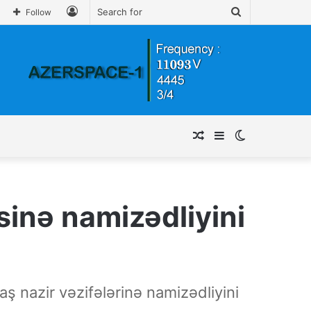
Log
Search
Follow
In
for
Random
Sidebar
Switch
Article
skin
sinə namizədliyini
Baş nazir vəzifələrinə namizədliyini