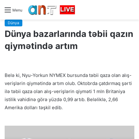
Menu
Dünya
Dünya bazarlarında təbii qazın
qiymətində artım
Belə ki, Nyu-Yorkun NYMEX bursunda təbii qaza olan alış-
verişlərin qiymətində artım olub. Oktobrda çatdırmaq şərti
ilə təbii qaza olan alış-verişlərin qiyməti 1 mln Britaniya
istilik vahidinə görə yüzdə 0,99 artıb. Beləliklə, 2,66
Amerika dolları təşkil edib.