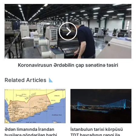
Koronavirusun Ərdəbilin çap sənətinə təsiri
Related Articles
Ədən limanında İrandan
İstanbulun tarixi körpüsü
husilərə göndərilən hərbi
TDT bayrağının rəngi ilə