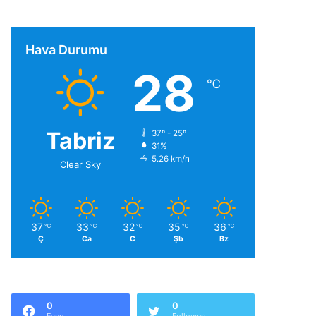
Hava Durumu
28
℃
Tabriz
37º - 25º
31%
5.26 km/h
Clear Sky
37
33
32
35
36
℃
℃
℃
℃
℃
Ç
Ca
C
Şb
Bz
0
0