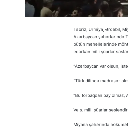
Təbriz, Urmiya¸ Ərdəbil, M
Azərbaycan şəhərlərində Tr
bütün məhəllələrində möhtə
edərkən milli şüarlar səslə
“Azərbaycan var olsun, ist
“Türk dilində mədrəsə- olm
“Bu torpaqdan pay olmaz, A
Və s. milli şüarlar səsləndiri
Miyana şəhərində hökumət 