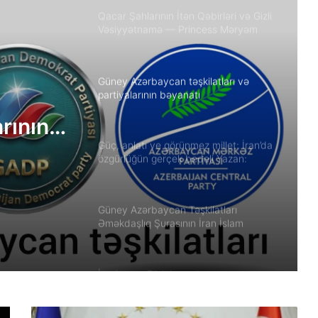
Qacar Şahlarının İtən Qəbirləri və Gizli
Vəsiyyətnamə — Princess Məryəm
Fəruqi Qacar ilə Özəl Müsahibə
Güney Azərbaycan təşkilatları və
partiyalarının bəyanatı
arının
Güç, anlatı ve görünmez millet: İran’da
özgürlüğün gerçek bedeli Yazan:
Ekber Lekestani | İranlı–Amerikalı
bağımsız gazeteci
Güney Azərbaycan Təşkilatları
Əməkdaşlıq Şurasının İran İslam
Respublikası rejiminin Azərbaycan
Respublikasına qarşı təcavüzkar
hücumunu qınayan bəyanatı
İran’ın son Türk hanedanının
veliahtından gdh’a özel açıklamalar