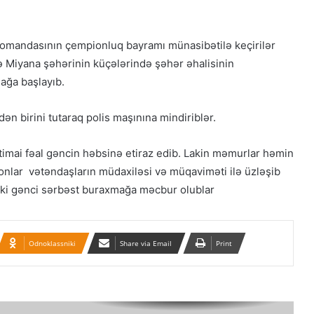
Qacarların həqiqi varisi ortaya çıxdı –
Əhməd Şahın nəticəsi ilə ÖZƏL
MÜSAHİBƏ
komandasının çempionluq bayramı münasibətilə keçirilər
 Miyana şəhərinin küçələrində şəhər əhalisinin
Güney Azərbaycan Təşkilatları
mağa başlayıb.
Əməkdaşlıq Şurasının Xalq etirazlarını
dəstəkləmək və küçə etirazlarına
çağırışla bağlı bəyanatı
n birini tutaraq polis maşınına mindiriblər.
“Əlilliyi olan qaçqın qadınların həyat
ctimai fəal gəncin həbsinə etiraz edib. Lakin məmurlar həmin
hekayələri”
n onlar vətəndaşların müdaxiləsi və müqaviməti ilə üzləşib
iki gənci sərbəst buraxmağa məcbur olublar
“Yeni Müsavat”da Güney Azərbaycan
müzakirəsi
Odnoklassniki
Share via Email
Print
Azərbaycanlı məhbuslar Evin
həbsxanasında eyləm keçiriblər