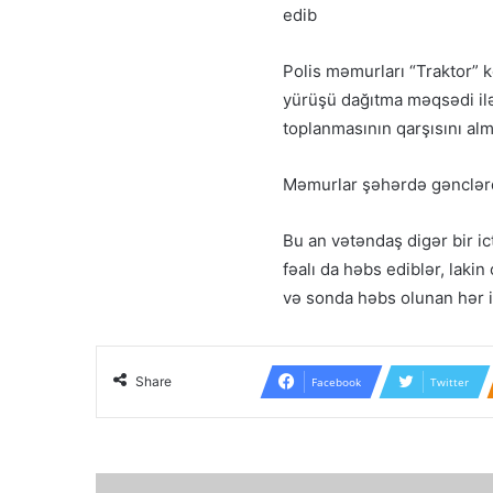
edib
Polis məmurları “Traktor” 
yürüşü dağıtma məqsədi ilə
toplanmasının qarşısını al
Məmurlar şəhərdə gənclərdə
Bu an vətəndaş digər bir i
fəalı da həbs ediblər, laki
və sonda həbs olunan hər 
Share
Facebook
Twitter