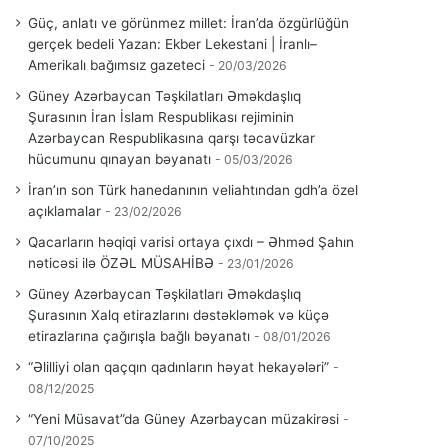
Güç, anlatı ve görünmez millet: İran’da özgürlüğün
gerçek bedeli Yazan: Ekber Lekestani | İranlı–
Amerikalı bağımsız gazeteci
20/03/2026
Güney Azərbaycan Təşkilatları Əməkdaşlıq
Şurasının İran İslam Respublikası rejiminin
Azərbaycan Respublikasına qarşı təcavüzkar
hücumunu qınayan bəyanatı
05/03/2026
İran’ın son Türk hanedanının veliahtından gdh’a özel
açıklamalar
23/02/2026
Qacarların həqiqi varisi ortaya çıxdı – Əhməd Şahın
nəticəsi ilə ÖZƏL MÜSAHİBƏ
23/01/2026
Güney Azərbaycan Təşkilatları Əməkdaşlıq
Şurasının Xalq etirazlarını dəstəkləmək və küçə
etirazlarına çağırışla bağlı bəyanatı
08/01/2026
“Əlilliyi olan qaçqın qadınların həyat hekayələri”
08/12/2025
“Yeni Müsavat”da Güney Azərbaycan müzakirəsi
07/10/2025