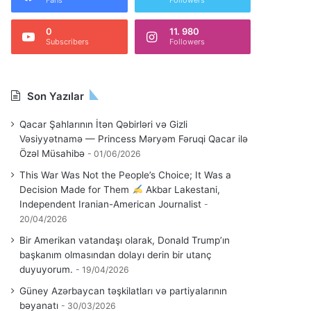
Fans
Followers
0
11. 980
Subscribers
Followers
Son Yazılar
Qacar Şahlarının İtən Qəbirləri və Gizli
Vəsiyyətnamə — Princess Məryəm Fəruqi Qacar ilə
Özəl Müsahibə
01/06/2026
This War Was Not the People’s Choice; It Was a
Decision Made for Them
Akbar Lakestani,
Independent Iranian-American Journalist
20/04/2026
Bir Amerikan vatandaşı olarak, Donald Trump’ın
başkanım olmasından dolayı derin bir utanç
duyuyorum.
19/04/2026
Güney Azərbaycan təşkilatları və partiyalarının
bəyanatı
30/03/2026