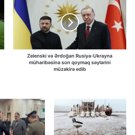
Qacarların həqiqi varisi ortaya çıxdı –
Əhməd Şahın nəticəsi ilə ÖZƏL
MÜSAHİBƏ
Güney Azərbaycan Təşkilatları
Əməkdaşlıq Şurasının Xalq etirazlarını
dəstəkləmək və küçə etirazlarına
çağırışla bağlı bəyanatı
Zelenski və Ərdoğan Rusiya-Ukrayna
müharibəsinə son qoymaq səylərini
“Əlilliyi olan qaçqın qadınların həyat
müzakirə edib
hekayələri”
“Yeni Müsavat”da Güney Azərbaycan
müzakirəsi
Azərbaycanlı məhbuslar Evin
həbsxanasında eyləm keçiriblər