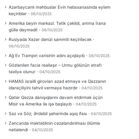
Azərbaycanlı məhbuslar Evin həbsxanasında eyləm
keçiriblər
06/10/2025
Amerika beyin mərkəzi: Tətik çəkildi, amma İrana
güllə dəymədi!
06/10/2025
Rusiyada Xəzər dənizi sammiti keçiriləcək
06/10/2025
Ağ Ev Trampın varisinin adını açıqlayıb
06/10/2025
Gözlənilən faciə reallaşır – Urmu gölünün ətrafı
təxliyə olunur
04/10/2025
HAMAS israilli girovları azad etməyə və Qəzzanın
idarəçiliyini təhvil verməyə hazırdır
04/10/2025
Qətər Qəzza danışıqlarını davam etdirmək üçün
Misir və Amerika ilə işə başlayıb
04/10/2025
Saz və Söz; Ərdəbil şəhərində aşıq ifası
04/10/2025
Zəncanda məktəblinin cəzalandırılması ölümlə
nətiələndi
04/10/2025