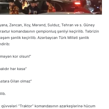
iyana, Zəncan, Xoy, Mərənd, Sulduz, Tehran və s. Güney
axtur komandasının çempionluq şənliyi keçirilib. Təbrizin
şəm şənlik keçirilib. Azərbaycan Türk Milləti şənlik
ndirib:
əməyən kor olsun!”
alıdır hər kəsə”
stara Gilan olmaz”
lib.
qüvvələri “Traktor” komandasının azarkeşlərinə hücum