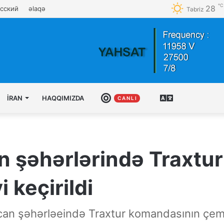
℃
28
сский
əlaqə
Təbriz
İRAN
HAQQIMIZDA
CANLI
AZƏRBAYCAN
C A N L I
TÜRKCƏSI
 şəhərlərində Traxtu
 keçirildi
n şəhərləeində Traxtur komandasının çempio