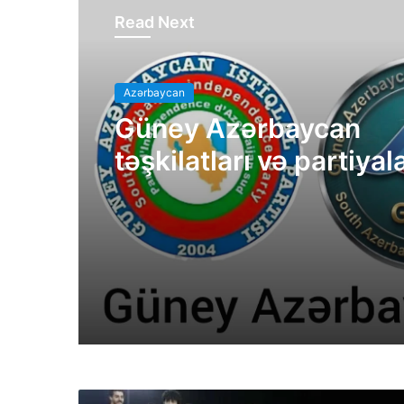
Read Next
Azərbaycan
Güney Azərbaycan
təşkilatları və partiyal
bəyanatı