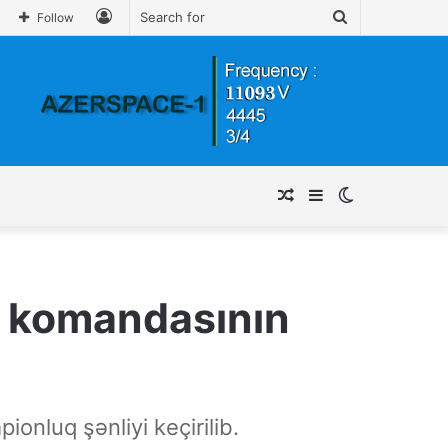
Log
Search
Follow
In
for
Random
Sidebar
Switch
Article
skin
r komandasının
nluq şənliyi keçirilib.