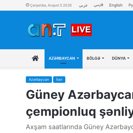
فارسی
عربي
English
Ру
Çərşənbə, Avqust 5 2026
İLK
AZƏRBAYCAN
BÖLGƏ
DÜNYA
SƏHIFƏ
Azərbaycan
İran
Güney Azərbaycan
çempionluq şənliyi
Axşam saatlarında Güney Azərbayca