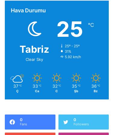
Hava Durumu
25
℃
Tabriz
25º - 25º
31%
5.92 km/h
Clear Sky
37
33
32
35
36
℃
℃
℃
℃
℃
Ç
Ca
C
Şb
Bz
0
0
Fans
Followers