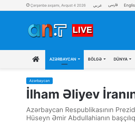
فارسی
عربي
Engli
Çərşənbə axşamı, Avqust 4 2026
İLK
AZƏRBAYCAN
BÖLGƏ
DÜNYA
SƏHIFƏ
Azərbaycan
İlham Əliyev İranın
Azərbaycan Respublikasının Preziden
Hüseyn Əmir Abdullahianın başçılı