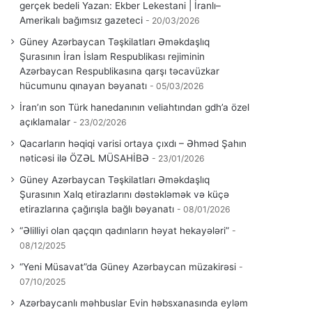
gerçek bedeli Yazan: Ekber Lekestani | İranlı–
Amerikalı bağımsız gazeteci
20/03/2026
Güney Azərbaycan Təşkilatları Əməkdaşlıq
Şurasının İran İslam Respublikası rejiminin
Azərbaycan Respublikasına qarşı təcavüzkar
hücumunu qınayan bəyanatı
05/03/2026
İran’ın son Türk hanedanının veliahtından gdh’a özel
açıklamalar
23/02/2026
Qacarların həqiqi varisi ortaya çıxdı – Əhməd Şahın
nəticəsi ilə ÖZƏL MÜSAHİBƏ
23/01/2026
Güney Azərbaycan Təşkilatları Əməkdaşlıq
Şurasının Xalq etirazlarını dəstəkləmək və küçə
etirazlarına çağırışla bağlı bəyanatı
08/01/2026
“Əlilliyi olan qaçqın qadınların həyat hekayələri”
08/12/2025
“Yeni Müsavat”da Güney Azərbaycan müzakirəsi
07/10/2025
Azərbaycanlı məhbuslar Evin həbsxanasında eyləm