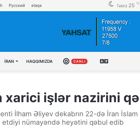
℃
25
sh
Русский
əlaqə
Təbriz
İRAN
HAQQIMIZDA
CANLI
AZƏRBAYCAN
C A N L I
TÜRKCƏSI
 xarici işlər nazirini q
ti İlham Əliyev dekabrın 22-də İran İslam Re
q etdiyi nümayəndə heyətini qəbul edib