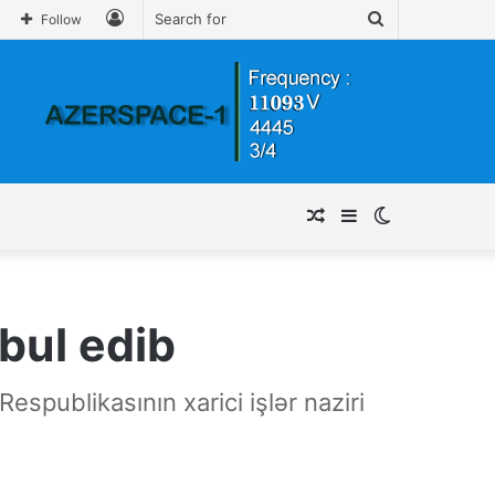
Log
Search
Follow
In
for
Random
Sidebar
Switch
Article
skin
əbul edib
spublikasının xarici işlər naziri