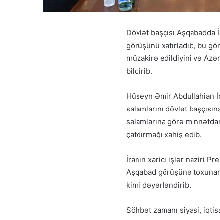
Dövlət başçısı Aşqabadda İr
görüşünü xatırladıb, bu gö
müzakirə edildiyini və Azər
bildirib.
Hüseyn Əmir Abdullahian İr
salamlarını dövlət başçısına
salamlarına görə minnətdarl
çatdırmağı xahiş edib.
İranın xarici işlər naziri P
Aşqabad görüşünə toxunara
kimi dəyərləndirib.
Söhbət zamanı siyasi, iqtis