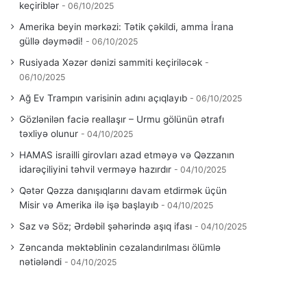
keçiriblər
06/10/2025
Amerika beyin mərkəzi: Tətik çəkildi, amma İrana
güllə dəymədi!
06/10/2025
Rusiyada Xəzər dənizi sammiti keçiriləcək
06/10/2025
Ağ Ev Trampın varisinin adını açıqlayıb
06/10/2025
Gözlənilən faciə reallaşır – Urmu gölünün ətrafı
təxliyə olunur
04/10/2025
HAMAS israilli girovları azad etməyə və Qəzzanın
idarəçiliyini təhvil verməyə hazırdır
04/10/2025
Qətər Qəzza danışıqlarını davam etdirmək üçün
Misir və Amerika ilə işə başlayıb
04/10/2025
Saz və Söz; Ərdəbil şəhərində aşıq ifası
04/10/2025
Zəncanda məktəblinin cəzalandırılması ölümlə
nətiələndi
04/10/2025