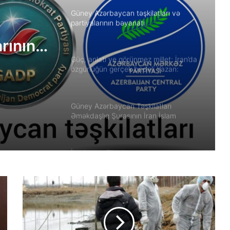
Güney Azərbaycan təşkilatları və
partiyalarının bəyanatı
arının
Güç, anlatı ve görünmez millet: İran’da
özgürlüğün gerçek bedeli Yazan:
Ekber Lekestani | İranlı–Amerikalı
bağımsız gazeteci
Güney Azərbaycan Təşkilatları
Əməkdaşlıq Şurasının İran İslam
Respublikası rejiminin Azərbaycan
Respublikasına qarşı təcavüzkar
hücumunu qınayan bəyanatı
İran’ın son Türk hanedanının
veliahtından gdh’a özel açıklamalar
Qacarların həqiqi varisi ortaya çıxdı –
Əhməd Şahın nəticəsi ilə ÖZƏL
MÜSAHİBƏ