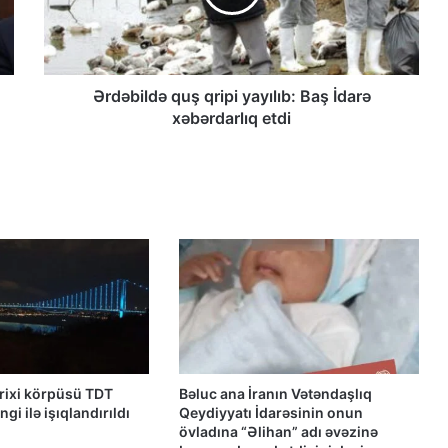
Güney Azərbaycan Təşkilatları
Əməkdaşlıq Şurasının Xalq etirazlarını
dəstəkləmək və küçə etirazlarına
çağırışla bağlı bəyanatı
Ərdəbildə quş qripi yayılıb: Baş İdarə
xəbərdarlıq etdi
“Əlilliyi olan qaçqın qadınların həyat
hekayələri”
“Yeni Müsavat”da Güney Azərbaycan
müzakirəsi
Azərbaycanlı məhbuslar Evin
həbsxanasında eyləm keçiriblər
Qacar Şahlarının İtən Qəbirləri və Gizli
arixi körpüsü TDT
Bəluc ana İranın Vətəndaşlıq
Vəsiyyətnamə — Princess Məryəm
gi ilə işıqlandırıldı
Qeydiyyatı İdarəsinin onun
Fəruqi Qacar ilə Özəl Müsahibə
övladına “Əlihan” adı əvəzinə