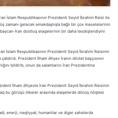
an İslam Respublikasının Prezidenti Seyid İbrahim Rəisi ilə
rüş zamanı gələcək əməkdaşlıqla bağlı bir çox məsələlərinin
baycan-İran dostluq əlaqələrinin bir daha təsdiqləndiyini
an İslam Respublikasının Prezidenti Seyid İbrahim Rəisinin
 çatdırıb. Prezident İlham Əliyev İranın dövlət başçısının
ığını bildirib, onun da salamlarını İran Prezidentinə
rezident İlham Əliyevlə İran Prezidenti Seyid İbrahim Rəisinin
q bu görüşü ölkələr arasında əlaqələrdə dönüş nöqtəsi
Qacarların həqiqi varisi ortaya çıxdı –
Əhməd Şahın nəticəsi ilə ÖZƏL
MÜSAHİBƏ
adi, enerji, nəqliyyat, humanitar və digər sahələrdə