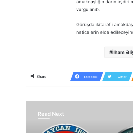
əməkdaşlığın dərinləşdirilm
vurğulanıb.
Görüşdə ikitərəfli əməkdaşl
nəticələrin əldə ediləcəyin
İlham Əli
Share
Facebook
Twitter
Read Next