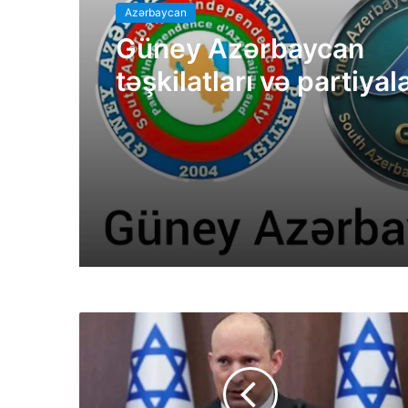
Azərbaycan
Güney Azərbaycan
təşkilatları və partiyal
bəyanatı