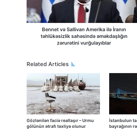
Bennet və Sallivan Amerika ilə İranın
təhlükəsizlik sahəsində əməkdaşlığın
zərurətini vurğulayıblar
Related Articles
Gözlənilən faciə reallaşır – Urmu
İstanbulun t
gölünün ətrafı təxliyə olunur
bayrağının rən