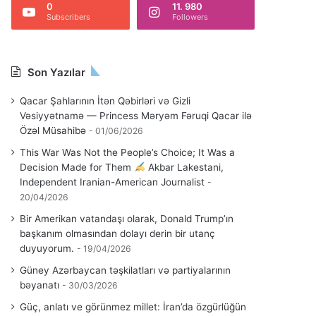
0
11. 980
Subscribers
Followers
Son Yazılar
Qacar Şahlarının İtən Qəbirləri və Gizli
Vəsiyyətnamə — Princess Məryəm Fəruqi Qacar ilə
Özəl Müsahibə
01/06/2026
This War Was Not the People’s Choice; It Was a
Decision Made for Them
Akbar Lakestani,
Independent Iranian-American Journalist
20/04/2026
Bir Amerikan vatandaşı olarak, Donald Trump’ın
başkanım olmasından dolayı derin bir utanç
duyuyorum.
19/04/2026
Güney Azərbaycan təşkilatları və partiyalarının
bəyanatı
30/03/2026
Güç, anlatı ve görünmez millet: İran’da özgürlüğün