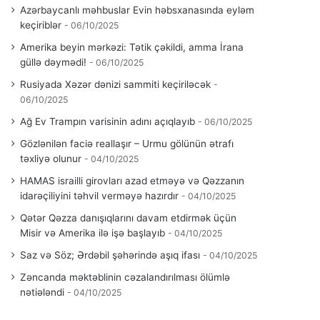
Azərbaycanlı məhbuslar Evin həbsxanasında eyləm
keçiriblər
06/10/2025
Amerika beyin mərkəzi: Tətik çəkildi, amma İrana
güllə dəymədi!
06/10/2025
Rusiyada Xəzər dənizi sammiti keçiriləcək
06/10/2025
Ağ Ev Trampın varisinin adını açıqlayıb
06/10/2025
Gözlənilən faciə reallaşır – Urmu gölünün ətrafı
təxliyə olunur
04/10/2025
HAMAS israilli girovları azad etməyə və Qəzzanın
idarəçiliyini təhvil verməyə hazırdır
04/10/2025
Qətər Qəzza danışıqlarını davam etdirmək üçün
Misir və Amerika ilə işə başlayıb
04/10/2025
Saz və Söz; Ərdəbil şəhərində aşıq ifası
04/10/2025
Zəncanda məktəblinin cəzalandırılması ölümlə
nətiələndi
04/10/2025