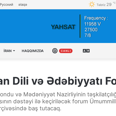
℃
29
Русский
əlaqə
Təbriz
İRAN
HAQQIMIZDA
CANLI
AZƏRBAYCAN
C A N L I
TÜRKCƏSI
an Dili və Ədəbiyyatı F
du və Mədəniyyət Nazirliyinin təşkilatçılığı,
nın dəstəyi ilə keçiriləcək forum Ümummilli 
rçivəsində baş tutacaq.