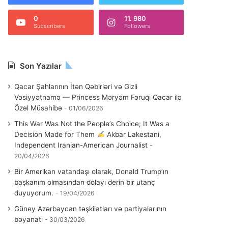
0
11. 980
Subscribers
Followers
Son Yazılar
Qacar Şahlarının İtən Qəbirləri və Gizli
Vəsiyyətnamə — Princess Məryəm Fəruqi Qacar ilə
Özəl Müsahibə
01/06/2026
This War Was Not the People’s Choice; It Was a
Decision Made for Them
Akbar Lakestani,
Independent Iranian-American Journalist
20/04/2026
Bir Amerikan vatandaşı olarak, Donald Trump’ın
başkanım olmasından dolayı derin bir utanç
duyuyorum.
19/04/2026
Güney Azərbaycan təşkilatları və partiyalarının
bəyanatı
30/03/2026