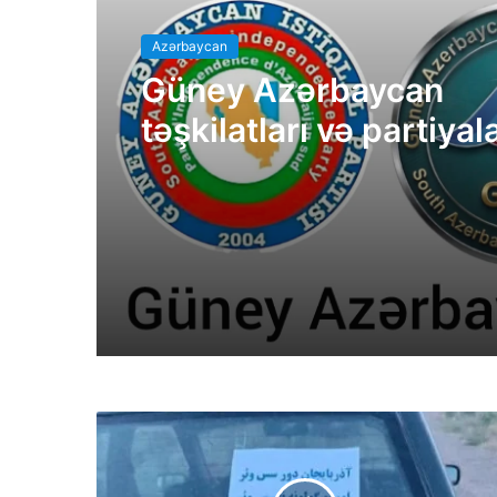
Azərbaycan
Güney Azərbaycan
təşkilatları və partiyal
bəyanatı