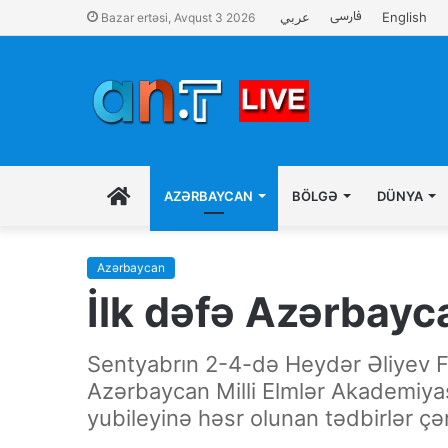
فارسی
عربي
English
Bazar ertəsi, Avqust 3 2026
İLK
AZƏRBAYCAN
BÖLGƏ
DÜNYA
SƏHIFƏ
Azərbaycan
İlk dəfə Azərbayc
Sentyabrın 2-4-də Heydər Əliyev Fon
Azərbaycan Milli Elmlər Akademiyası
yubileyinə həsr olunan tədbirlər çə