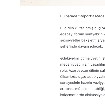
Bu barədə “Report”a Mədən
Bildirilib ki, tanınmış dilçi
edəcəyi forum sentyabrın 
şəxsiyyətlər bəxş etmiş Şa
şəhərində davam edəcək.
Ədəbi-elmi ictimaiyyətin iş
mədəniyyətimizin yaşadılmas
rolu, Azərbaycan dilinin sa
ölkəmizdə uşaq ədəbiyyatını
sənayesinin hazırkı vəziyy
arasında mütaliənin təbliği
istiqamətlərdə diskussiyala