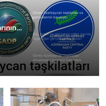
Güney Azərbaycan təşkilatları və
partiyalarının bəyanatı
arının
Güç, anlatı ve görünmez millet: İran’da
özgürlüğün gerçek bedeli Yazan:
Ekber Lekestani | İranlı–Amerikalı
bağımsız gazeteci
Güney Azərbaycan Təşkilatları
Əməkdaşlıq Şurasının İran İslam
Respublikası rejiminin Azərbaycan
Respublikasına qarşı təcavüzkar
hücumunu qınayan bəyanatı
İran’ın son Türk hanedanının
veliahtından gdh’a özel açıklamalar
Qacarların həqiqi varisi ortaya çıxdı –
Əhməd Şahın nəticəsi ilə ÖZƏL