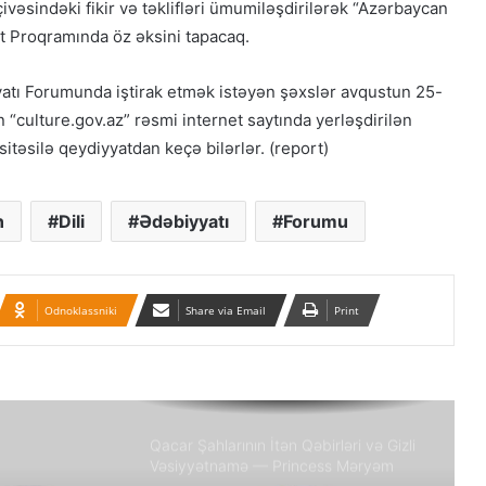
vəsindəki fikir və təklifləri ümumiləşdirilərək “Azərbaycan
t Proqramında öz əksini tapacaq.
Güney Azərbaycan Təşkilatları
Əməkdaşlıq Şurasının Xalq etirazlarını
atı Forumunda iştirak etmək istəyən şəxslər avqustun 25-
dəstəkləmək və küçə etirazlarına
çağırışla bağlı bəyanatı
 “culture.gov.az” rəsmi internet saytında yerləşdirilən
itəsilə qeydiyyatdan keçə bilərlər. (report)
“Əlilliyi olan qaçqın qadınların həyat
hekayələri”
n
Dili
Ədəbiyyatı
Forumu
“Yeni Müsavat”da Güney Azərbaycan
müzakirəsi
Odnoklassniki
Share via Email
Print
Azərbaycanlı məhbuslar Evin
həbsxanasında eyləm keçiriblər
Qacar Şahlarının İtən Qəbirləri və Gizli
Vəsiyyətnamə — Princess Məryəm
Fəruqi Qacar ilə Özəl Müsahibə