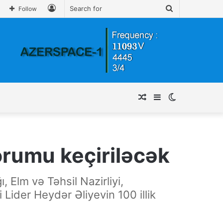
Log
Search
Follow
In
for
Random
Sidebar
Switch
Article
skin
orumu keçiriləcək
 Elm və Təhsil Nazirliyi,
Lider Heydər Əliyevin 100 illik