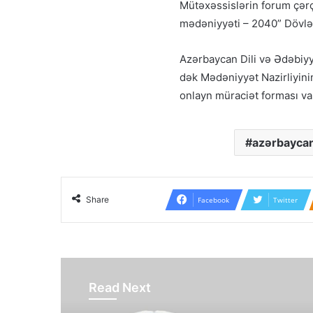
Mütəxəssislərin forum çərçi
mədəniyyəti – 2040” Dövlə
Azərbaycan Dili və Ədəbiyy
dək Mədəniyyət Nazirliyinin
onlayn müraciət forması vas
azərbayca
Share
Facebook
Twitter
Read Next