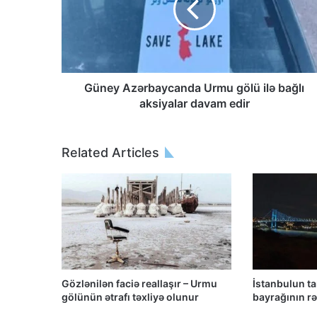
Güney Azərbaycanda Urmu gölü ilə bağlı
aksiyalar davam edir
Related Articles
Gözlənilən faciə reallaşır – Urmu
İstanbulun t
gölünün ətrafı təxliyə olunur
bayrağının rən