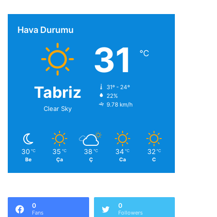
Hava Durumu
31
℃
Tabriz
31º - 24º
22%
9.78 km/h
Clear Sky
30
35
38
34
32
℃
℃
℃
℃
℃
Be
Ça
Ç
Ca
C
0
0
Fans
Followers