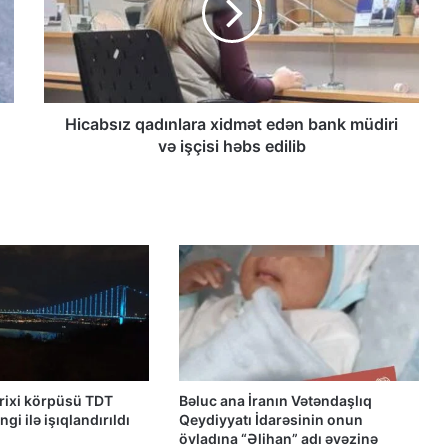
MÜSAHİBƏ
Güney Azərbaycan Təşkilatları
Əməkdaşlıq Şurasının Xalq etirazlarını
dəstəkləmək və küçə etirazlarına
çağırışla bağlı bəyanatı
Hicabsız qadınlara xidmət edən bank müdiri
və işçisi həbs edilib
“Əlilliyi olan qaçqın qadınların həyat
hekayələri”
“Yeni Müsavat”da Güney Azərbaycan
müzakirəsi
Azərbaycanlı məhbuslar Evin
həbsxanasında eyləm keçiriblər
arixi körpüsü TDT
Bəluc ana İranın Vətəndaşlıq
gi ilə işıqlandırıldı
Qeydiyyatı İdarəsinin onun
Qacar Şahlarının İtən Qəbirləri və Gizli
övladına “Əlihan” adı əvəzinə
Vəsiyyətnamə — Princess Məryəm