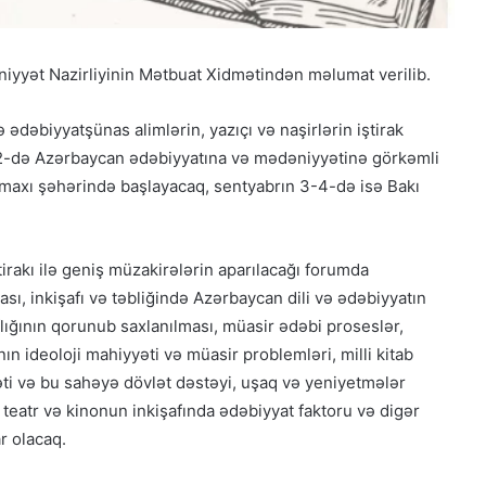
iyyət Nazirliyinin Mətbuat Xidmətindən məlumat verilib.
 və ədəbiyyatşünas alimlərin, yazıçı və naşirlərin iştirak
2-də Azərbaycan ədəbiyyatına və mədəniyyətinə görkəmli
maxı şəhərində başlayacaq, sentyabrın 3-4-də isə Bakı
tirakı ilə geniş müzakirələrin aparılacağı forumda
ı, inkişafı və təbliğində Azərbaycan dili və ədəbiyyatın
flığının qorunub saxlanılması, müasir ədəbi proseslər,
n ideoloji mahiyyəti və müasir problemləri, milli kitab
əti və bu sahəyə dövlət dəstəyi, uşaq və yeniyetmələr
, teatr və kinonun inkişafında ədəbiyyat faktoru və digər
r olacaq.
Qacarların həqiqi varisi ortaya çıxdı –
Əhməd Şahın nəticəsi ilə ÖZƏL
MÜSAHİBƏ