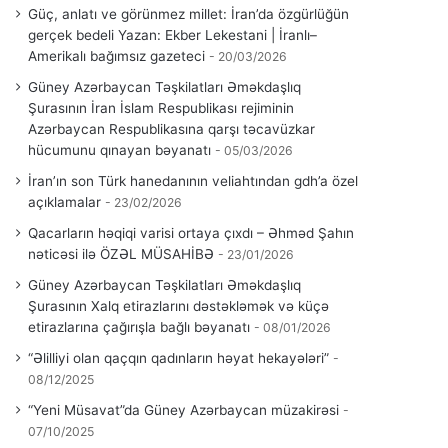
Güç, anlatı ve görünmez millet: İran’da özgürlüğün
gerçek bedeli Yazan: Ekber Lekestani | İranlı–
Amerikalı bağımsız gazeteci
20/03/2026
Güney Azərbaycan Təşkilatları Əməkdaşlıq
Şurasının İran İslam Respublikası rejiminin
Azərbaycan Respublikasına qarşı təcavüzkar
hücumunu qınayan bəyanatı
05/03/2026
İran’ın son Türk hanedanının veliahtından gdh’a özel
açıklamalar
23/02/2026
Qacarların həqiqi varisi ortaya çıxdı – Əhməd Şahın
nəticəsi ilə ÖZƏL MÜSAHİBƏ
23/01/2026
Güney Azərbaycan Təşkilatları Əməkdaşlıq
Şurasının Xalq etirazlarını dəstəkləmək və küçə
etirazlarına çağırışla bağlı bəyanatı
08/01/2026
“Əlilliyi olan qaçqın qadınların həyat hekayələri”
08/12/2025
“Yeni Müsavat”da Güney Azərbaycan müzakirəsi
07/10/2025