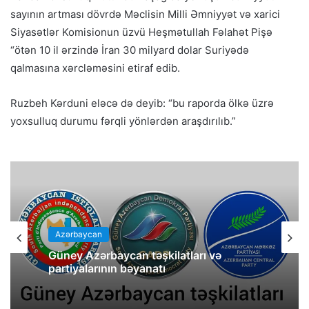
sayının artması dövrdə Məclisin Milli Əmniyyət və xarici
Siyasətlər Komisionun üzvü Heşmətullah Fəlahət Pişə
“ötən 10 il ərzində İran 30 milyard dolar Suriyədə
qalmasına xərcləməsini etiraf edib.
Ruzbeh Kərduni eləcə də deyib: “bu raporda ölkə üzrə
yoxsulluq durumu fərqli yönlərdən araşdırılıb.”
Azərbaycan
Güney Azərbaycan təşkilatları və
partiyalarının bəyanatı