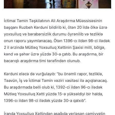
İctimai Təmin Təşkilatının Ali Araşdırma Müəssisəsinin
başqanı Ruzbeh Kərduni bildirib ki, ötən 20 ildə ölkə üzrə
yoxsulluq və bərabərsizlik durumu öyrənilib və tezliklə
onun raporu yayımlanacaq. Ötən 1396-cı ildən 98-ci ilədək
2 il ərzində Mütləq Yoxsulluq Xəttinin Şaxisi milli, bölgə,
kənd və şəhər üzrə yüzdə 30-a çatıb. Bu araşdırma, bir
bacarıqlı araşdırma timi tərəfindən olunub.
Kərduni eləcə də vurğulayıb: “bu önəmli rapor, tezliklə,
Təavün, İş və İctimai Təmin vəziri vasitəsi ilə açıqlanacaq.
Bu araşdırmada bəlli olub ki, 1392-ci ildən 96-cı ilədək
Mütləq Yoxsulluq Xətti yüzdə 15-ə yüksəldiyi bir halda,
1396-cı ildən 98-ci ilədək yüzdə 30-a qalxıb”.
İranda Yoxsulluq Xəttindən aşağıda yerləşən cəmiyyətin