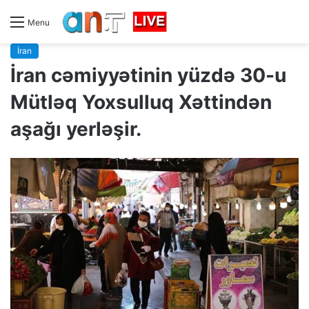
Menu
İran
İran cəmiyyətinin yüzdə 30-u
Mütləq Yoxsulluq Xəttindən
aşağı yerləşir.