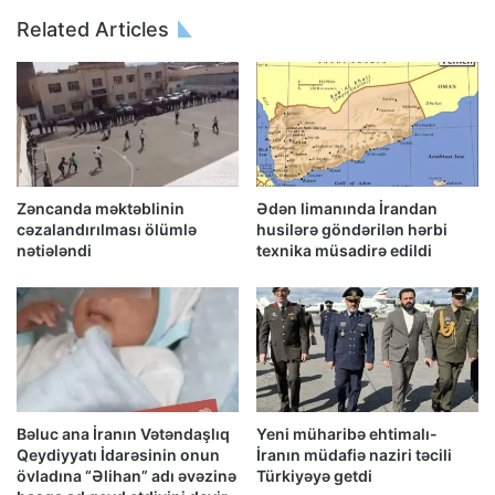
Related Articles
Zəncanda məktəblinin
Ədən limanında İrandan
cəzalandırılması ölümlə
husilərə göndərilən hərbi
nətiələndi
texnika müsadirə edildi
Bəluc ana İranın Vətəndaşlıq
Yeni müharibə ehtimalı-
Qeydiyyatı İdarəsinin onun
İranın müdafiə naziri təcili
övladına “Əlihan” adı əvəzinə
Türkiyəyə getdi