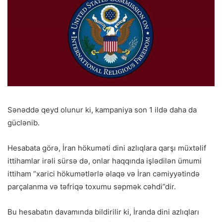
Sənəddə qeyd olunur ki, kampaniya son 1 ildə daha da
güclənib.
Hesabata görə, İran hökuməti dini azlıqlara qarşı müxtəlif
ittihamlar irəli sürsə də, onlar haqqında işlədilən ümumi
ittiham “xarici hökumətlərlə əlaqə və İran cəmiyyətində
parçalanma və təfriqə toxumu səpmək cəhdi”dir.
Bu hesabatın davamında bildirilir ki, İranda dini azlıqları