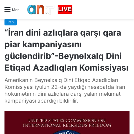
Menu
İran
“İran dini azlıqlara qarşı qara
piar kampaniyasını
gücləndirib”-Beynəlxalq Dini
Etiqad Azadlıqları Komissiyası
Amerikanın Beynəlxalq Dini Etiqad Azadlıqları
Komissiyası iyulun 22-də yaydığı hesabatda İran
hökumətinin dini azlıqlara qarşı yalan məlumat
kampaniyası apardığı bildirilir.