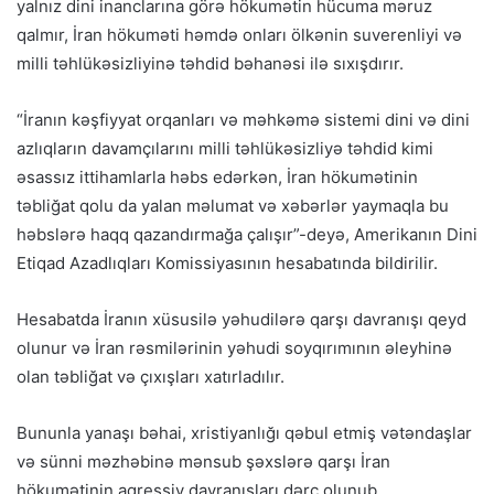
yalnız dini inanclarına görə hökumətin hücuma məruz
qalmır, İran hökuməti həmdə onları ölkənin suverenliyi və
milli təhlükəsizliyinə təhdid bəhanəsi ilə sıxışdırır.
“İranın kəşfiyyat orqanları və məhkəmə sistemi dini və dini
azlıqların davamçılarını milli təhlükəsizliyə təhdid kimi
əsassız ittihamlarla həbs edərkən, İran hökumətinin
təbliğat qolu da yalan məlumat və xəbərlər yaymaqla bu
həbslərə haqq qazandırmağa çalışır”-deyə, Amerikanın Dini
Etiqad Azadlıqları Komissiyasının hesabatında bildirilir.
Hesabatda İranın xüsusilə yəhudilərə qarşı davranışı qeyd
olunur və İran rəsmilərinin yəhudi soyqırımının əleyhinə
olan təbliğat və çıxışları xatırladılır.
Bununla yanaşı bəhai, xristiyanlığı qəbul etmiş vətəndaşlar
və sünni məzhəbinə mənsub şəxslərə qarşı İran
hökumətinin aqressiv davranışları dərc olunub.