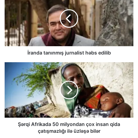
İranda tanınmış jurnalist həbs edilib
Şərqi Afrikada 50 milyondan çox insan qida
çatışmazlığı ilə üzləşə bilər