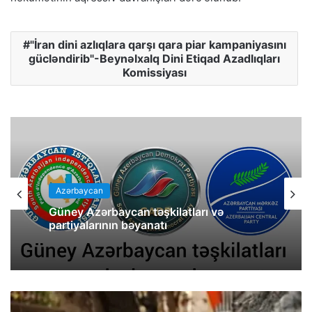
"İran dini azlıqlara qarşı qara piar kampaniyasını
gücləndirib"-Beynəlxalq Dini Etiqad Azadlıqları
Komissiyası
Azərbaycan
Güney Azərbaycan təşkilatları və
partiyalarının bəyanatı