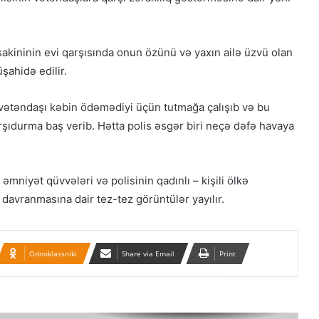
“Əlilliyi olan qaçqın qadınların həyat
hekayələri”
sakininin evi qarşısında onun özünü və yaxın ailə üzvü olan
şahidə edilir.
“Yeni Müsavat”da Güney Azərbaycan
müzakirəsi
vətəndaşı kəbin ödəmədiyi üçün tutmağa çalışıb və bu
rşıdurma baş verib. Hətta polis əsgər biri neçə dəfə havaya
Azərbaycanlı məhbuslar Evin
həbsxanasında eyləm keçiriblər
 əmniyət qüvvələri və polisinin qadınlı – kişili ölkə
 davranmasına dair tez-tez görüntülər yayılır.
Amerika beyin mərkəzi: Tətik çəkildi,
amma İrana güllə dəymədi!
Odnoklassniki
Share via Email
Print
Rusiyada Xəzər dənizi sammiti
keçiriləcək