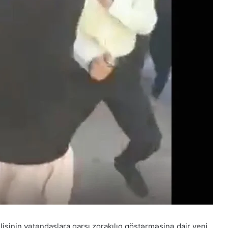
lisinin vətəndaşlara qarşı zorakılıq göstərməsinə dair yeni