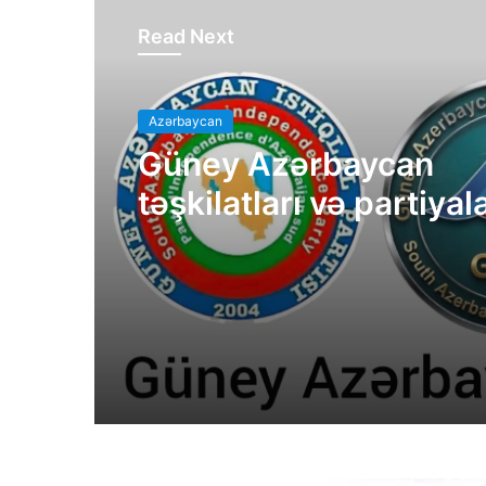
Read Next
Azərbaycan
Güney Azərbaycan
təşkilatları və partiyal
bəyanatı