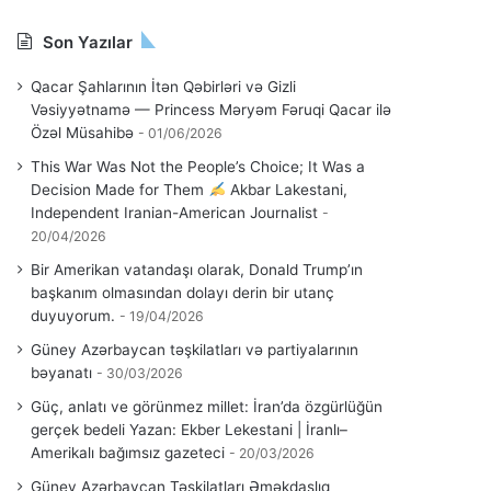
Son Yazılar
Qacar Şahlarının İtən Qəbirləri və Gizli
Vəsiyyətnamə — Princess Məryəm Fəruqi Qacar ilə
Özəl Müsahibə
01/06/2026
This War Was Not the People’s Choice; It Was a
Decision Made for Them
Akbar Lakestani,
Independent Iranian-American Journalist
20/04/2026
Bir Amerikan vatandaşı olarak, Donald Trump’ın
başkanım olmasından dolayı derin bir utanç
duyuyorum.
19/04/2026
Güney Azərbaycan təşkilatları və partiyalarının
bəyanatı
30/03/2026
Güç, anlatı ve görünmez millet: İran’da özgürlüğün
gerçek bedeli Yazan: Ekber Lekestani | İranlı–
Amerikalı bağımsız gazeteci
20/03/2026
Güney Azərbaycan Təşkilatları Əməkdaşlıq