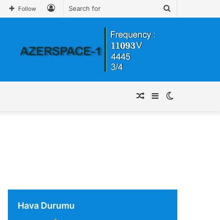
Log
Search
Follow
In
for
Random
Sidebar
Switch
Article
skin
Hava Durumu