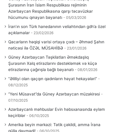
Şurasının İran İslam Respublikası rejiminin
Azərbaycan Respublikasına qarşı təcavüzkar
hücumunu qınayan bəyanatı
05/03/2026
İran’ın son Türk hanedanının veliahtından gdh’a özel
açıklamalar
23/02/2026
Qacarların həqiqi varisi ortaya çıxdı – Əhməd Şahın
nəticəsi ilə ÖZƏL MÜSAHİBƏ
23/01/2026
Güney Azərbaycan Təşkilatları Əməkdaşlıq
Şurasının Xalq etirazlarını dəstəkləmək və küçə
etirazlarına çağırışla bağlı bəyanatı
08/01/2026
“Əlilliyi olan qaçqın qadınların həyat hekayələri”
08/12/2025
“Yeni Müsavat”da Güney Azərbaycan müzakirəsi
07/10/2025
Azərbaycanlı məhbuslar Evin həbsxanasında eyləm
keçiriblər
06/10/2025
Amerika beyin mərkəzi: Tətik çəkildi, amma İrana
güllə dəymədi!
06/10/2025