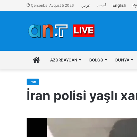
فارسی
عربي
English
Ру
Çərşənbə, Avqust 5 2026
İLK
AZƏRBAYCAN
BÖLGƏ
DÜNYA
SƏHIFƏ
İran
İran polisi yaşlı 