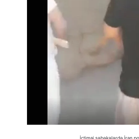
İctimai şəbəkələrdə İran po