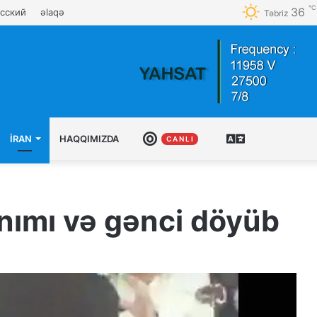
℃
36
сский
əlaqə
Təbriz
İRAN
HAQQIMIZDA
CANLI
AZƏRBAYCAN
C A N L I
TÜRKCƏSI
xanımı və gənci döyüb