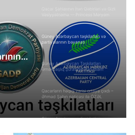
Qacar Şahlarının İtən Qəbirləri və Gizli
Vəsiyyətnamə — Princess Məryəm
Fəruqi Qacar ilə Özəl Müsahibə
Güney Azərbaycan təşkilatları və
partiyalarının bəyanatı
arının
Güney Azərbaycan Təşkilatları
Əməkdaşlıq Şurasının İran İslam
Respublikası rejiminin Azərbaycan
Respublikasına qarşı təcavüzkar
hücumunu qınayan bəyanatı
Qacarların həqiqi varisi ortaya çıxdı –
Əhməd Şahın nəticəsi ilə ÖZƏL
MÜSAHİBƏ
Güney Azərbaycan Təşkilatları
Əməkdaşlıq Şurasının Xalq etirazlarını
dəstəkləmək və küçə etirazlarına