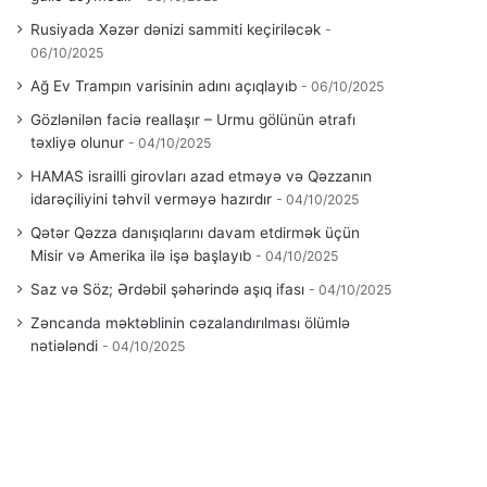
Rusiyada Xəzər dənizi sammiti keçiriləcək
06/10/2025
Ağ Ev Trampın varisinin adını açıqlayıb
06/10/2025
Gözlənilən faciə reallaşır – Urmu gölünün ətrafı
təxliyə olunur
04/10/2025
HAMAS israilli girovları azad etməyə və Qəzzanın
idarəçiliyini təhvil verməyə hazırdır
04/10/2025
Qətər Qəzza danışıqlarını davam etdirmək üçün
Misir və Amerika ilə işə başlayıb
04/10/2025
Saz və Söz; Ərdəbil şəhərində aşıq ifası
04/10/2025
Zəncanda məktəblinin cəzalandırılması ölümlə
nətiələndi
04/10/2025