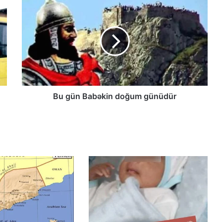
çağırışla bağlı bəyanatı
“Əlilliyi olan qaçqın qadınların həyat
hekayələri”
“Yeni Müsavat”da Güney Azərbaycan
müzakirəsi
Bu gün Babəkin doğum günüdür
Azərbaycanlı məhbuslar Evin
həbsxanasında eyləm keçiriblər
Amerika beyin mərkəzi: Tətik çəkildi,
amma İrana güllə dəymədi!
Rusiyada Xəzər dənizi sammiti
keçiriləcək