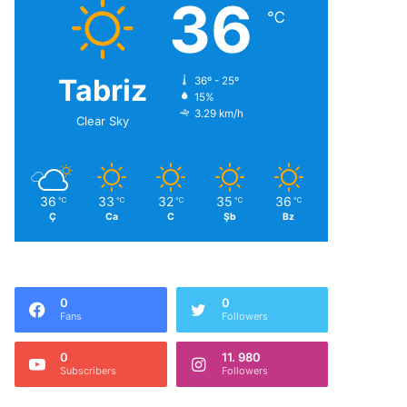
36
℃
Tabriz
36º - 25º
15%
3.29 km/h
Clear Sky
36
33
32
35
36
℃
℃
℃
℃
℃
Ç
Ca
C
Şb
Bz
0
0
Fans
Followers
0
11. 980
Subscribers
Followers