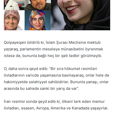
Qolpayeqani bildirib ki, İslam Şurası Məclisinə məktub
yazaraq, parlamentin məsələyə münasibətini öyrənmək
istəsə də, bununla bağlı heç bir qəti tədbir görülməyib.
O, daha sonra qeyd edib: “Bir sıra hökumət rəsmiləri
övladlarının xaricdə yaşamasına baxmayaraq, onlar hələ də
hakimiyyətdə səlahiyyət sahibidirlər. Bununla yanaşı, onlar
arasında bu sahədə sanki bir yarış da var”.
İran rəsmisi sonda qeyd edib ki, ölkəni tərk edən məmur
övladları, əsasən, Avropa, Amerika və Kanadada yaşayırlar.