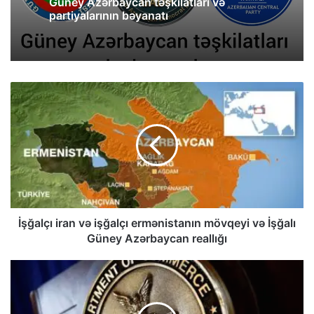
Güney Azərbaycan təşkilatları və
partiyalarının bəyanatı
İşğalçı iran və işğalçı ermənistanın mövqeyi və İşğalı
Güney Azərbaycan reallığı