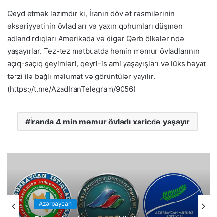
Qeyd etmək lazımdır ki, İranın dövlət rəsmilərinin
əksəriyyətinin övladları və yaxın qohumları düşmən
adlandırdıqları Amerikada və digər Qərb ölkələrində
yaşayırlar. Tez-tez mətbuatda həmin məmur övladlarının
açıq-saçıq geyimləri, qeyri-islami yaşayışları və lüks həyat
tərzi ilə bağlı məlumat və görüntülər yayılır.
(https://t.me/AzadIranTelegram/9056)
İranda 4 min məmur övladı xaricdə yaşayır
Azərbaycan