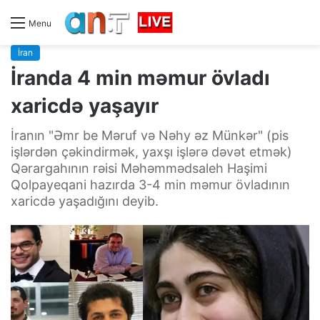
Menu
İran
İranda 4 min məmur övladı
xaricdə yaşayır
İranın "Əmr be Məruf və Nəhy əz Münkər" (pis
işlərdən çəkindirmək, yaxşı işlərə dəvət etmək)
Qərargahının rəisi Məhəmmədsaleh Haşimi
Qolpayeqani hazırda 3-4 min məmur övladının
xaricdə yaşadığını deyib.