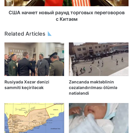
США начнет новый раунд торговых переговоров
с Китаем
Related Articles
Rusiyada Xəzər dənizi
Zəncanda məktəblinin
sammiti keçiriləcək
cəzalandırılması ölümlə
nətiələndi