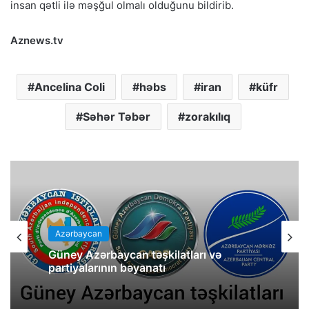
insan qətli ilə məşğul olmalı olduğunu bildirib.
Aznews.tv
Ancelina Coli
həbs
iran
küfr
Səhər Təbər
zorakılıq
Azərbaycan
Güney Azərbaycan təşkilatları və
partiyalarının bəyanatı