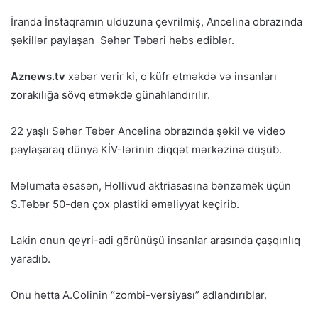
İranda İnstaqramın ulduzuna çevrilmiş, Ancelina obrazında
şəkillər paylaşan Səhər Təbəri həbs ediblər.
Aznews.tv
xəbər verir ki, o küfr etməkdə və insanları
zorakılığa sövq etməkdə günahlandırılır.
22 yaşlı Səhər Təbər Ancelina obrazında şəkil və video
paylaşaraq dünya KİV-lərinin diqqət mərkəzinə düşüb.
Məlumata əsasən, Hollivud aktriasasına bənzəmək üçün
S.Təbər 50-dən çox plastiki əməliyyat keçirib.
Lakin onun qeyri-adi görünüşü insanlar arasında çaşqınlıq
yaradıb.
Onu hətta A.Colinin “zombi-versiyası” adlandırıblar.