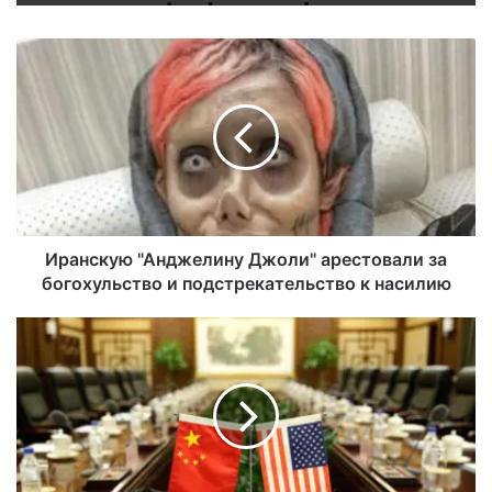
Иранскую "Анджелину Джоли" арестовали за
богохульство и подстрекательство к насилию