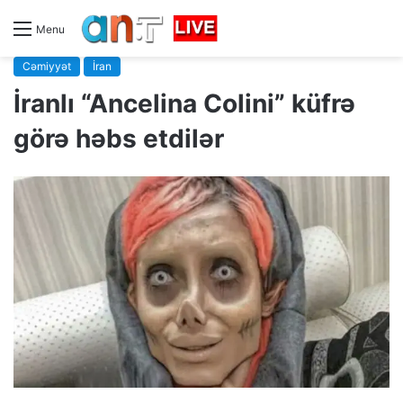
Menu
Cəmiyyət
İran
İranlı “Ancelina Colini” küfrə
görə həbs etdilər