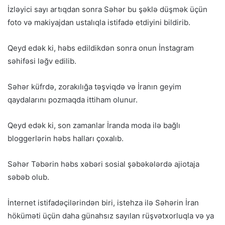
İzləyici sayı artıqdan sonra Səhər bu şəklə düşmək üçün
foto və makiyajdan ustalıqla istifadə etdiyini bildirib.
Qeyd edək ki, həbs edildikdən sonra onun İnstagram
səhifəsi ləğv edilib.
Səhər küfrdə, zorakılığa təşviqdə və İranın geyim
qaydalarını pozmaqda ittiham olunur.
Qeyd edək ki, son zamanlar İranda moda ilə bağlı
bloggerlərin həbs halları çoxalıb.
Səhər Təbərin həbs xəbəri sosial şəbəkələrdə ajiotaja
səbəb olub.
İnternet istifadəçilərindən biri, istehza ilə Səhərin İran
höküməti üçün daha günahsız sayılan rüşvətxorluqla və ya