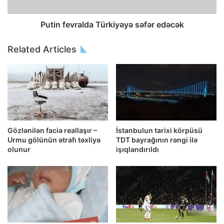
Putin fevralda Türkiyəyə səfər edəcək
Related Articles
Gözlənilən faciə reallaşır –
İstanbulun tarixi körpüsü
Urmu gölünün ətrafı təxliyə
TDT bayrağının rəngi ilə
olunur
işıqlandırıldı