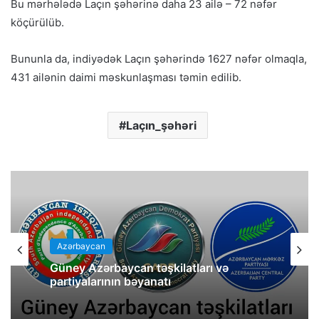
Bu mərhələdə Laçın şəhərinə daha 23 ailə – 72 nəfər
köçürülüb.
Bununla da, indiyədək Laçın şəhərində 1627 nəfər olmaqla,
431 ailənin daimi məskunlaşması təmin edilib.
Laçın_şəhəri
Azərbaycan
Güney Azərbaycan təşkilatları və
partiyalarının bəyanatı