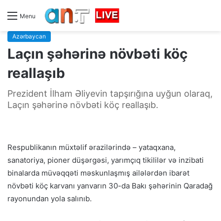
Menu
Azərbaycan
Laçın şəhərinə növbəti köç
reallaşıb
Prezident İlham Əliyevin tapşırığına uyğun olaraq,
Laçın şəhərinə növbəti köç reallaşıb.
Respublikanın müxtəlif ərazilərində – yataqxana,
sanatoriya, pioner düşərgəsi, yarımçıq tikililər və inzibati
binalarda müvəqqəti məskunlaşmış ailələrdən ibarət
növbəti köç karvanı yanvarın 30-da Bakı şəhərinin Qaradağ
rayonundan yola salınıb.