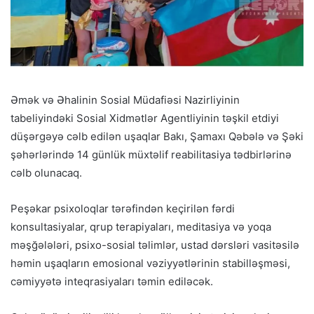
Əmək və Əhalinin Sosial Müdafiəsi Nazirliyinin
tabeliyindəki Sosial Xidmətlər Agentliyinin təşkil etdiyi
düşərgəyə cəlb edilən uşaqlar Bakı, Şamaxı Qəbələ və Şəki
şəhərlərində 14 günlük müxtəlif reabilitasiya tədbirlərinə
cəlb olunacaq.
Peşəkar psixoloqlar tərəfindən keçirilən fərdi
konsultasiyalar, qrup terapiyaları, meditasiya və yoqa
məşğələləri, psixo-sosial təlimlər, ustad dərsləri vasitəsilə
həmin uşaqların emosional vəziyyətlərinin stabilləşməsi,
cəmiyyətə inteqrasiyaları təmin ediləcək.