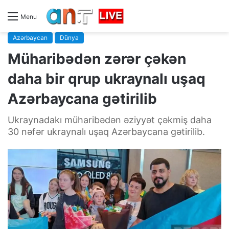
Menu
Azərbaycan
Dünya
Müharibədən zərər çəkən
daha bir qrup ukraynalı uşaq
Azərbaycana gətirilib
Ukraynadakı müharibədən əziyyət çəkmiş daha
30 nəfər ukraynalı uşaq Azərbaycana gətirilib.