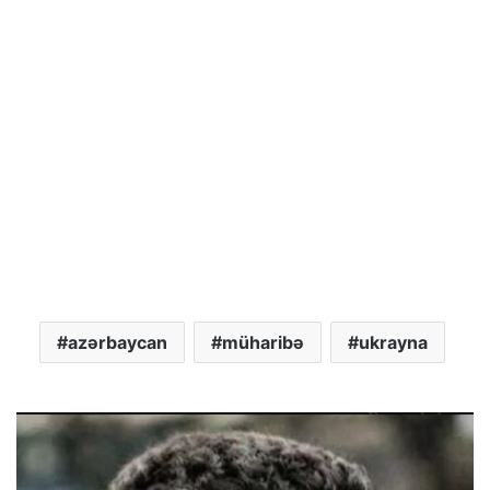
azərbaycan
müharibə
ukrayna