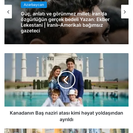
Azərbaycan
Güç, anlatı ve görünmez millet: İran’da
özgürlüğün gerçek bedeli Yazan: Ekber
Lekestani | İranlı–Amerikalı bağımsız
gazeteci
Kanadanın Baş naziri atası kimi həyat yoldaşından
ayrıldı