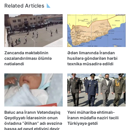
Related Articles
Zəncanda məktəblinin
Ədən limanında İrandan
cəzalandırılması ölümlə
husilərə göndərilən hərbi
nətiələndi
texnika müsadirə edildi
Bəluc ana İranın Vətəndaşlıq
Yeni müharibə ehtimalı-
Qeydiyyatı İdarəsinin onun
İranın müdafiə naziri təcili
övladına “Əlihan” adı əvəzinə
Türkiyəyə getdi
başqa ad qeyd etdiyini deyir