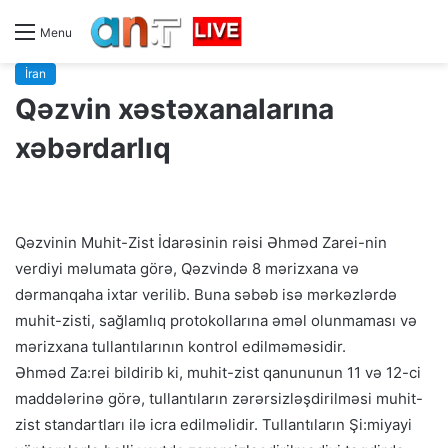
Menu
İran
Qəzvin xəstəxanalarına
xəbərdarlıq
Qəzvinin Muhit-Zist İdarəsinin rəisi Əhməd Zarei-nin
verdiyi məlumata görə, Qəzvində 8 mərizxana və
dərmanqaha ixtar verilib. Buna səbəb isə mərkəzlərdə
muhit-zisti, sağlamlıq protokollarına əməl olunmaması və
mərizxana tullantılarının kontrol edilməməsidir.
Əhməd Za:rei bildirib ki, muhit-zist qanununun 11 və 12-ci
maddələrinə görə, tullantıların zərərsizləşdirilməsi muhit-
zist standartları ilə icra edilməlidir. Tullantıların Şi:miyayi