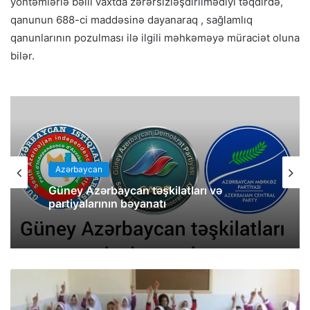
yöntəmlərlə bəlli vaxtda zərərsizləşdirilmədiyi təqdirdə,
qanunun 688-ci maddəsinə dayanaraq , sağlamlıq
qanunlarının pozulması ilə ilgili məhkəməyə müraciət oluna
bilər.
Azərbaycan
Güney Azərbaycan təşkilatları və
partiyalarının bəyanatı