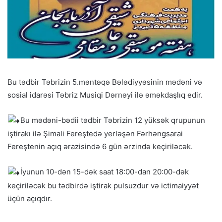
Bu tədbir Təbrizin 5.məntəqə Bələdiyyəsinin mədəni və
sosial idarəsi Təbriz Musiqi Dərnəyi ilə əməkdaşlıq edir.
Bu mədəni-bədii tədbir Təbrizin 12 yüksək qrupunun
iştirakı ilə Şimali Fereştedə yerləşən Fərhəngsarai
Fereştenin açıq ərazisində 6 gün ərzində keçiriləcək.
İyunun 10-dən 15-dək saat 18:00-dan 20:00-dək
keçiriləcək bu tədbirdə iştirak pulsuzdur və ictimaiyyət
üçün açıqdır.