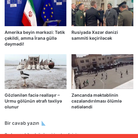
Amerika beyin mərkəzi: Tətik
Rusiyada Xəzər dənizi
çəkildi, amma İrana güllə
sammiti keçiriləcək
dəymədi!
Gözlənilən faciə reallaşır –
Zəncanda məktəblinin
Urmu gölünün ətrafı təxliyə
cəzalandırılması ölümlə
olunur
nətiələndi
Bir cavab yazın
Şərh yaza bilmək üçün
giriş etməlisiniz
.