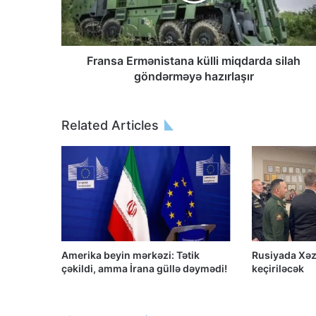
Fransa Ermənistana külli miqdarda silah
göndərməyə hazırlaşır
Related Articles
Amerika beyin mərkəzi: Tətik
Rusiyada Xəz
çəkildi, amma İrana güllə dəymədi!
keçiriləcək