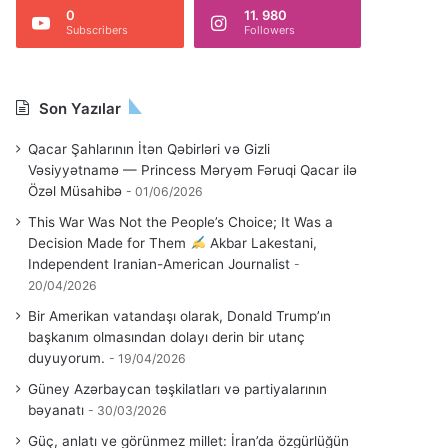
0
11. 980
Subscribers
Followers
Son Yazılar
Qacar Şahlarının İtən Qəbirləri və Gizli
Vəsiyyətnamə — Princess Məryəm Fəruqi Qacar ilə
Özəl Müsahibə
01/06/2026
This War Was Not the People’s Choice; It Was a
Decision Made for Them
Akbar Lakestani,
Independent Iranian-American Journalist
20/04/2026
Bir Amerikan vatandaşı olarak, Donald Trump’ın
başkanım olmasından dolayı derin bir utanç
duyuyorum.
19/04/2026
Güney Azərbaycan təşkilatları və partiyalarının
bəyanatı
30/03/2026
Güç, anlatı ve görünmez millet: İran’da özgürlüğün