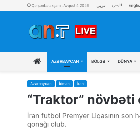
فارسی
عربي
Engli
Çərşənbə axşamı, Avqust 4 2026
İLK
AZƏRBAYCAN
BÖLGƏ
DÜNYA
SƏHIFƏ
Azərbaycan
İdman
İran
“Traktor” növbəti
İran futbol Premyer Liqasının son
qonağı olub.