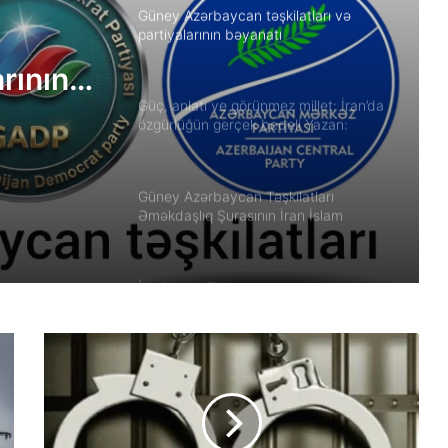
Güney Azərbaycan təşkilatları və
partiyalarının bəyanatı
arının
Güç, anlatı ve görünmez millet: İran’da
özgürlüğün gerçek bedeli Yazan:
Ekber Lekestani | İranlı–Amerikalı
bağımsız gazeteci
Güney Azərbaycan Təşkilatları
Əməkdaşlıq Şurasının İran İslam
Respublikası rejiminin Azərbaycan
Respublikasına qarşı təcavüzkar
hücumunu qınayan bəyanatı
İran’ın son Türk hanedanının
veliahtından gdh’a özel açıklamalar
Qacarların həqiqi varisi ortaya çıxdı –
Əhməd Şahın nəticəsi ilə ÖZƏL
MÜSAHİBƏ