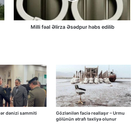
Güney Azərbaycan Təşkilatları
Əməkdaşlıq Şurasının Xalq etirazlarını
dəstəkləmək və küçə etirazlarına
çağırışla bağlı bəyanatı
Milli fəal Əlirza Əsədpur həbs edilib
“Əlilliyi olan qaçqın qadınların həyat
hekayələri”
“Yeni Müsavat”da Güney Azərbaycan
müzakirəsi
Azərbaycanlı məhbuslar Evin
həbsxanasında eyləm keçiriblər
ər dənizi sammiti
Gözlənilən faciə reallaşır – Urmu
gölünün ətrafı təxliyə olunur
Qacar Şahlarının İtən Qəbirləri və Gizli
Vəsiyyətnamə — Princess Məryəm
Fəruqi Qacar ilə Özəl Müsahibə