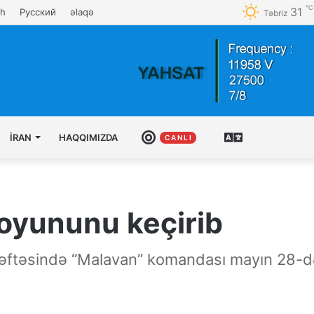
℃
31
sh
Русский
əlaqə
Təbriz
İRAN
HAQQIMIZDA
CANLI
AZƏRBAYCAN
C A N L I
TÜRKCƏSI
 oyununu keçirib
 həftəsində “Malavan” komandası mayın 28-