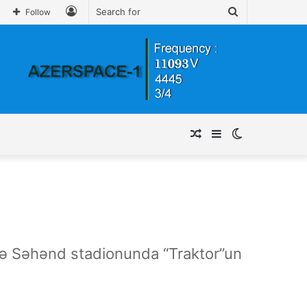
Log
Search
Follow
In
for
Random
Sidebar
Switch
Article
skin
də Səhənd stadionunda “Traktor”un