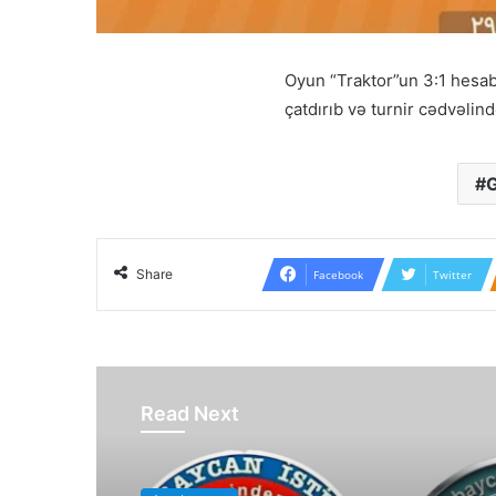
Oyun “Traktor”un 3:1 hesabl
çatdırıb və turnir cədvəlin
Share
Facebook
Twitter
Read Next