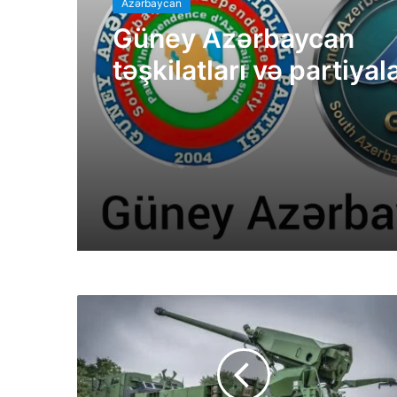
Azərbaycan
Güney Azərbaycan
təşkilatları və partiyal
bəyanatı