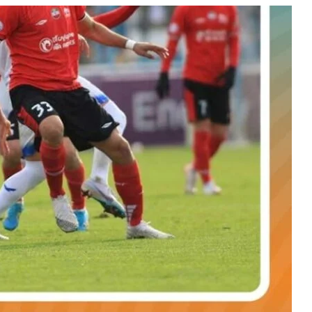
Qacarların həqiqi varisi ortaya çıxdı –
Əhməd Şahın nəticəsi ilə ÖZƏL
MÜSAHİBƏ