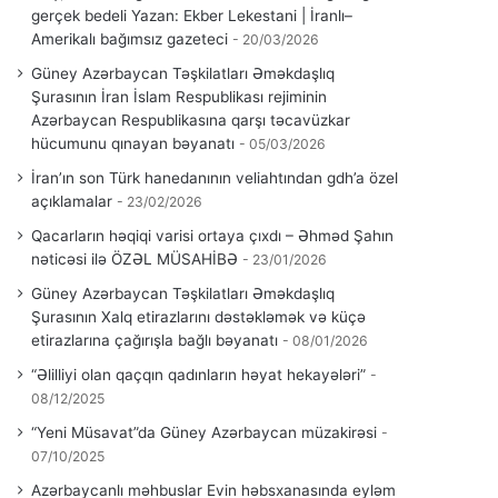
gerçek bedeli Yazan: Ekber Lekestani | İranlı–
Amerikalı bağımsız gazeteci
20/03/2026
Güney Azərbaycan Təşkilatları Əməkdaşlıq
Şurasının İran İslam Respublikası rejiminin
Azərbaycan Respublikasına qarşı təcavüzkar
hücumunu qınayan bəyanatı
05/03/2026
İran’ın son Türk hanedanının veliahtından gdh’a özel
açıklamalar
23/02/2026
Qacarların həqiqi varisi ortaya çıxdı – Əhməd Şahın
nəticəsi ilə ÖZƏL MÜSAHİBƏ
23/01/2026
Güney Azərbaycan Təşkilatları Əməkdaşlıq
Şurasının Xalq etirazlarını dəstəkləmək və küçə
etirazlarına çağırışla bağlı bəyanatı
08/01/2026
“Əlilliyi olan qaçqın qadınların həyat hekayələri”
08/12/2025
“Yeni Müsavat”da Güney Azərbaycan müzakirəsi
07/10/2025
Azərbaycanlı məhbuslar Evin həbsxanasında eyləm