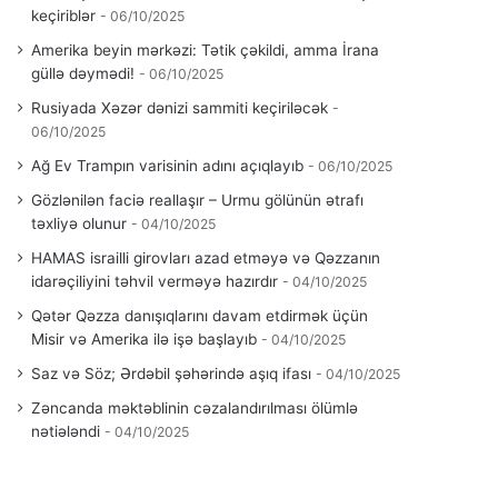
keçiriblər
06/10/2025
Amerika beyin mərkəzi: Tətik çəkildi, amma İrana
güllə dəymədi!
06/10/2025
Rusiyada Xəzər dənizi sammiti keçiriləcək
06/10/2025
Ağ Ev Trampın varisinin adını açıqlayıb
06/10/2025
Gözlənilən faciə reallaşır – Urmu gölünün ətrafı
təxliyə olunur
04/10/2025
HAMAS israilli girovları azad etməyə və Qəzzanın
idarəçiliyini təhvil verməyə hazırdır
04/10/2025
Qətər Qəzza danışıqlarını davam etdirmək üçün
Misir və Amerika ilə işə başlayıb
04/10/2025
Saz və Söz; Ərdəbil şəhərində aşıq ifası
04/10/2025
Zəncanda məktəblinin cəzalandırılması ölümlə
nətiələndi
04/10/2025