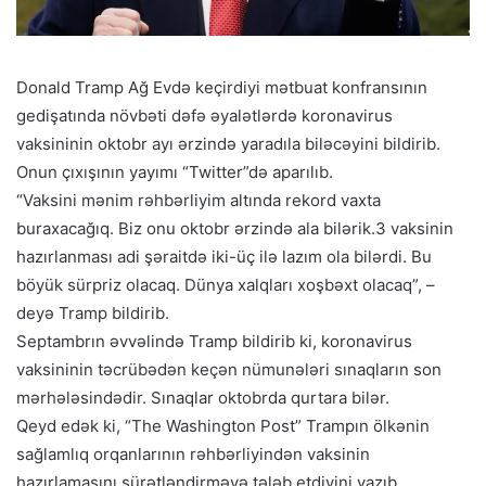
Donald Tramp Ağ Evdə keçirdiyi mətbuat konfransının
gedişatında növbəti dəfə əyalətlərdə koronavirus
vaksininin oktobr ayı ərzində yaradıla biləcəyini bildirib.
Onun çıxışının yayımı “Twitter”də aparılıb.
“Vaksini mənim rəhbərliyim altında rekord vaxta
buraxacağıq. Biz onu oktobr ərzində ala bilərik.3 vaksinin
hazırlanması adi şəraitdə iki-üç ilə lazım ola bilərdi. Bu
böyük sürpriz olacaq. Dünya xalqları xoşbəxt olacaq”, –
deyə Tramp bildirib.
Septambrın əvvəlində Tramp bildirib ki, koronavirus
vaksininin təcrübədən keçən nümunələri sınaqların son
mərhələsindədir. Sınaqlar oktobrda qurtara bilər.
Qeyd edək ki, “The Washington Post” Trampın ölkənin
sağlamlıq orqanlarının rəhbərliyindən vaksinin
hazırlamasını sürətləndirməyə tələb etdiyini yazıb.