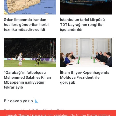
Ədən limanında İrandan
İstanbulun tarixi körpüsü
husilərə göndərilən hərbi
TDT bayrağının rəngi ilə
texnika müsadirə edildi
işıqlandırıldı
“Qarabağ”ın futbolçusu
İlham Əliyev Kopenhagendə
Məhəmməd Salah və Kilian
Moldova Prezidenti ilə
Mbappenin nailiyyətini
görüşüb
təkrarlayıb
Bir cavab yazın
Şərh yaza bilmək üçün
giriş etməlisiniz
.
Jannah Theme
License is not validated, Go to the theme options