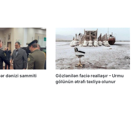
“Yeni Müsavat”da Güney Azərbaycan
müzakirəsi
Azərbaycanlı məhbuslar Evin
həbsxanasında eyləm keçiriblər
Qacar Şahlarının İtən Qəbirləri və Gizli
ər dənizi sammiti
Gözlənilən faciə reallaşır – Urmu
Vəsiyyətnamə — Princess Məryəm
gölünün ətrafı təxliyə olunur
Fəruqi Qacar ilə Özəl Müsahibə
Güney Azərbaycan təşkilatları və
partiyalarının bəyanatı
Güç, anlatı ve görünmez millet: İran’da
özgürlüğün gerçek bedeli Yazan: