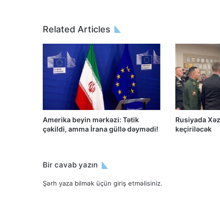
Related Articles
Amerika beyin mərkəzi: Tətik
Rusiyada Xəz
çəkildi, amma İrana güllə dəymədi!
keçiriləcək
Bir cavab yazın
Şərh yaza bilmək üçün
giriş etməlisiniz
.