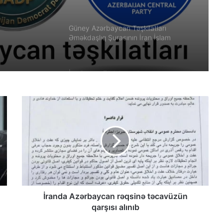
Ekber Lekestani | İranlı–Amerikalı
bağımsız gazeteci
Güney Azərbaycan Təşkilatları
Əməkdaşlıq Şurasının İran İslam
Respublikası rejiminin Azərbaycan
Respublikasına qarşı təcavüzkar
hücumunu qınayan bəyanatı
İran’ın son Türk hanedanının
veliahtından gdh’a özel açıklamalar
Qacarların həqiqi varisi ortaya çıxdı –
Əhməd Şahın nəticəsi ilə ÖZƏL
MÜSAHİBƏ
Güney Azərbaycan Təşkilatları
Əməkdaşlıq Şurasının Xalq etirazlarını
dəstəkləmək və küçə etirazlarına
çağırışla bağlı bəyanatı
İranda Azərbaycan rəqsinə təcavüzün
qarşısı alınıb
“Əlilliyi olan qaçqın qadınların həyat
hekayələri”