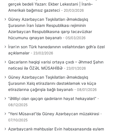
gerçek bedeli Yazan: Ekber Lekestani | İranlı–
Amerikalı bağımsız gazeteci
20/03/2026
Güney Azərbaycan Təşkilatları Əməkdaşlıq
Şurasının İran İslam Respublikası rejiminin
Azərbaycan Respublikasına qarşı təcavüzkar
hücumunu qınayan bəyanatı
05/03/2026
İran’ın son Türk hanedanının veliahtından gdh’a özel
açıklamalar
23/02/2026
Qacarların həqiqi varisi ortaya çıxdı – Əhməd Şahın
nəticəsi ilə ÖZƏL MÜSAHİBƏ
23/01/2026
Güney Azərbaycan Təşkilatları Əməkdaşlıq
Şurasının Xalq etirazlarını dəstəkləmək və küçə
etirazlarına çağırışla bağlı bəyanatı
08/01/2026
“Əlilliyi olan qaçqın qadınların həyat hekayələri”
08/12/2025
“Yeni Müsavat”da Güney Azərbaycan müzakirəsi
07/10/2025
Azərbaycanlı məhbuslar Evin həbsxanasında eyləm