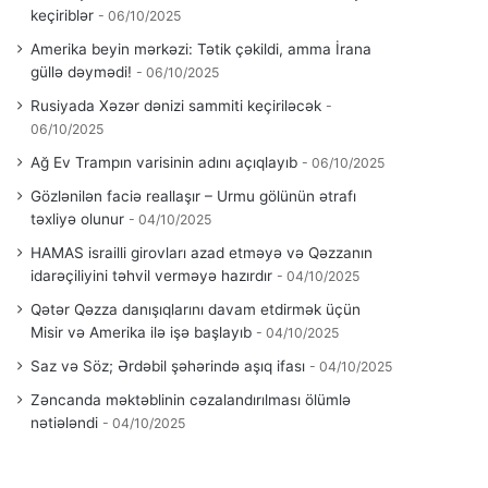
keçiriblər
06/10/2025
Amerika beyin mərkəzi: Tətik çəkildi, amma İrana
güllə dəymədi!
06/10/2025
Rusiyada Xəzər dənizi sammiti keçiriləcək
06/10/2025
Ağ Ev Trampın varisinin adını açıqlayıb
06/10/2025
Gözlənilən faciə reallaşır – Urmu gölünün ətrafı
təxliyə olunur
04/10/2025
HAMAS israilli girovları azad etməyə və Qəzzanın
idarəçiliyini təhvil verməyə hazırdır
04/10/2025
Qətər Qəzza danışıqlarını davam etdirmək üçün
Misir və Amerika ilə işə başlayıb
04/10/2025
Saz və Söz; Ərdəbil şəhərində aşıq ifası
04/10/2025
Zəncanda məktəblinin cəzalandırılması ölümlə
nətiələndi
04/10/2025