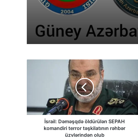
İsrail: Dəməşqdə öldürülən SEPAH
komandiri terror təşkilatının rəhbər
üzvlərindən olub