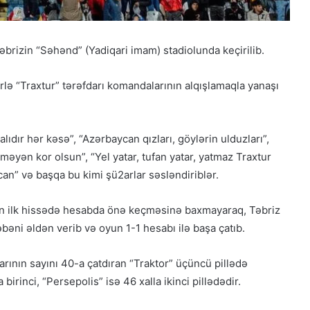
Təbrizin “Səhənd” (Yadiqari imam) stadiolunda keçirilib.
lə “Traxtur” tərəfdarı komandalarının alqışlamaqla yanaşı
lıdır hər kəsə”, “Azərbaycan qızları, göylərin ulduzları”,
məyən kor olsun”, “Yel yatar, tufan yatar, yatmaz Traxtur
Qacarların həqiqi varisi ortaya çıxdı –
Əhməd Şahın nəticəsi ilə ÖZƏL
an” və başqa bu kimi şü2arlar səsləndiriblər.
MÜSAHİBƏ
ın ilk hissədə hesabda önə keçməsinə baxmayaraq, Təbriz
Güney Azərbaycan Təşkilatları
bəni əldən verib və oyun 1-1 hesabı ilə başa çatıb.
Əməkdaşlıq Şurasının Xalq etirazlarını
dəstəkləmək və küçə etirazlarına
çağırışla bağlı bəyanatı
rının sayını 40-a çatdıran “Traktor” üçüncü pillədə
a birinci, “Persepolis” isə 46 xalla ikinci pillədədir.
“Əlilliyi olan qaçqın qadınların həyat
hekayələri”