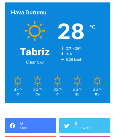
Hava Durumu
28
℃
Tabriz
37º - 25º
31%
5.26 km/h
Clear Sky
37
33
32
35
36
℃
℃
℃
℃
℃
Ç
Ca
C
Şb
Bz
0
0
Fans
Followers