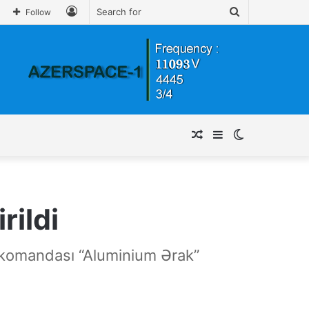
Log
Search
Follow
In
for
Random
Sidebar
Switch
Article
skin
rildi
l komandası “Aluminium Ərak”