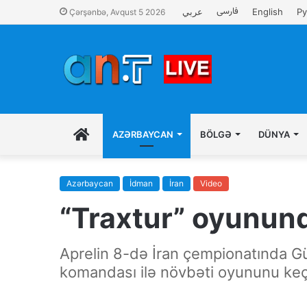
فارسی
عربي
English
Ру
Çərşənbə, Avqust 5 2026
İLK
AZƏRBAYCAN
BÖLGƏ
DÜNYA
SƏHIFƏ
Azərbaycan
İdman
İran
Video
“Traxtur” oyununda
Aprelin 8-də İran çempionatında G
komandası ilə növbəti oyununu keçi