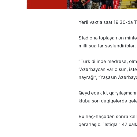
Yerli vaxtla saat 19:30-da 
Stadiona toplaşan on minlər
milli şüarlar səsləndiriblər.
“Türk dilində mədrəsə, olma
“Azərbaycan var olsun, istə
nayrağı”, “Yaşasın Azərbayc
Qeyd edək ki, qarşılaşman
klubu son dəqiqələrdə qələ
Bu heç-heçədən sonra xalla
qərarlaşıb. “İstiqlal” 47 xall