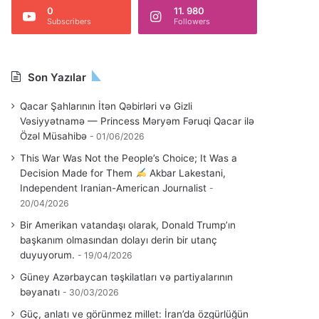
0
11. 980
Subscribers
Followers
Son Yazılar
Qacar Şahlarının İtən Qəbirləri və Gizli
Vəsiyyətnamə — Princess Məryəm Fəruqi Qacar ilə
Özəl Müsahibə
01/06/2026
This War Was Not the People’s Choice; It Was a
Decision Made for Them
Akbar Lakestani,
Independent Iranian-American Journalist
20/04/2026
Bir Amerikan vatandaşı olarak, Donald Trump’ın
başkanım olmasından dolayı derin bir utanç
duyuyorum.
19/04/2026
Güney Azərbaycan təşkilatları və partiyalarının
bəyanatı
30/03/2026
Güç, anlatı ve görünmez millet: İran’da özgürlüğün