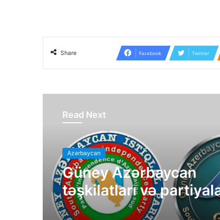
Share
Facebook
Twitter
Read Next
Azərbaycan
Güney Azərbaycan
təşkilatları və partiyal
bəyanatı