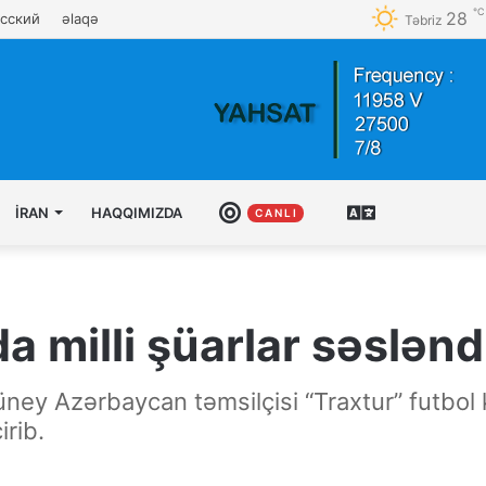
℃
28
сский
əlaqə
Təbriz
İRAN
HAQQIMIZDA
CANLI
AZƏRBAYCAN
C A N L I
TÜRKCƏSI
 milli şüarlar səsləndi
üney Azərbaycan təmsilçisi “Traxtur” futbo
rib.