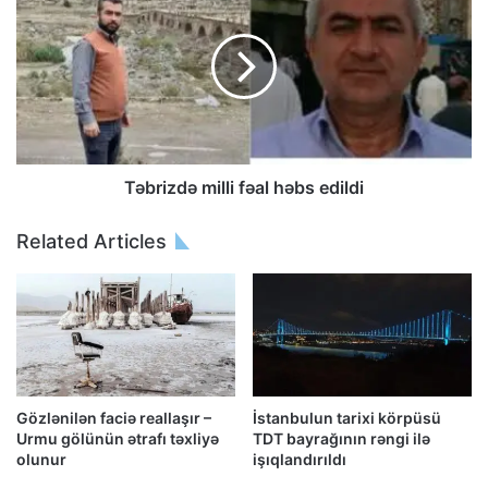
Təbrizdə milli fəal həbs edildi
Related Articles
Gözlənilən faciə reallaşır –
İstanbulun tarixi körpüsü
Urmu gölünün ətrafı təxliyə
TDT bayrağının rəngi ilə
olunur
işıqlandırıldı