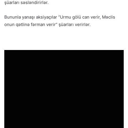
şüarları səsləndirirlər.
Bununla yanaşı aksiyaçılar “Urmu gölü can verir, Məclis
onun qətlinə fərman verir” şüarları verirlər.