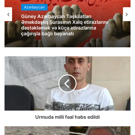
Azərbaycan
Güney Azərbaycan Təşkilatları
Əməkdaşlıq Şurasının Xalq etirazlarını
dəstəkləmək və küçə etirazlarına
çağırışla bağlı bəyanatı
Urmuda milli fəal həbs edildi