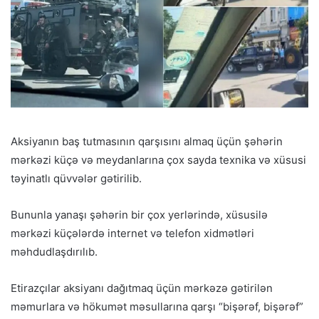
Aksiyanın baş tutmasının qarşısını almaq üçün şəhərin
mərkəzi küçə və meydanlarına çox sayda texnika və xüsusi
təyinatlı qüvvələr gətirilib.
Bununla yanaşı şəhərin bir çox yerlərində, xüsusilə
mərkəzi küçələrdə internet və telefon xidmətləri
məhdudlaşdırılıb.
Etirazçılar aksiyanı dağıtmaq üçün mərkəzə gətirilən
məmurlara və hökumət məsullarına qarşı “bişərəf, bişərəf”