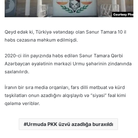
Qeyd edək ki, Türkiyə vətəndaşı olan Sənur Tamara 10 il
həbs cəzasına məhkum edilmişdi.
2020-ci ilin payızında həbs edilən Sənur Tamara Qərbi
Azərbaycan əyalətinin mərkəzi Urmu şəhərinin zindanında
saxlanılırdı.
İranın bir sıra media orqanları, fars dilli mətbuat və kürd
təşkilatları onun azadlığını alqışlayıb və “siyasi” fəal kimi
qələmə veriblər.
Urmuda PKK üzvü azadlığa buraxıldı