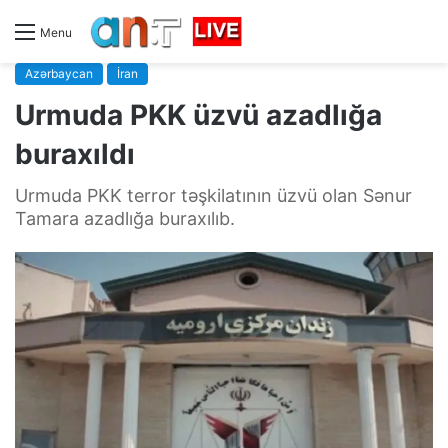
Menu
Azərbaycan
İran
Urmuda PKK üzvü azadlığa
buraxıldı
Urmuda PKK terror təşkilatının üzvü olan Sənur
Tamara azadlığa buraxılıb.