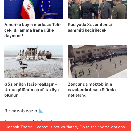
Amerika beyin mərkəzi: Tətik
Rusiyada Xəzər dənizi
çəkildi, amma İrana güllə
sammiti keçiriləcək
dəymədi!
Gözlənilən faciə reallaşır –
Zəncanda məktəblinin
Urmu gölünün ətrafı təxliyə
cəzalandırılması ölümlə
olunur
nətiələndi
Bir cavab yazın
Şərh yaza bilmək üçün
giriş etməlisiniz
.
Jannah Theme
License is not validated, Go to the theme options