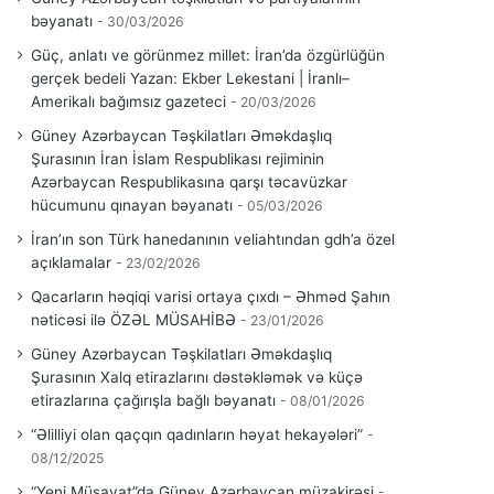
bəyanatı
30/03/2026
Güç, anlatı ve görünmez millet: İran’da özgürlüğün
gerçek bedeli Yazan: Ekber Lekestani | İranlı–
Amerikalı bağımsız gazeteci
20/03/2026
Güney Azərbaycan Təşkilatları Əməkdaşlıq
Şurasının İran İslam Respublikası rejiminin
Azərbaycan Respublikasına qarşı təcavüzkar
hücumunu qınayan bəyanatı
05/03/2026
İran’ın son Türk hanedanının veliahtından gdh’a özel
açıklamalar
23/02/2026
Qacarların həqiqi varisi ortaya çıxdı – Əhməd Şahın
nəticəsi ilə ÖZƏL MÜSAHİBƏ
23/01/2026
Güney Azərbaycan Təşkilatları Əməkdaşlıq
Şurasının Xalq etirazlarını dəstəkləmək və küçə
etirazlarına çağırışla bağlı bəyanatı
08/01/2026
“Əlilliyi olan qaçqın qadınların həyat hekayələri”
08/12/2025
“Yeni Müsavat”da Güney Azərbaycan müzakirəsi