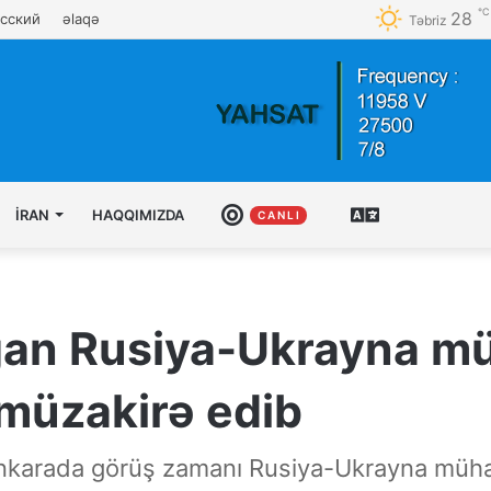
℃
28
сский
əlaqə
Təbriz
İRAN
HAQQIMIZDA
CANLI
AZƏRBAYCAN
C A N L I
TÜRKCƏSI
ğan Rusiya-Ukrayna mü
müzakirə edib
Ankarada görüş zamanı Rusiya-Ukrayna müha