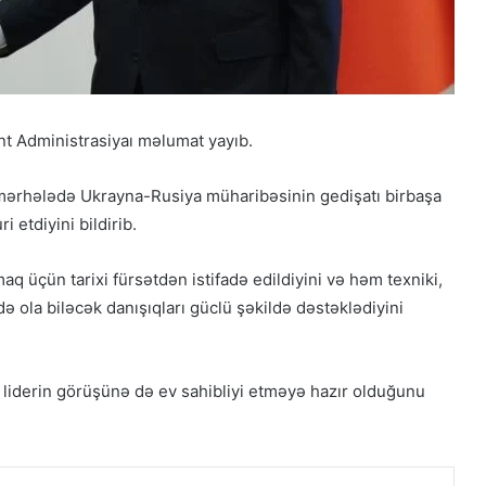
t Administrasiyaı məlumat yayıb.
Güney Azərbaycan Təşkilatları
Əməkdaşlıq Şurasının Xalq etirazlarını
dəstəkləmək və küçə etirazlarına
 mərhələdə Ukrayna-Rusiya müharibəsinin gedişatı birbaşa
çağırışla bağlı bəyanatı
ri etdiyini bildirib.
Amerika beyin mərkəzi: Tətik çəkildi,
amma İrana güllə dəymədi!
q üçün tarixi fürsətdən istifadə edildiyini və həm texniki,
ə ola biləcək danışıqları güclü şəkildə dəstəklədiyini
Ağ Ev Trampın varisinin adını açıqlayıb
ki liderin görüşünə də ev sahibliyi etməyə hazır olduğunu
HAMAS israilli girovları azad etməyə
və Qəzzanın idarəçiliyini təhvil
verməyə hazırdır