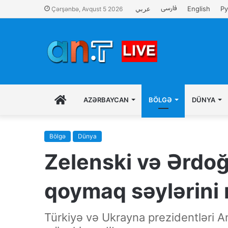
فارسی
عربي
English
Ру
Çərşənbə, Avqust 5 2026
İLK
AZƏRBAYCAN
BÖLGƏ
DÜNYA
SƏHIFƏ
Bölgə
Dünya
Zelenski və Ərdo
qoymaq səylərini 
Türkiyə və Ukrayna prezidentləri 