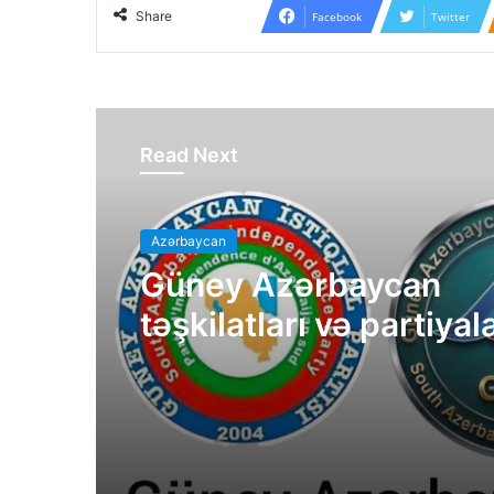
Share
Facebook
Twitter
Read Next
Azərbaycan
Güney Azərbaycan
təşkilatları və partiyal
bəyanatı