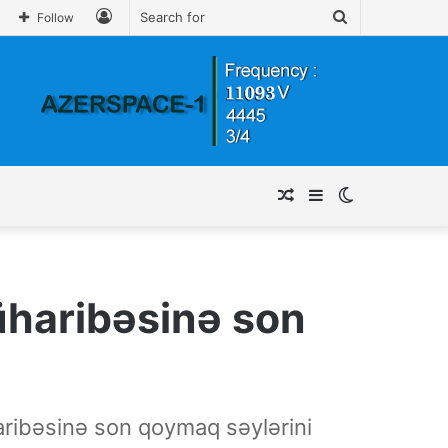
Log
Search
Follow
In
for
Random
Sidebar
Switch
Article
skin
haribəsinə son
ribəsinə son qoymaq səylərini