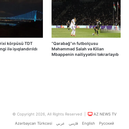
Qətər Qəzza danışıqlarını davam
etdirmək üçün Misir və Amerika ilə işə
başlayıb
Qacar Şahlarının İtən Qəbirləri və Gizli
Vəsiyyətnamə — Princess Məryəm
Fəruqi Qacar ilə Özəl Müsahibə
arixi körpüsü TDT
“Qarabağ”ın futbolçusu
gi ilə işıqlandırıldı
Məhəmməd Salah və Kilian
Mbappenin nailiyyətini təkrarlayıb
Güney Azərbaycan təşkilatları və
partiyalarının bəyanatı
Güç, anlatı ve görünmez millet: İran’da
özgürlüğün gerçek bedeli Yazan:
Ekber Lekestani | İranlı–Amerikalı
bağımsız gazeteci
İran’ın son Türk hanedanının
© Copyright 2026, All Rights Reserved |
AZ NEWS TV
veliahtından gdh’a özel açıklamalar
Azərbaycan Türkcəsi
عربي
فارسی
English
Русский