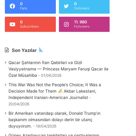
0
0
Fans
Followers
0
11. 980
Subscribers
Followers
Son Yazılar
Qacar Şahlarının İtən Qəbirləri və Gizli
Vəsiyyətnamə — Princess Məryəm Fəruqi Qacar ilə
Özəl Müsahibə
01/06/2026
This War Was Not the People’s Choice; It Was a
Decision Made for Them
Akbar Lakestani,
Independent Iranian-American Journalist
20/04/2026
Bir Amerikan vatandaşı olarak, Donald Trump’ın
başkanım olmasından dolayı derin bir utanç
duyuyorum.
19/04/2026
Güney Azərbaycan təşkilatları və partiyalarının