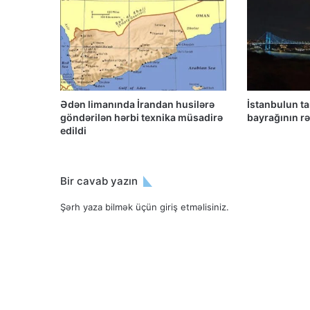
Ədən limanında İrandan husilərə
İstanbulun t
göndərilən hərbi texnika müsadirə
bayrağının rən
edildi
Bir cavab yazın
Şərh yaza bilmək üçün
giriş etməlisiniz
.