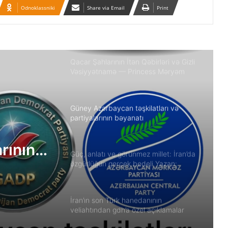
Odnoklassniki
Share via Email
Print
Qətər Qəzza danışıqlarını davam
etdirmək üçün Misir və Amerika ilə işə
başlayıb
Qacar Şahlarının İtən Qəbirləri və Gizli
Vəsiyyətnamə — Princess Məryəm
Fəruqi Qacar ilə Özəl Müsahibə
Güney Azərbaycan təşkilatları və
partiyalarının bəyanatı
arının
Güç, anlatı ve görünmez millet: İran’da
özgürlüğün gerçek bedeli Yazan:
Ekber Lekestani | İranlı–Amerikalı
bağımsız gazeteci
İran’ın son Türk hanedanının
veliahtından gdh’a özel açıklamalar