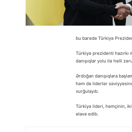
bu barədə Türkiyə Preziden
Türkiyə prezidenti hazırkı
danışıqlar yolu ilə həlli zəru
Ərdoğan danışıqlara başlama
həm də liderlər səviyyəsind
vurğulayıb.
Türkiyə lideri, həmçinin, i
əlavə edib.