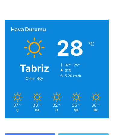
Hava Durumu
28
℃
Tabriz
37º - 25º
31%
5.26 km/h
Clear Sky
37
33
32
35
36
℃
℃
℃
℃
℃
Ç
Ca
C
Şb
Bz