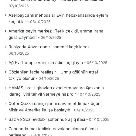
07/10/2025
Azərbaycanlı məhbuslar Evin həbsxanasında eyləm
keçiriblər
06/10/2025
Amerika beyin mərkəzi: Tətik çəkildi, amma İrana
güllə dəymədi!
06/10/2025
Rusiyada Xəzər dənizi sammiti keçiriləcək
06/10/2025
Ağ Ev Trampın varisinin adını açıqlayıb
06/10/2025
Gözlənilən faciə reallaşır – Urmu gölünün ətrafı
təxliyə olunur
04/10/2025
HAMAS israilli girovları azad etməyə və Qəzzanın
idarəçiliyini təhvil verməyə hazırdır
04/10/2025
Qətər Qəzza danışıqlarını davam etdirmək üçün
Misir və Amerika ilə işə başlayıb
04/10/2025
Saz və Söz; Ərdəbil şəhərində aşıq ifası
04/10/2025
Zəncanda məktəblinin cəzalandırılması ölümlə
nətiələndi
04/10/2025